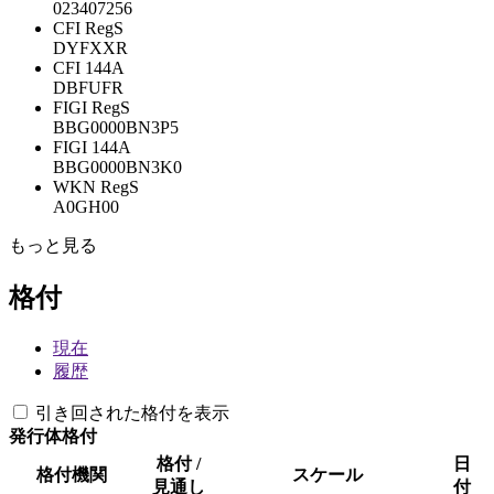
023407256
CFI RegS
DYFXXR
CFI 144A
DBFUFR
FIGI RegS
BBG0000BN3P5
FIGI 144A
BBG0000BN3K0
WKN RegS
A0GH00
もっと見る
格付
現在
履歴
引き回された格付を表示
発行体格付
格付 /
日
格付機関
スケール
見通し
付