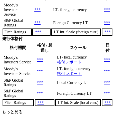
Moody's
Investors
***
LT- foreign currency
***
Service
S&P Global
***
Foreign Currency LT
***
Ratings
Fitch Ratings
***
LT Int. Scale (foreign curr.)
***
発行体格付
格付 / 見
日
格付機関
スケール
通し
付
LT- local currency
Moody's
***
***
Investors Service
格付レポート
LT- foreign currency
Moody's
***
***
Investors Service
格付レポート
S&P Global
***
Local Currency LT
***
Ratings
S&P Global
***
Foreign Currency LT
***
Ratings
Fitch Ratings
***
LT Int. Scale (local curr.)
***
もっと見る