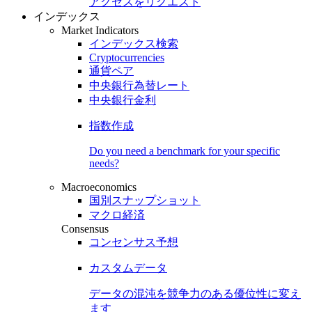
アクセスをリクエスト
インデックス
Market Indicators
インデックス検索
Cryptocurrencies
通貨ペア
中央銀行為替レート
中央銀行金利
指数作成
Do you need a benchmark for your specific
needs?
Macroeconomics
国別スナップショット
マクロ経済
Consensus
コンセンサス予想
カスタムデータ
データの混沌を競争力のある
優位性
に変え
ます