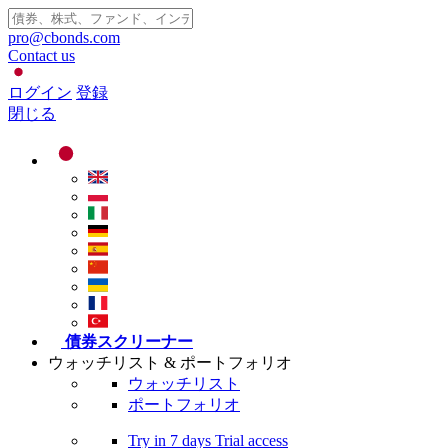
pro@cbonds.com
Contact us
ログイン
登録
閉じる
債券スクリーナー
ウォッチリスト & ポートフォリオ
ウォッチリスト
ポートフォリオ
Try in
7 days
Trial access