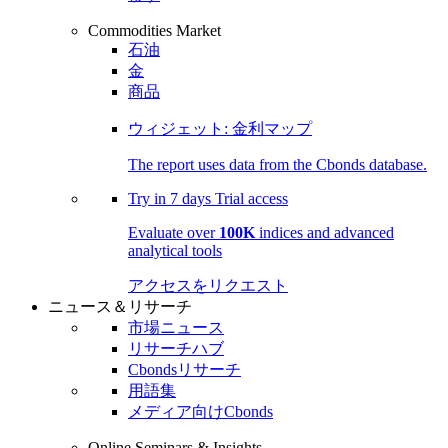
Commodities Market
石油
金
商品
ウィジェット: 金利マップ
The report uses data from the Cbonds database.
Try in
7 days
Trial access
Evaluate over
100K
indices and advanced
analytical tools
アクセスをリクエスト
ニュース＆リサーチ
市場ニュース
リサーチハブ
Cbondsリサーチ
用語集
メディア向けCbonds
Online Seminars & Insights