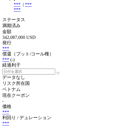
***
|
***
***
ステータス
満期済み
金額
342,087,000 USD
発行
***
償還（プット/コール権）
***
(-)
経過利子
データなし
リスク所在国
ベトナム
現在クーポン
-
価格
***
利回り / デュレーション
***