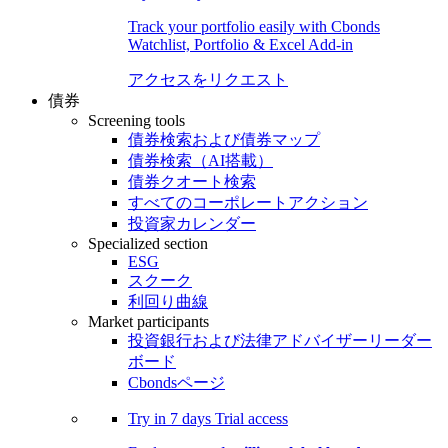
Track your portfolio easily with Cbonds
Watchlist, Portfolio & Excel Add-in
アクセスをリクエスト
債券
Screening tools
債券検索および債券マップ
債券検索（AI搭載）
債券クオート検索
すべてのコーポレートアクション
投資家カレンダー
Specialized section
ESG
スクーク
利回り曲線
Market participants
投資銀行および法律アドバイザーリーダー
ボード
Cbondsページ
Try in
7 days
Trial access