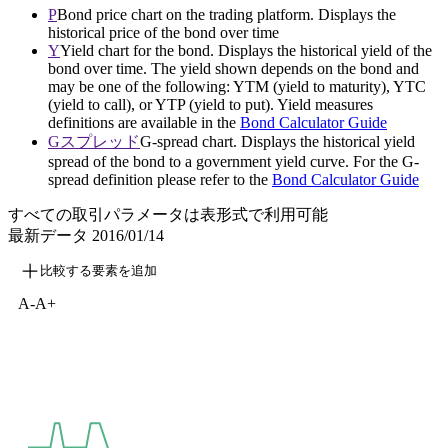
P
Bond price chart on the trading platform. Displays the
historical price of the bond over time
Y
Yield chart for the bond. Displays the historical yield of the
bond over time. The yield shown depends on the bond and
may be one of the following: YTM (yield to maturity), YTC
(yield to call), or YTP (yield to put). Yield measures
definitions are available in the
Bond Calculator Guide
Gスプレッド
G-spread chart. Displays the historical yield
spread of the bond to a government yield curve. For the G-
spread definition please refer to the
Bond Calculator Guide
すべての取引パラメータは表形式で利用可能
最新データ
2016/01/14
比較する要素を追加