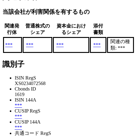
当該会社が利害関係を有するもの
関連発
普通株式の
資本金におけ
添付
行体
シェア
るシェア
書類
関連の種
***
***
***
***
類: ***
識別子
ISIN RegS
XS0234072568
Cbonds ID
1619
ISIN 144A
***
CUSIP RegS
***
CUSIP 144A
***
共通コード RegS