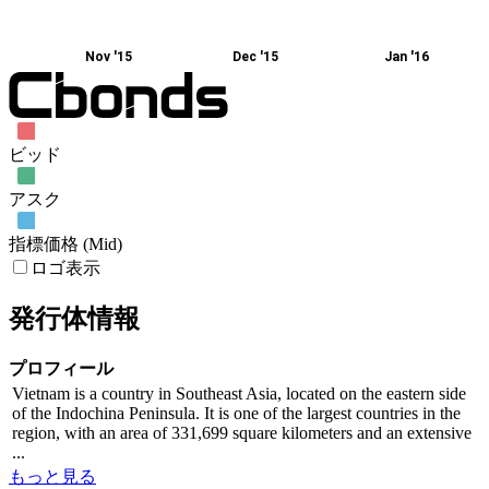
Nov '15
Dec '15
Jan '16
ビッド
アスク
指標価格 (Mid)
ロゴ表示
発行体情報
プロフィール
Vietnam is a country in Southeast Asia, located on the eastern side
of the Indochina Peninsula. It is one of the largest countries in the
region, with an area of 331,699 square kilometers and an extensive
...
もっと見る