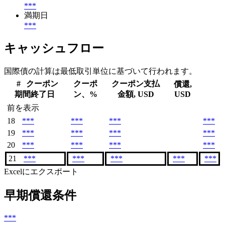
***
満期日
***
キャッシュフロー
国際債の計算は最低取引単位に基づいて行われます。
#
クーポン
クーポ
クーポン支払
償還,
期間終了日
ン、%
金額, USD
USD
前を表示
18
***
***
***
***
19
***
***
***
***
20
***
***
***
***
21
***
***
***
***
***
Excelにエクスポート
早期償還条件
***