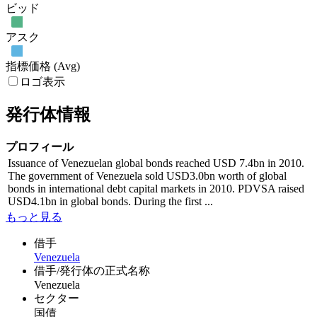
ビッド
アスク
指標価格 (Avg)
ロゴ表示
発行体情報
プロフィール
Issuance of Venezuelan global bonds reached USD 7.4bn in 2010.
The government of Venezuela sold USD3.0bn worth of global
bonds in international debt capital markets in 2010. PDVSA raised
USD4.1bn in global bonds. During the first ...
もっと見る
借手
Venezuela
借手/発行体の正式名称
Venezuela
セクター
国債