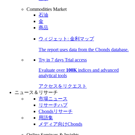
Commodities Market
石油
金
商品
ウィジェット: 金利マップ
The report uses data from the Cbonds database.
Try in
7 days
Trial access
Evaluate over
100K
indices and advanced
analytical tools
アクセスをリクエスト
ニュース＆リサーチ
市場ニュース
リサーチハブ
Cbondsリサーチ
用語集
メディア向けCbonds
Online Seminars & Insights