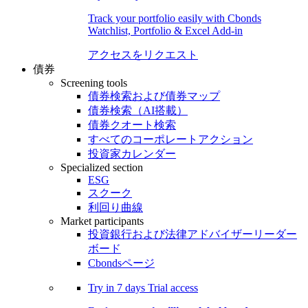
Track your portfolio easily with Cbonds
Watchlist, Portfolio & Excel Add-in
アクセスをリクエスト
債券
Screening tools
債券検索および債券マップ
債券検索（AI搭載）
債券クオート検索
すべてのコーポレートアクション
投資家カレンダー
Specialized section
ESG
スクーク
利回り曲線
Market participants
投資銀行および法律アドバイザーリーダー
ボード
Cbondsページ
Try in
7 days
Trial access