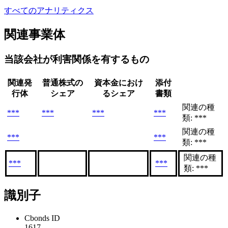
すべてのアナリティクス
関連事業体
当該会社が利害関係を有するもの
関連発
普通株式の
資本金におけ
添付
行体
シェア
るシェア
書類
関連の種
***
***
***
***
類: ***
関連の種
***
***
類: ***
関連の種
***
***
類: ***
識別子
Cbonds ID
1617