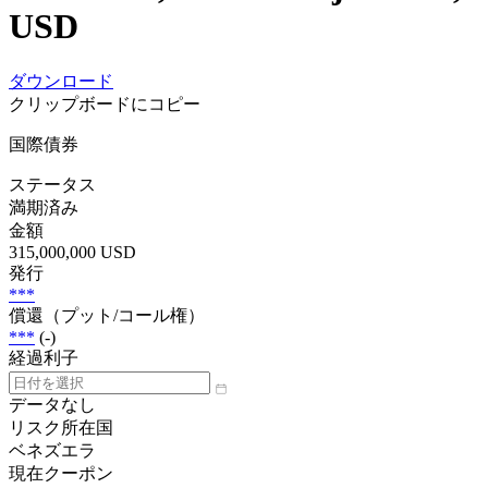
USD
ダウンロード
クリップボードにコピー
国際債券
ステータス
満期済み
金額
315,000,000 USD
発行
***
償還（プット/コール権）
***
(-)
経過利子
データなし
リスク所在国
ベネズエラ
現在クーポン