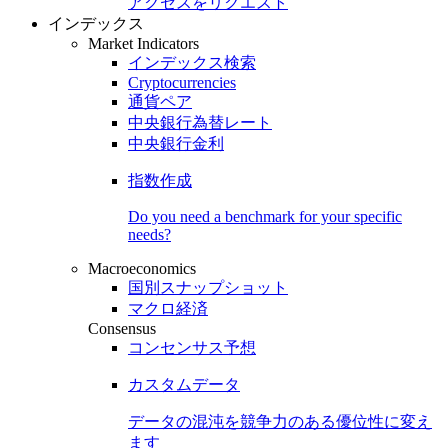
アクセスをリクエスト
インデックス
Market Indicators
インデックス検索
Cryptocurrencies
通貨ペア
中央銀行為替レート
中央銀行金利
指数作成
Do you need a benchmark for your specific
needs?
Macroeconomics
国別スナップショット
マクロ経済
Consensus
コンセンサス予想
カスタムデータ
データの混沌を競争力のある
優位性
に変え
ます