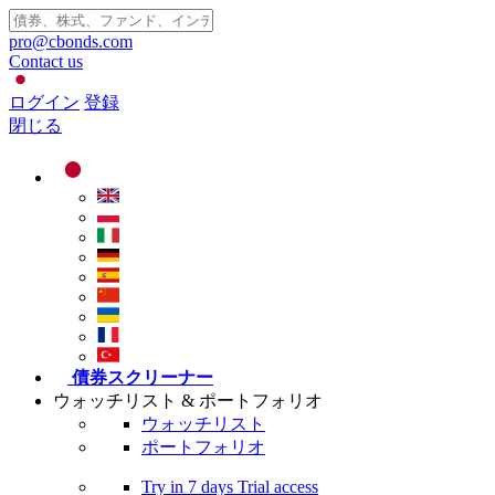
pro@cbonds.com
Contact us
ログイン
登録
閉じる
債券スクリーナー
ウォッチリスト & ポートフォリオ
ウォッチリスト
ポートフォリオ
Try in
7 days
Trial access