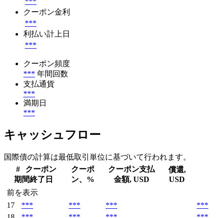
***
クーポン金利
***
利払い計上日
***
クーポン頻度
***
年間回数
支払通貨
***
満期日
***
キャッシュフロー
国際債の計算は最低取引単位に基づいて行われます。
#
クーポン
クーポ
クーポン支払
償還,
期間終了日
ン、%
金額, USD
USD
前を表示
17
***
***
***
***
18
***
***
***
***