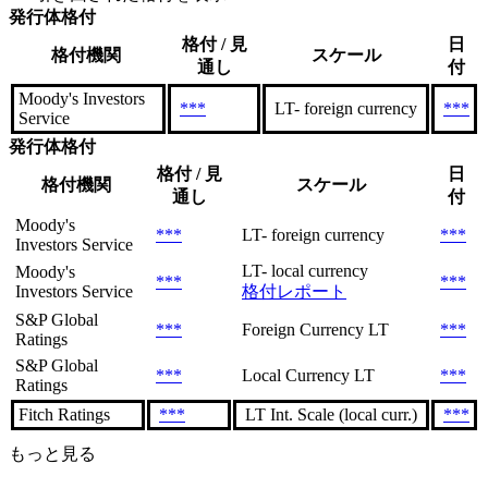
発行体格付
格付 / 見
日
格付機関
スケール
通し
付
Moody's Investors
***
LT- foreign currency
***
Service
発行体格付
格付 / 見
日
格付機関
スケール
通し
付
Moody's
***
LT- foreign currency
***
Investors Service
LT- local currency
Moody's
***
***
Investors Service
格付レポート
S&P Global
***
Foreign Currency LT
***
Ratings
S&P Global
***
Local Currency LT
***
Ratings
Fitch Ratings
***
LT Int. Scale (local curr.)
***
もっと見る