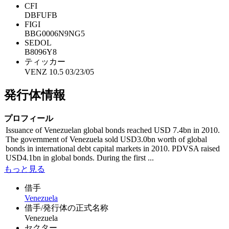
CFI
DBFUFB
FIGI
BBG0006N9NG5
SEDOL
B8096Y8
ティッカー
VENZ 10.5 03/23/05
発行体情報
プロフィール
Issuance of Venezuelan global bonds reached USD 7.4bn in 2010.
The government of Venezuela sold USD3.0bn worth of global
bonds in international debt capital markets in 2010. PDVSA raised
USD4.1bn in global bonds. During the first ...
もっと見る
借手
Venezuela
借手/発行体の正式名称
Venezuela
セクター