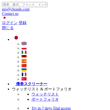
pro@cbonds.com
Contact us
ログイン
登録
閉じる
債券スクリーナー
ウォッチリスト & ポートフォリオ
ウォッチリスト
ポートフォリオ
Try in
7 days
Trial access