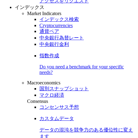
アクセスをリクエスト
インデックス
Market Indicators
インデックス検索
Cryptocurrencies
通貨ペア
中央銀行為替レート
中央銀行金利
指数作成
Do you need a benchmark for your specific
needs?
Macroeconomics
国別スナップショット
マクロ経済
Consensus
コンセンサス予想
カスタムデータ
データの混沌を競争力のある
優位性
に変え
ます