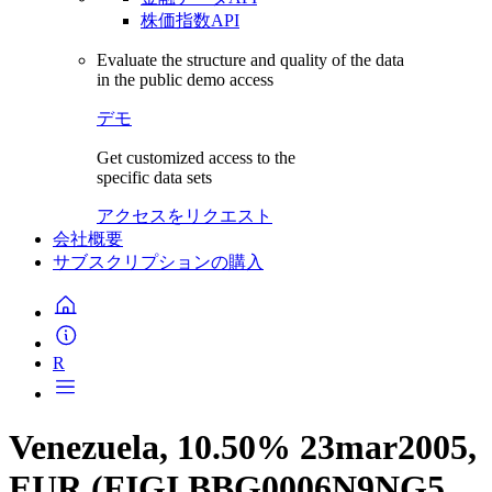
株価指数API
Evaluate the structure and quality of the data
in the public demo access
デモ
Get customized access to the
specific data sets
アクセスをリクエスト
会社概要
サブスクリプションの購入
R
Venezuela, 10.50% 23mar2005,
EUR (FIGI BBG0006N9NG5,