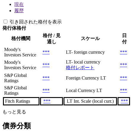
現在
履歴
引き回された格付を表示
発行体格付
格付 / 見
日
格付機関
スケール
通し
付
Moody's
***
LT- foreign currency
***
Investors Service
LT- local currency
Moody's
***
***
Investors Service
格付レポート
S&P Global
***
Foreign Currency LT
***
Ratings
S&P Global
***
Local Currency LT
***
Ratings
Fitch Ratings
***
LT Int. Scale (local curr.)
***
もっと見る
債券分類