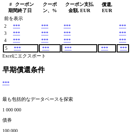
#
クーポン
クーポ
クーポン支払
償還,
期間終了日
ン、%
金額, EUR
EUR
前を表示
2
***
***
***
***
3
***
***
***
***
4
***
***
***
***
5
***
***
***
***
***
Excelにエクスポート
早期償還条件
***
最も包括的なデータベースを探索
1 000 000
債券
100 000