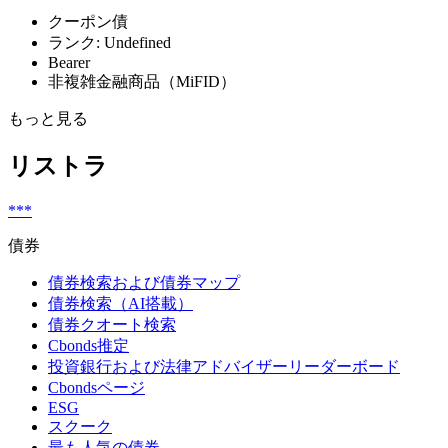
クーポン債
ランク: Undefined
Bearer
非複雑金融商品（MiFID）
もっと見る
リストラ
***
債券
債券検索および債券マップ
債券検索（AI搭載）
債券クオート検索
Cbonds推定
投資銀行および法律アドバイザーリーダーボード
Cbondsページ
ESG
スクーク
最も人気の債券