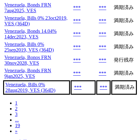
Venezuela, Bonds FRN
満期済み
***
***
7aug2025, VES
Venezuela, Bills 0% 23oct2019,
満期済み
***
***
VES (364D)
Venezuela, Bonds 14.04%
満期済み
***
***
14dec2023, VES
Venezuela, Bills 0%
満期済み
***
***
25sep2019, VES (364D)
Venezuela, Bonos FRN
発行残存
***
***
30nov2028, VES
Venezuela, Bonds FRN
満期済み
***
***
9jan2025, VES
Venezuela, Bills 0%
満期済み
***
***
28aug2019, VES (364D)
1
2
3
...
19
»