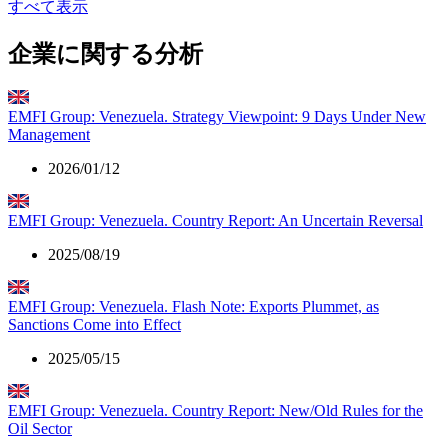
すべて表示
企業に関する分析
EMFI Group: Venezuela. Strategy Viewpoint: 9 Days Under New
Management
2026/01/12
EMFI Group: Venezuela. Country Report: An Uncertain Reversal
2025/08/19
EMFI Group: Venezuela. Flash Note: Exports Plummet, as
Sanctions Come into Effect
2025/05/15
EMFI Group: Venezuela. Country Report: New/Old Rules for the
Oil Sector