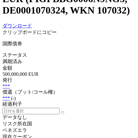
DE0001070324, WKN 107032)
ダウンロード
クリップボードにコピー
国際債券
ステータス
満期済み
金額
500,000,000 EUR
発行
***
償還（プット/コール権）
***
(-)
経過利子
データなし
リスク所在国
ベネズエラ
現在クーポン