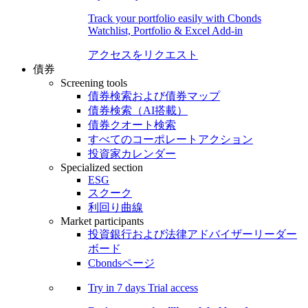
Track your portfolio easily with Cbonds
Watchlist, Portfolio & Excel Add-in
アクセスをリクエスト
債券
Screening tools
債券検索および債券マップ
債券検索（AI搭載）
債券クオート検索
すべてのコーポレートアクション
投資家カレンダー
Specialized section
ESG
スクーク
利回り曲線
Market participants
投資銀行および法律アドバイザーリーダー
ボード
Cbondsページ
Try in
7 days
Trial access