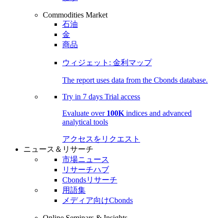
Commodities Market
石油
金
商品
ウィジェット: 金利マップ
The report uses data from the Cbonds database.
Try in
7 days
Trial access
Evaluate over
100K
indices and advanced
analytical tools
アクセスをリクエスト
ニュース＆リサーチ
市場ニュース
リサーチハブ
Cbondsリサーチ
用語集
メディア向けCbonds
Online Seminars & Insights