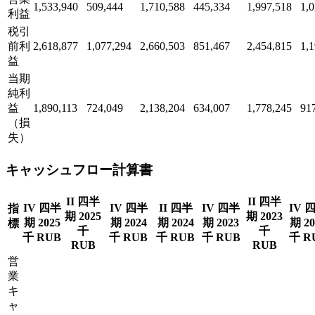
1,533,940
509,444
1,710,588
445,334
1,997,518
1,
利益
税引
前利
2,618,877
1,077,294
2,660,503
851,467
2,454,815
1,
益
当期
純利
益
1,890,113
724,049
2,138,204
634,007
1,778,245
91
（損
失）
キャッシュフロー計算書
II 四半
II 四半
IV 四半
IV 四半
II 四半
IV 四半
IV 
指
期 2025
期 2023
期 2025
期 2024
期 2024
期 2023
期 20
標
千
千
千 RUB
千 RUB
千 RUB
千 RUB
千 R
RUB
RUB
営
業
キ
ャ