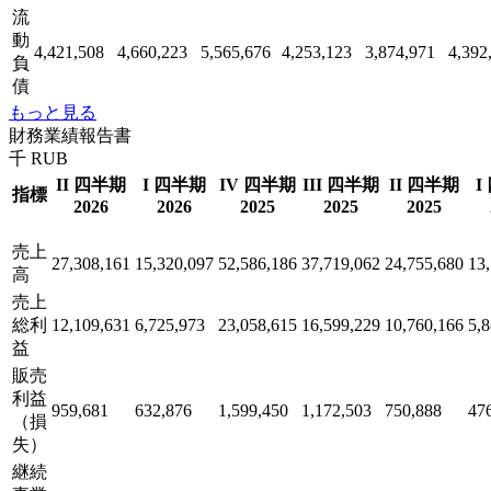
流
動
4,421,508
4,660,223
5,565,676
4,253,123
3,874,971
4,392
負
債
もっと見る
財務業績報告書
千 RUB
II 四半期
I 四半期
IV 四半期
III 四半期
II 四半期
I
指標
2026
2026
2025
2025
2025
売上
27,308,161
15,320,097
52,586,186
37,719,062
24,755,680
13
高
売上
総利
12,109,631
6,725,973
23,058,615
16,599,229
10,760,166
5,
益
販売
利益
959,681
632,876
1,599,450
1,172,503
750,888
47
（損
失）
継続