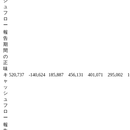
シ
ュ
フ
ロ
ー
報
告
期
間
の
正
味
キ
520,737
-140,624
185,887
456,131
401,071
295,002
1
ャ
ッ
シ
ュ
フ
ロ
ー
報