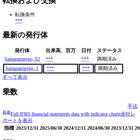
転換および交換
転換条件
***
最新の発行体
発行体
出来高、百万
日付
ステータス
Samaraenergo, 02
***
***
満期済み
Samaraenergo, 1
***
***
満期済み
すべて表示
乗数
手法
新着
Full IFRS financial statements data with indicator charts
全社レ
ポートを表示
指標
2025/12/31
2025/06/30
2024/12/31
2024/06/30
2023/12/31
20