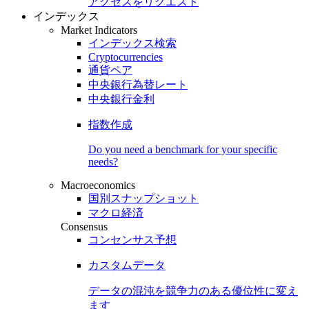
アクセスをリクエスト
インデックス
Market Indicators
インデックス検索
Cryptocurrencies
通貨ペア
中央銀行為替レート
中央銀行金利
指数作成
Do you need a benchmark for your specific
needs?
Macroeconomics
国別スナップショット
マクロ経済
Consensus
コンセンサス予想
カスタムデータ
データの混沌を競争力のある
優位性
に変え
ます