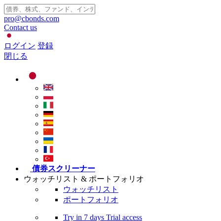
pro@cbonds.com
Contact us
ログイン
登録
閉じる
債券スクリーナー
ウォッチリスト & ポートフォリオ
ウォッチリスト
ポートフォリオ
Try in
7 days
Trial access