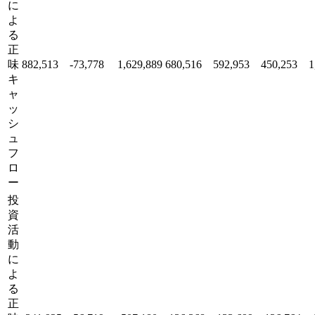
に
よ
る
正
味
882,513
-73,778
1,629,889
680,516
592,953
450,253
1
キ
ャ
ッ
シ
ュ
フ
ロ
ー
投
資
活
動
に
よ
る
正