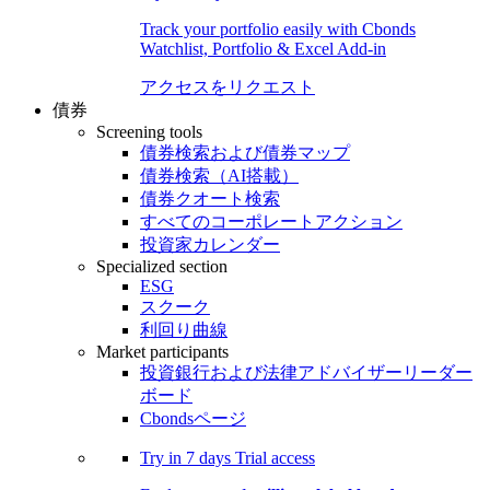
Track your portfolio easily with Cbonds
Watchlist, Portfolio & Excel Add-in
アクセスをリクエスト
債券
Screening tools
債券検索および債券マップ
債券検索（AI搭載）
債券クオート検索
すべてのコーポレートアクション
投資家カレンダー
Specialized section
ESG
スクーク
利回り曲線
Market participants
投資銀行および法律アドバイザーリーダー
ボード
Cbondsページ
Try in
7 days
Trial access