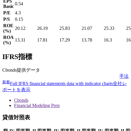
EPS
0.54
Basic
P/E
4.3
P/S
0.15
ROE
20.12
26.19
25.83
21.07
25.33
25
(%)
ROA
13.31
17.81
17.29
13.78
16.3
16
(%)
IFRS指標
Cbonds提供データ
手法
新着
Full IFRS financial statements data with indicator charts
全社レ
ポートを表示
Cbonds
Financial Modeling Prep
貸借対照表
指
IV 四半期
II 四半期
IV 四半期
II 四半期
IV 四半期
II 