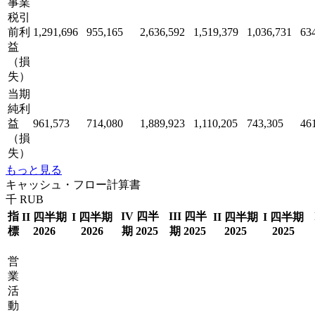
事業
税引
前利
1,291,696
955,165
2,636,592
1,519,379
1,036,731
63
益
（損
失）
当期
純利
益
961,573
714,080
1,889,923
1,110,205
743,305
46
（損
失）
もっと見る
キャッシュ・フロー計算書
千 RUB
指
IV 四半
III 四半
II 四半期
I 四半期
II 四半期
I 四半期
標
2026
2026
期 2025
期 2025
2025
2025
営
業
活
動