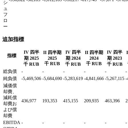
シ
ュ
フ
ロ
ー
追加指標
IV 四半
IV 四半
IV 四半
II 四半期
II 四半期
指標
期 2025
2025
期 2024
2024
期 2023
千 RUB
千 RUB
千 RUB
千 RUB
千 RUB
総負債
-
-
-
-
-
-
純負債
-5,469,506
-5,684,690
-5,283,619
-4,841,666
-5,267,115
-
減価償
却費、
減耗償
436,977
193,353
415,155
209,935
463,396
2
却費お
よび償
却費
EBITDA
-
-
-
-
-
-