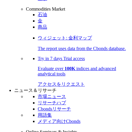
Commodities Market
石油
金
商品
ウィジェット: 金利マップ
The report uses data from the Cbonds database.
Try in
7 days
Trial access
Evaluate over
100K
indices and advanced
analytical tools
アクセスをリクエスト
ニュース＆リサーチ
市場ニュース
リサーチハブ
Cbondsリサーチ
用語集
メディア向けCbonds
Online Seminars & Insights