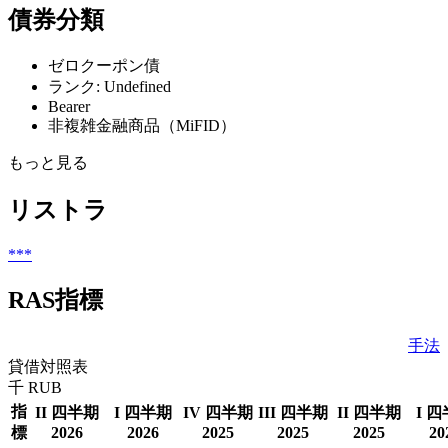
債券分類
ゼロクーポン債
ランク: Undefined
Bearer
非複雑金融商品（MiFID）
もっと見る
リストラ
***
RAS指標
手法
貸借対照表
千 RUB
指
II 四半期
I 四半期
IV 四半期
III 四半期
II 四半期
I 
標
2026
2026
2025
2025
2025
20