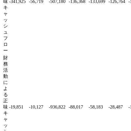
味
-341,925
-56,719
-507,180
-136,368
-133,699
-126,764
-
キ
ャ
ッ
シ
ュ
フ
ロ
ー
財
務
活
動
に
よ
る
正
味
-19,851
-10,127
-936,822
-88,017
-58,183
-28,487
-
キ
ャ
ッ