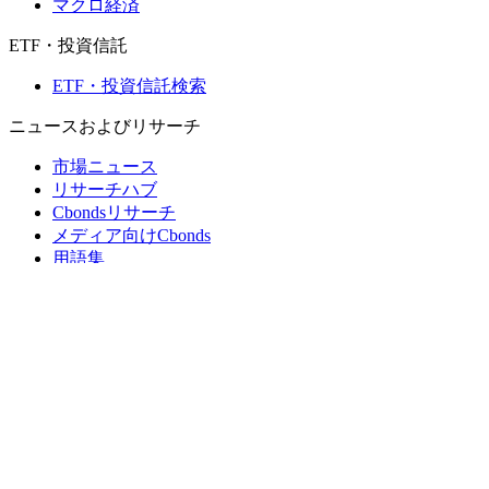
マクロ経済
ETF・投資信託
ETF・投資信託検索
ニュースおよびリサーチ
市場ニュース
リサーチハブ
Cbondsリサーチ
メディア向けCbonds
用語集
ヘルプ
会社概要
支払いの保証
CBONDS OLD
計算機
債券クオート検索