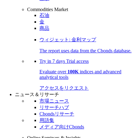
Commodities Market
石油
金
商品
ウィジェット: 金利マップ
The report uses data from the Cbonds database.
Try in
7 days
Trial access
Evaluate over
100K
indices and advanced
analytical tools
アクセスをリクエスト
ニュース＆リサーチ
市場ニュース
リサーチハブ
Cbondsリサーチ
用語集
メディア向けCbonds
Online Seminars & Insights