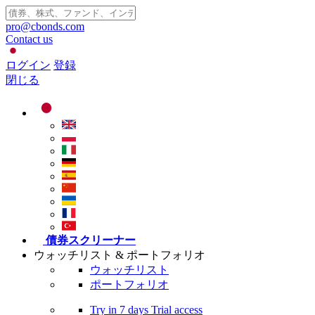
pro@cbonds.com
Contact us
ログイン
登録
閉じる
債券スクリーナー
ウォッチリスト & ポートフォリオ
ウォッチリスト
ポートフォリオ
Try in
7 days
Trial access