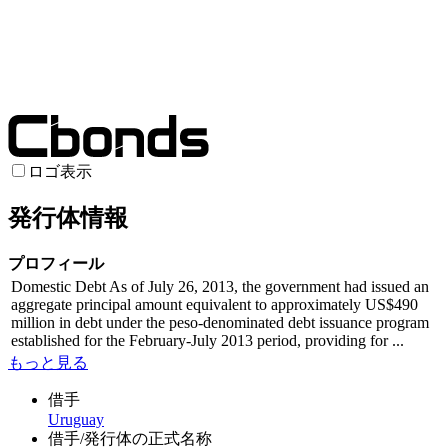
ロゴ表示
発行体情報
プロフィール
Domestic Debt As of July 26, 2013, the government had issued an
aggregate principal amount equivalent to approximately US$490
million in debt under the peso-denominated debt issuance program
established for the February-July 2013 period, providing for ...
もっと見る
借手
Uruguay
借手/発行体の正式名称