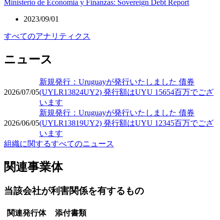
Ministerio de Economia y Finanzas: Sovereign Debt Report
2023/09/01
すべてのアナリティクス
ニュース
新規発行：Uruguayが発行いたしました 債券
2026/07/05
(UYLR13824UY2) 発行額はUYU 15654百万でござ
います
新規発行：Uruguayが発行いたしました 債券
2026/06/05
(UYLR13819UY2) 発行額はUYU 12345百万でござ
います
組織に関するすべてのニュース
関連事業体
当該会社が利害関係を有するもの
関連発行体
添付書類