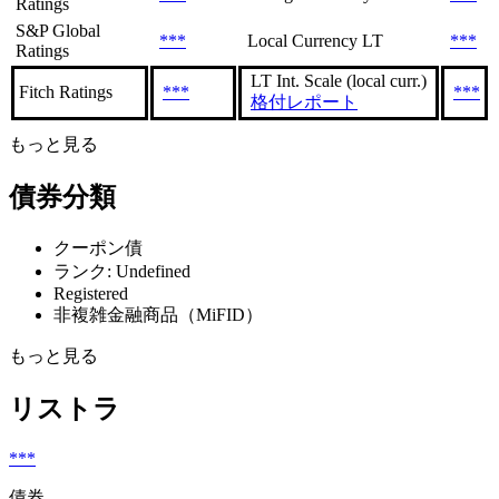
Ratings
S&P Global
***
Local Currency LT
***
Ratings
LT Int. Scale (local curr.)
Fitch Ratings
***
***
格付レポート
もっと見る
債券分類
クーポン債
ランク: Undefined
Registered
非複雑金融商品（MiFID）
もっと見る
リストラ
***
債券