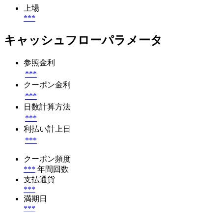
上場
***
キャッシュフローパラメータ
参照金利
***
クーポン金利
***
日数計算方法
***
利払い計上日
***
クーポン頻度
***
年間回数
支払通貨
***
満期日
***