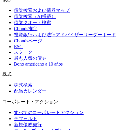
債券検索および債券マップ
債券検索（AI搭載）
債券クオート検索
Cbonds推定
投資銀行および法律アドバイザーリーダーボード
Cbondsページ
ESG
スクーク
最も人気の債券
Bono americano a 10 años
株式
株式検索
配当カレンダー
コーポレート・アクション
すべてのコーポレートアクション
デフォルト
新規債券発行