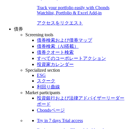
Track your portfolio easily with Cbonds
Watchlist, Portfolio & Excel Add-in
アクセスをリクエスト
債券
Screening tools
債券検索および債券マップ
債券検索（AI搭載）
債券クオート検索
すべてのコーポレートアクション
投資家カレンダー
Specialized section
ESG
スクーク
利回り曲線
Market participants
投資銀行および法律アドバイザーリーダー
ボード
Cbondsページ
Try in
7 days
Trial access