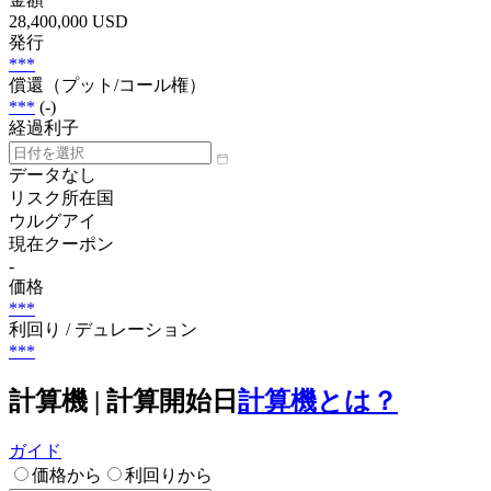
28,400,000 USD
発行
***
償還（プット/コール権）
***
(-)
経過利子
データなし
リスク所在国
ウルグアイ
現在クーポン
-
価格
***
利回り / デュレーション
***
計算機 | 計算開始日
計算機とは？
ガイド
価格から
利回りから