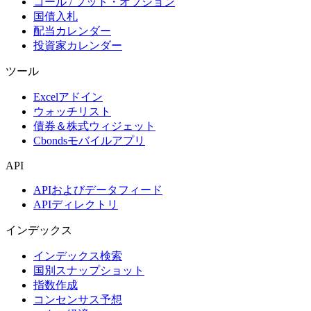
コール / プット・オプション
国債入札
配当カレンダー
投資家カレンダー
ツール
Excelアドイン
ウォッチリスト
債券＆株式ウィジェット
Cbondsモバイルアプリ
API
APIおよびデータフィード
APIディレクトリ
インデックス
インデックス検索
国別スナップショット
指数作成
コンセンサス予想