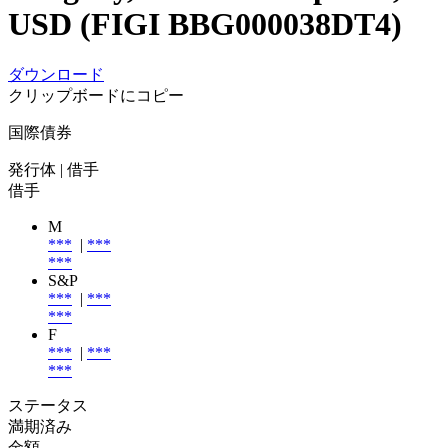
USD (FIGI BBG000038DT4)
ダウンロード
クリップボードにコピー
国際債券
発行体
| 借手
借手
M
***
|
***
***
S&P
***
|
***
***
F
***
|
***
***
ステータス
満期済み
金額