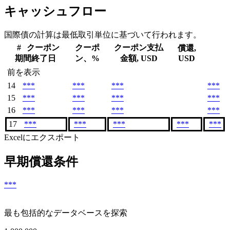
キャッシュフロー
国際債の計算は最低取引単位に基づいて行われます。
#
クーポン
クーポ
クーポン支払
償還,
期間終了日
ン、%
金額, USD
USD
前を表示
14
***
***
***
***
15
***
***
***
***
16
***
***
***
***
17
***
***
***
***
***
Excelにエクスポート
早期償還条件
***
最も包括的なデータベースを探索