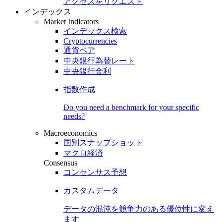
アクセスをリクエスト
インデックス
Market Indicators
インデックス検索
Cryptocurrencies
通貨ペア
中央銀行為替レート
中央銀行金利
指数作成
Do you need a benchmark for your specific
needs?
Macroeconomics
国別スナップショット
マクロ経済
Consensus
コンセンサス予想
カスタムデータ
データの混沌を競争力のある
優位性
に変え
ます