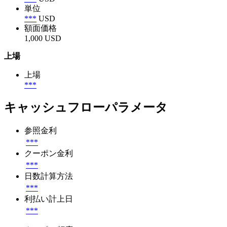
単位
***
USD
額面価格
1,000 USD
上場
上場
***
キャッシュフローパラメータ
参照金利
***
クーポン金利
***
日数計算方法
***
利払い計上日
***