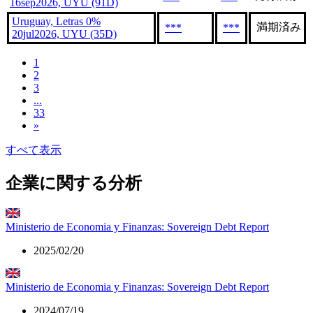
16sep2026, UYU (91D)
Uruguay, Letras 0%
満期済み
***
***
20jul2026, UYU (35D)
1
2
3
...
33
»
すべて表示
企業に関する分析
Ministerio de Economia y Finanzas: Sovereign Debt Report
2025/02/20
Ministerio de Economia y Finanzas: Sovereign Debt Report
2024/07/19