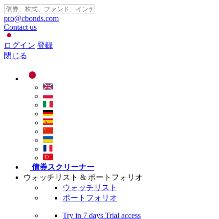
pro@cbonds.com
Contact us
ログイン
登録
閉じる
債券スクリーナー
ウォッチリスト & ポートフォリオ
ウォッチリスト
ポートフォリオ
Try in
7 days
Trial access