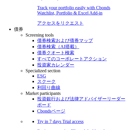
Track your portfolio easily with Cbonds
Watchlist, Portfolio & Excel Add-in
アクセスをリクエスト
債券
Screening tools
債券検索および債券マップ
債券検索（AI搭載）
債券クオート検索
すべてのコーポレートアクション
投資家カレンダー
Specialized section
ESG
スクーク
利回り曲線
Market participants
投資銀行および法律アドバイザーリーダー
ボード
Cbondsページ
Try in
7 days
Trial access