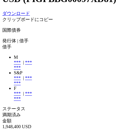
ダウンロード
クリップボードにコピー
国際債券
発行体
| 借手
借手
M
***
|
***
***
S&P
***
|
***
***
F
***
|
***
***
ステータス
満期済み
金額
1,948,400 USD