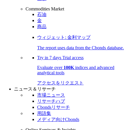
Commodities Market
石油
金
商品
ウィジェット: 金利マップ
The report uses data from the Cbonds database.
Try in
7 days
Trial access
Evaluate over
100K
indices and advanced
analytical tools
アクセスをリクエスト
ニュース＆リサーチ
市場ニュース
リサーチハブ
Cbondsリサーチ
用語集
メディア向けCbonds
Online Seminars & Insights