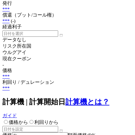
発行
***
償還（プット/コール権）
***
(-)
経過利子
データなし
リスク所在国
ウルグアイ
現在クーポン
-
価格
***
利回り / デュレーション
***
計算機 | 計算開始日
計算機とは？
ガイド
価格から
利回りから