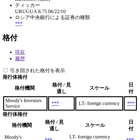
ティッカー
URUGUA 8.75 06/22/10
ロシア中央銀行による証券の種類
***
格付
現在
履歴
引き回された格付を表示
発行体格付
格付 / 見
日
格付機関
スケール
通し
付
Moody's Investors
***
LT- foreign currency
***
Service
発行体格付
格付 / 見
日
格付機関
スケール
通し
付
LT- foreign currency
Moody's
***
***