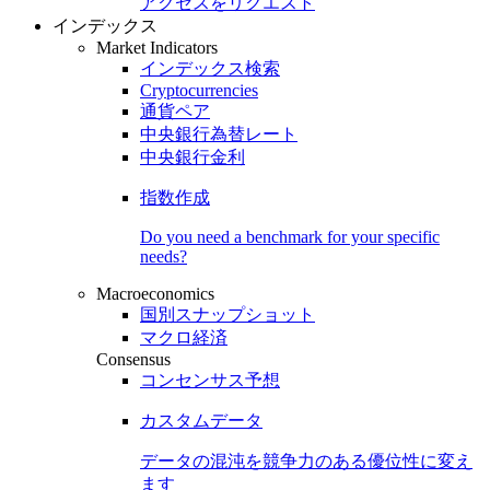
アクセスをリクエスト
インデックス
Market Indicators
インデックス検索
Cryptocurrencies
通貨ペア
中央銀行為替レート
中央銀行金利
指数作成
Do you need a benchmark for your specific
needs?
Macroeconomics
国別スナップショット
マクロ経済
Consensus
コンセンサス予想
カスタムデータ
データの混沌を競争力のある
優位性
に変え
ます