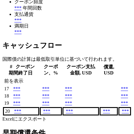
クーポン頻度
***
年間回数
支払通貨
***
満期日
***
キャッシュフロー
国際債の計算は最低取引単位に基づいて行われます。
#
クーポン
クーポ
クーポン支払
償還,
期間終了日
ン、%
金額, USD
USD
前を表示
17
***
***
***
***
18
***
***
***
***
19
***
***
***
***
20
***
***
***
***
***
Excelにエクスポート
早期償還条件