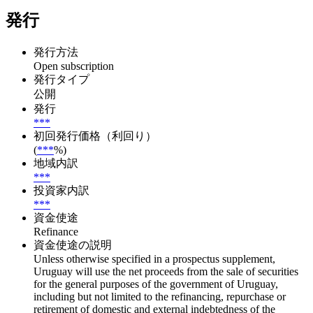
発行
発行方法
Open subscription
発行タイプ
公開
発行
***
初回発行価格（利回り）
(
***
%)
地域内訳
***
投資家内訳
***
資金使途
Refinance
資金使途の説明
Unless otherwise specified in a prospectus supplement,
Uruguay will use the net proceeds from the sale of securities
for the general purposes of the government of Uruguay,
including but not limited to the refinancing, repurchase or
retirement of domestic and external indebtedness of the