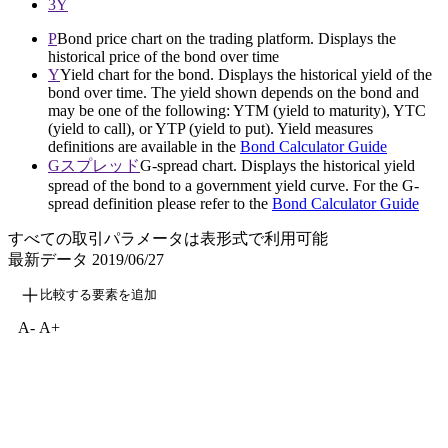
3Y
P
Bond price chart on the trading platform. Displays the
historical price of the bond over time
Y
Yield chart for the bond. Displays the historical yield of the
bond over time. The yield shown depends on the bond and
may be one of the following: YTM (yield to maturity), YTC
(yield to call), or YTP (yield to put). Yield measures
definitions are available in the
Bond Calculator Guide
Gスプレッド
G-spread chart. Displays the historical yield
spread of the bond to a government yield curve. For the G-
spread definition please refer to the
Bond Calculator Guide
すべての取引パラメータは表形式で利用可能
最新データ
2019/06/27
比較する要素を追加