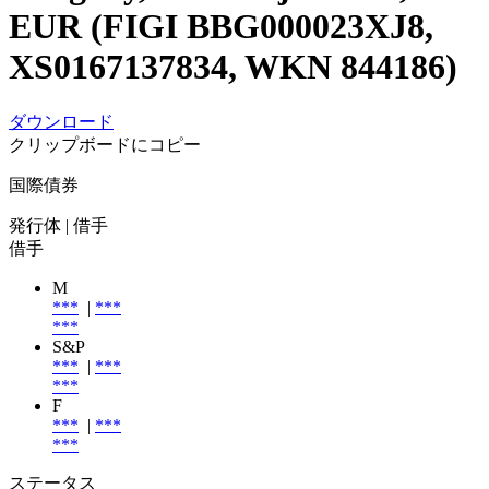
EUR (FIGI BBG000023XJ8,
XS0167137834, WKN 844186)
ダウンロード
クリップボードにコピー
国際債券
発行体
| 借手
借手
M
***
|
***
***
S&P
***
|
***
***
F
***
|
***
***
ステータス