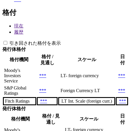
格付
現在
履歴
引き回された格付を表示
発行体格付
格付 /
日
格付機関
スケール
見通し
付
Moody's
Investors
***
LT- foreign currency
***
Service
S&P Global
***
Foreign Currency LT
***
Ratings
Fitch Ratings
***
LT Int. Scale (foreign curr.)
***
発行体格付
格付 / 見
日
格付機関
スケール
通し
付
LT- foreign currency
Moody's