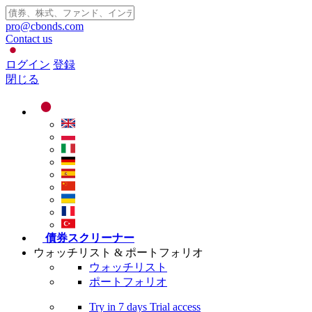
pro@cbonds.com
Contact us
ログイン
登録
閉じる
債券スクリーナー
ウォッチリスト & ポートフォリオ
ウォッチリスト
ポートフォリオ
Try in
7 days
Trial access