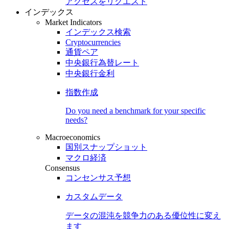
アクセスをリクエスト
インデックス
Market Indicators
インデックス検索
Cryptocurrencies
通貨ペア
中央銀行為替レート
中央銀行金利
指数作成
Do you need a benchmark for your specific
needs?
Macroeconomics
国別スナップショット
マクロ経済
Consensus
コンセンサス予想
カスタムデータ
データの混沌を競争力のある
優位性
に変え
ます