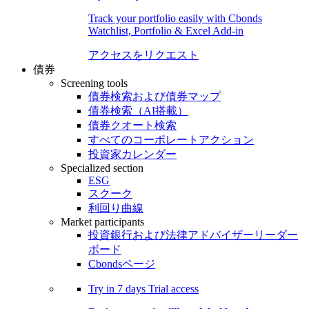
Track your portfolio easily with Cbonds
Watchlist, Portfolio & Excel Add-in
アクセスをリクエスト
債券
Screening tools
債券検索および債券マップ
債券検索（AI搭載）
債券クオート検索
すべてのコーポレートアクション
投資家カレンダー
Specialized section
ESG
スクーク
利回り曲線
Market participants
投資銀行および法律アドバイザーリーダー
ボード
Cbondsページ
Try in
7 days
Trial access