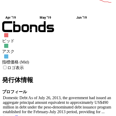
Apr '19
May '19
Jun '19
ビッド
アスク
指標価格 (Mid)
ロゴ表示
発行体情報
プロフィール
Domestic Debt As of July 26, 2013, the government had issued an
aggregate principal amount equivalent to approximately US$490
million in debt under the peso-denominated debt issuance program
established for the February-July 2013 period, providing for ...