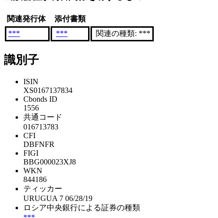
関連発行体
添付書類
***
***
関連の種類: ***
識別子
ISIN
XS0167137834
Cbonds ID
1556
共通コード
016713783
CFI
DBFNFR
FIGI
BBG000023XJ8
WKN
844186
ティッカー
URUGUA 7 06/28/19
ロシア中央銀行による証券の種類
***