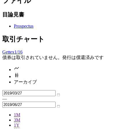
ファイル
目論見書
Prospectus
取引チャート
Gettex
1/16
債券は取引されていません。発行は償還済みです
アーカイブ
—
1M
3M
1Y