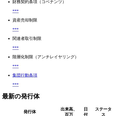
財務契約条項（コベナンツ）
***
資産売却制限
***
関連者取引制限
***
階層化制限（アンチレイヤリング）
***
集団行動条項
***
最新の発行体
出来高、
日
ステータ
発行体
百万
付
ス