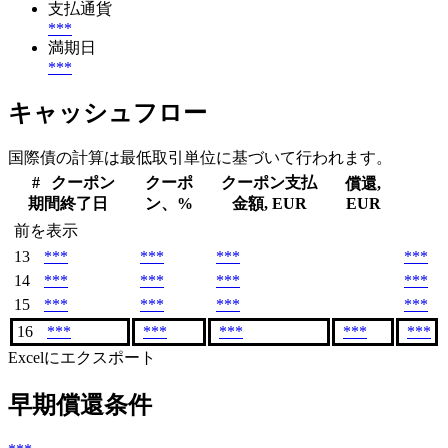
支払通貨
***
満期日
***
キャッシュフロー
国際債の計算は最低取引単位に基づいて行われます。
#
クーポン
クーポ
クーポン支払
償還,
期間終了日
ン、%
金額, EUR
EUR
前を表示
13
***
***
***
***
14
***
***
***
***
15
***
***
***
***
16
***
***
***
***
***
Excelにエクスポート
早期償還条件