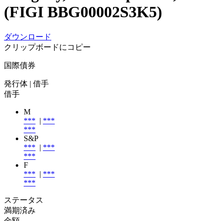
(FIGI BBG00002S3K5)
ダウンロード
クリップボードにコピー
国際債券
発行体
| 借手
借手
M
***
|
***
***
S&P
***
|
***
***
F
***
|
***
***
ステータス
満期済み
金額