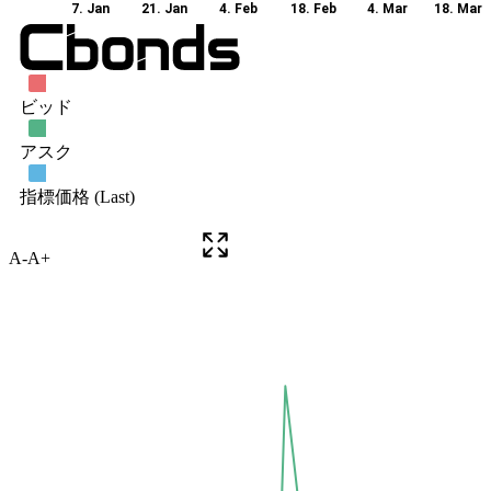
A-
A+