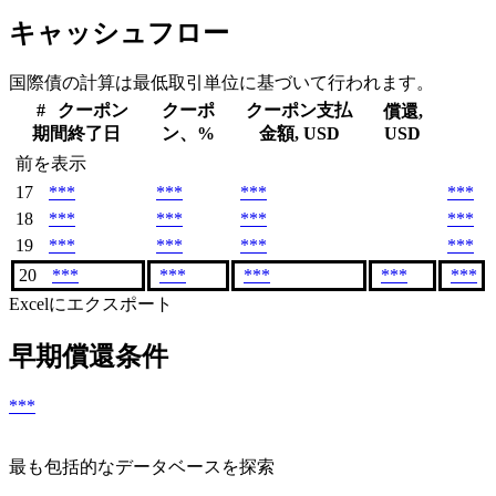
キャッシュフロー
国際債の計算は最低取引単位に基づいて行われます。
#
クーポン
クーポ
クーポン支払
償還,
期間終了日
ン、%
金額, USD
USD
前を表示
17
***
***
***
***
18
***
***
***
***
19
***
***
***
***
20
***
***
***
***
***
Excelにエクスポート
早期償還条件
***
最も包括的なデータベースを探索