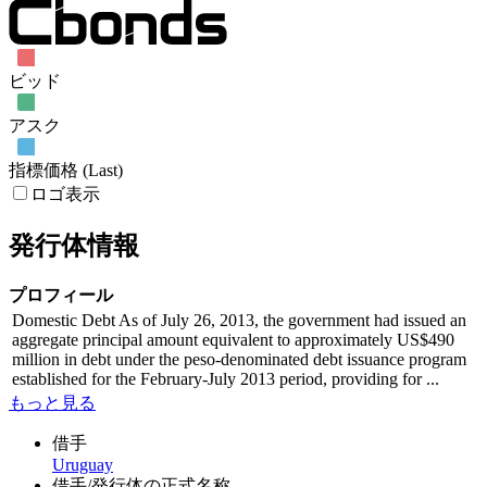
ビッド
アスク
指標価格 (Last)
ロゴ表示
発行体情報
プロフィール
Domestic Debt As of July 26, 2013, the government had issued an
aggregate principal amount equivalent to approximately US$490
million in debt under the peso-denominated debt issuance program
established for the February-July 2013 period, providing for ...
もっと見る
借手
Uruguay
借手/発行体の正式名称