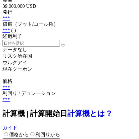
39,000,000 USD
発行
***
償還（プット/コール権）
***
(-)
経過利子
データなし
リスク所在国
ウルグアイ
現在クーポン
-
価格
***
利回り / デュレーション
***
計算機 | 計算開始日
計算機とは？
ガイド
価格から
利回りから