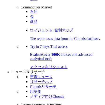
Commodities Market
石油
金
商品
ウィジェット: 金利マップ
The report uses data from the Cbonds database.
Try in
7 days
Trial access
Evaluate over
100K
indices and advanced
analytical tools
アクセスをリクエスト
ニュース＆リサーチ
市場ニュース
リサーチハブ
Cbondsリサーチ
用語集
メディア向けCbonds
Online Seminars & Insights