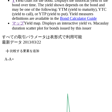
Y
Yield chart for the bond. Displays the historical yield of the
bond over time. The yield shown depends on the bond and
may be one of the following: YTM (yield to maturity), YTC
(yield to call), or YTP (yield to put). Yield measures
definitions are available in the
Bond Calculator Guide
マップ
Yield map. Displays an interactive yield vs. Macaulay
duration scatter plot for bonds issued by this issuer
すべての取引パラメータは表形式で利用可能
最新データ
2013/03/22
比較する要素を追加