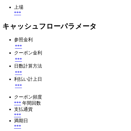
上場
***
キャッシュフローパラメータ
参照金利
***
クーポン金利
***
日数計算方法
***
利払い計上日
***
クーポン頻度
***
年間回数
支払通貨
***
満期日
***