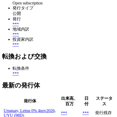
Open subscription
発行タイプ
公開
発行
***
地域内訳
***
投資家内訳
***
転換および交換
転換条件
***
最新の発行体
出来高、
日
ステータ
発行体
百万
付
ス
Uruguay, Letras 0% 4nov2026,
発行残存
***
***
UYU (98D)