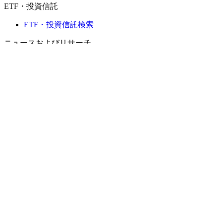
ETF・投資信託
ETF・投資信託検索
ニュースおよびリサーチ
市場ニュース
リサーチハブ
Cbondsリサーチ
メディア向けCbonds
用語集
ヘルプ
会社概要
支払いの保証
CBONDS OLD
計算機
債券クオート検索