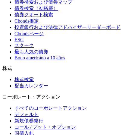
債券検索および債券マップ
債券検索（AI搭載）
債券クオート検索
Cbonds推定
投資銀行および法律アドバイザーリーダーボード
Cbondsページ
ESG
スクーク
最も人気の債券
Bono americano a 10 años
株式
株式検索
配当カレンダー
コーポレート・アクション
すべてのコーポレートアクション
デフォルト
新規債券発行
コール / プット・オプション
国債入札