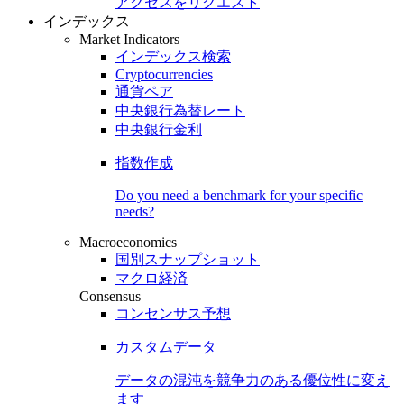
アクセスをリクエスト
インデックス
Market Indicators
インデックス検索
Cryptocurrencies
通貨ペア
中央銀行為替レート
中央銀行金利
指数作成
Do you need a benchmark for your specific
needs?
Macroeconomics
国別スナップショット
マクロ経済
Consensus
コンセンサス予想
カスタムデータ
データの混沌を競争力のある
優位性
に変え
ます