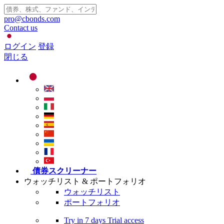
pro@cbonds.com
Contact us
ログイン
登録
閉じる
債券スクリーナー
ウォッチリスト & ポートフォリオ
ウォッチリスト
ポートフォリオ
Try in
7 days
Trial access