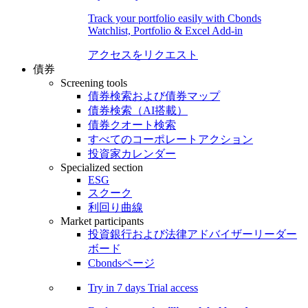
Track your portfolio easily with Cbonds
Watchlist, Portfolio & Excel Add-in
アクセスをリクエスト
債券
Screening tools
債券検索および債券マップ
債券検索（AI搭載）
債券クオート検索
すべてのコーポレートアクション
投資家カレンダー
Specialized section
ESG
スクーク
利回り曲線
Market participants
投資銀行および法律アドバイザーリーダー
ボード
Cbondsページ
Try in
7 days
Trial access