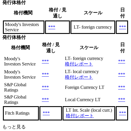
発行体格付
格付 / 見
日
格付機関
スケール
通し
付
Moody's Investors
***
LT- foreign currency
***
Service
発行体格付
格付 / 見
日
格付機関
スケール
通し
付
LT- foreign currency
Moody's
***
***
Investors Service
格付レポート
LT- local currency
Moody's
***
***
Investors Service
格付レポート
S&P Global
***
Foreign Currency LT
***
Ratings
S&P Global
***
Local Currency LT
***
Ratings
LT Int. Scale (local curr.)
Fitch Ratings
***
***
格付レポート
もっと見る