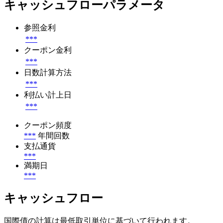
キャッシュフローパラメータ
参照金利
***
クーポン金利
***
日数計算方法
***
利払い計上日
***
クーポン頻度
***
年間回数
支払通貨
***
満期日
***
キャッシュフロー
国際債の計算は最低取引単位に基づいて行われます。