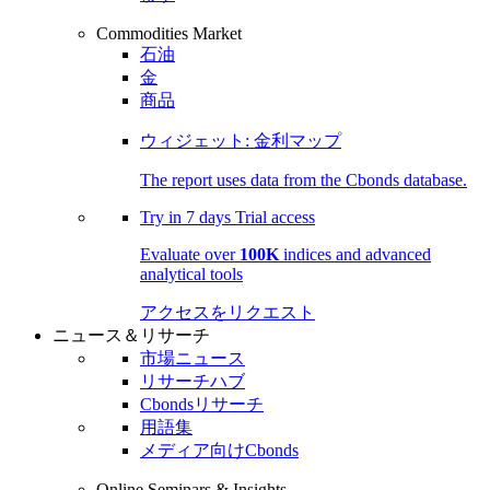
Commodities Market
石油
金
商品
ウィジェット: 金利マップ
The report uses data from the Cbonds database.
Try in
7 days
Trial access
Evaluate over
100K
indices and advanced
analytical tools
アクセスをリクエスト
ニュース＆リサーチ
市場ニュース
リサーチハブ
Cbondsリサーチ
用語集
メディア向けCbonds
Online Seminars & Insights