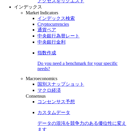
アクセスをリクエスト
インデックス
Market Indicators
インデックス検索
Cryptocurrencies
通貨ペア
中央銀行為替レート
中央銀行金利
指数作成
Do you need a benchmark for your specific
needs?
Macroeconomics
国別スナップショット
マクロ経済
Consensus
コンセンサス予想
カスタムデータ
データの混沌を競争力のある
優位性
に変え
ます