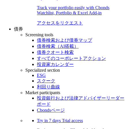
Track your portfolio easily with Cbonds
Watchlist, Portfolio & Excel Add-in
アクセスをリクエスト
債券
Screening tools
債券検索および債券マップ
債券検索（AI搭載）
債券クオート検索
すべてのコーポレートアクション
投資家カレンダー
Specialized section
ESG
スクーク
利回り曲線
Market participants
投資銀行および法律アドバイザーリーダー
ボード
Cbondsページ
Try in
7 days
Trial access