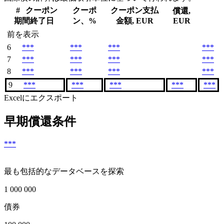
#
クーポン
クーポ
クーポン支払
償還,
期間終了日
ン、%
金額, EUR
EUR
前を表示
6
***
***
***
***
7
***
***
***
***
8
***
***
***
***
9
***
***
***
***
***
Excelにエクスポート
早期償還条件
***
最も包括的なデータベースを探索
1 000 000
債券