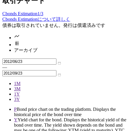
取引チャート
Cbonds Estimation
1/3
Cbonds Estimationについて詳しく
債券は取引されていません。発行は償還済みです
アーカイブ
—
1M
3M
1Y
3Y
P
Bond price chart on the trading platform. Displays the
historical price of the bond over time
Y
Yield chart for the bond. Displays the historical yield of the
bond over time. The yield shown depends on the bond and
may be one of the following: YTM (yield to maturity), YTC