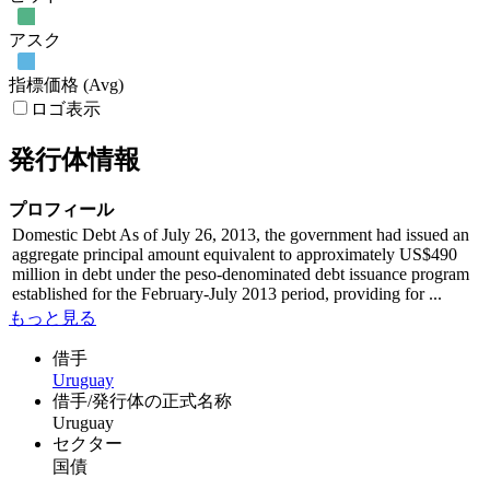
アスク
指標価格 (Avg)
ロゴ表示
発行体情報
プロフィール
Domestic Debt As of July 26, 2013, the government had issued an
aggregate principal amount equivalent to approximately US$490
million in debt under the peso-denominated debt issuance program
established for the February-July 2013 period, providing for ...
もっと見る
借手
Uruguay
借手/発行体の正式名称
Uruguay
セクター
国債