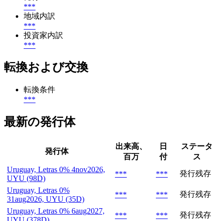
***
地域内訳
***
投資家内訳
***
転換および交換
転換条件
***
最新の発行体
出来高、
日
ステータ
発行体
百万
付
ス
Uruguay, Letras 0% 4nov2026,
発行残存
***
***
UYU (98D)
Uruguay, Letras 0%
発行残存
***
***
31aug2026, UYU (35D)
Uruguay, Letras 0% 6aug2027,
発行残存
***
***
UYU (378D)