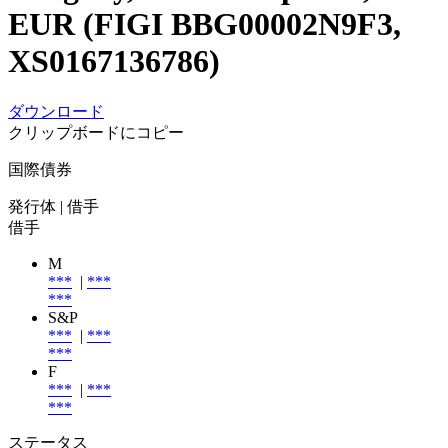
EUR (FIGI BBG00002N9F3,
XS0167136786)
ダウンロード
クリップボードにコピー
国際債券
発行体
| 借手
借手
M
***
|
***
***
S&P
***
|
***
***
F
***
|
***
***
ステータス