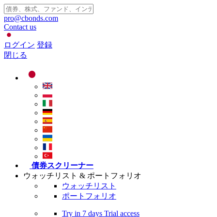
pro@cbonds.com
Contact us
ログイン
登録
閉じる
債券スクリーナー
ウォッチリスト & ポートフォリオ
ウォッチリスト
ポートフォリオ
Try in
7 days
Trial access