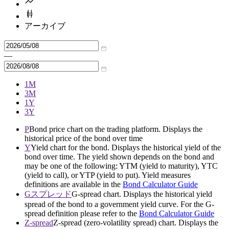
アーカイブ
—
1M
3M
1Y
3Y
P
Bond price chart on the trading platform. Displays the
historical price of the bond over time
Y
Yield chart for the bond. Displays the historical yield of the
bond over time. The yield shown depends on the bond and
may be one of the following: YTM (yield to maturity), YTC
(yield to call), or YTP (yield to put). Yield measures
definitions are available in the
Bond Calculator Guide
Gスプレッド
G-spread chart. Displays the historical yield
spread of the bond to a government yield curve. For the G-
spread definition please refer to the
Bond Calculator Guide
Z-spread
Z-spread (zero-volatility spread) chart. Displays the