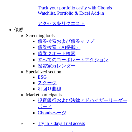
Track your portfolio easily with Cbonds
Watchlist, Portfolio & Excel Add-in
アクセスをリクエスト
債券
Screening tools
債券検索および債券マップ
債券検索（AI搭載）
債券クオート検索
すべてのコーポレートアクション
投資家カレンダー
Specialized section
ESG
スクーク
利回り曲線
Market participants
投資銀行および法律アドバイザーリーダー
ボード
Cbondsページ
Try in
7 days
Trial access