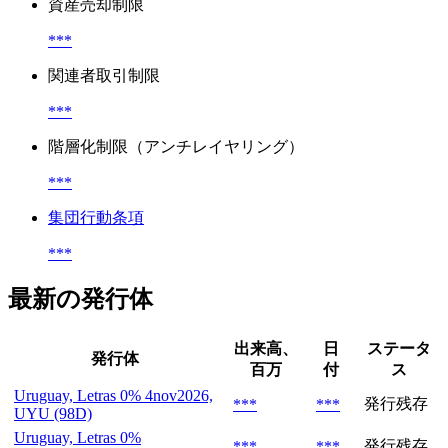
資産売却制限
***
関連者取引制限
***
階層化制限（アンチレイヤリング）
***
集団行動条項
***
最新の発行体
出来高、
日
ステータ
発行体
百万
付
ス
Uruguay, Letras 0% 4nov2026,
発行残存
***
***
UYU (98D)
Uruguay, Letras 0%
発行残存
***
***