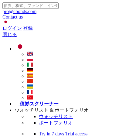
pro@cbonds.com
Contact us
ログイン
登録
閉じる
債券スクリーナー
ウォッチリスト & ポートフォリオ
ウォッチリスト
ポートフォリオ
Try in
7 days
Trial access