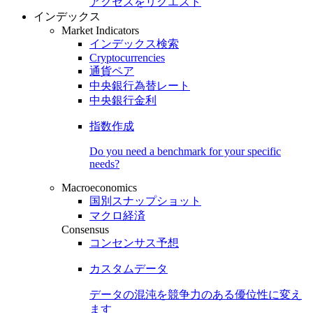
アクセスをリクエスト
インデックス
Market Indicators
インデックス検索
Cryptocurrencies
通貨ペア
中央銀行為替レート
中央銀行金利
指数作成
Do you need a benchmark for your specific
needs?
Macroeconomics
国別スナップショット
マクロ経済
Consensus
コンセンサス予想
カスタムデータ
データの混沌を競争力のある
優位性
に変え
ます