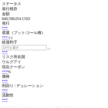
ステータス
発行残存
金額
840,598,054 USD
発行
***
償還（プット/コール権）
***
(-)
経過利子
***
リスク所在国
ウルグアイ
現在クーポン
***
%
価格
***
利回り / デュレーション
***
流動性
***