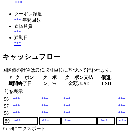
***
クーポン頻度
***
年間回数
支払通貨
***
満期日
***
キャッシュフロー
国際債の計算は最低取引単位に基づいて行われます。
#
クーポン
クーポ
クーポン支払
償還,
期間終了日
ン、%
金額, USD
USD
前を表示
56
***
***
***
***
57
***
***
***
***
58
***
***
***
***
59
***
***
***
***
***
Excelにエクスポート