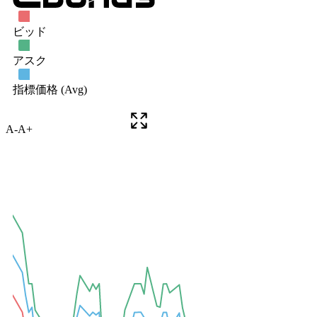
A-
A+