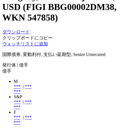
USD (FIGI BBG00002DM38,
WKN 547858)
ダウンロード
クリップボードにコピー
ウォッチリストに追加
国際債券, 変動利付, 支払い延期型, Senior Unsecured
発行体
| 借手
借手
M
***
|
***
***
S&P
***
|
***
***
F
***
|
***
***