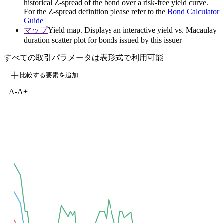
historical Z-spread of the bond over a risk-free yield curve.
For the Z-spread definition please refer to the
Bond Calculator
Guide
マップ
Yield map. Displays an interactive yield vs. Macaulay
duration scatter plot for bonds issued by this issuer
すべての取引パラメータは表形式で利用可能
比較する要素を追加