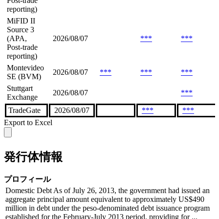
Post-trade
reporting)
MiFID II
Source 3
(APA,
2026/08/07
***
***
Post-trade
reporting)
Montevideo
2026/08/07
***
***
***
SE (BVM)
Stuttgart
2026/08/07
***
Exchange
TradeGate
2026/08/07
***
***
Export to Excel
発行体情報
プロフィール
Domestic Debt As of July 26, 2013, the government had issued an
aggregate principal amount equivalent to approximately US$490
million in debt under the peso-denominated debt issuance program
established for the February-July 2013 period, providing for ...