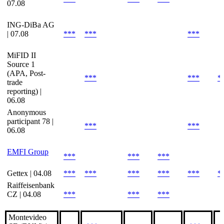
07.08
ING-DiBa AG
| 07.08
***
***
***
MiFID II
Source 1
(APA, Post-
***
***
*
trade
reporting) |
06.08
Anonymous
participant 78 |
***
***
06.08
EMFI Group
***
***
***
Gettex | 04.08
***
***
***
***
***
*
Raiffeisenbank
CZ | 04.08
***
***
***
Montevideo