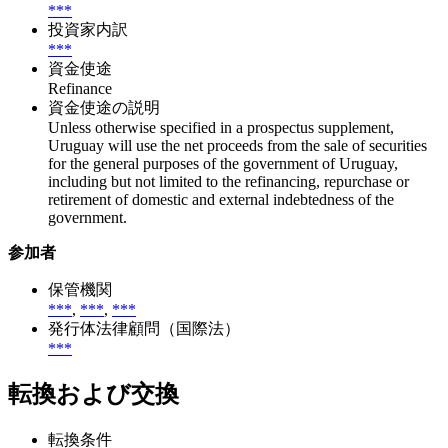
***
投資家内訳
***
資金使途
Refinance
資金使途の説明
Unless otherwise specified in a prospectus supplement,
Uruguay will use the net proceeds from the sale of securities
for the general purposes of the government of Uruguay,
including but not limited to the refinancing, repurchase or
retirement of domestic and external indebtedness of the
government.
参加者
保管機関
***
,
***
,
***
発行体法律顧問（国際法）
***
転換および交換
転換条件