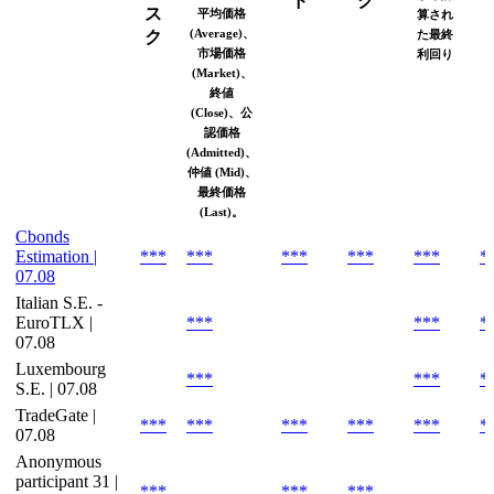
ド
ク
ス
平均価格
算され
(Average)、
ク
た最終
市場価格
利回り
(Market)、
終値
(Close)、公
認価格
(Admitted)、
仲値 (Mid)、
最終価格
(Last)。
Cbonds
Estimation |
***
***
***
***
***
*
07.08
Italian S.E. -
EuroTLX |
***
***
*
07.08
Luxembourg
***
***
*
S.E. | 07.08
TradeGate |
***
***
***
***
***
*
07.08
Anonymous
participant 31 |
***
***
***