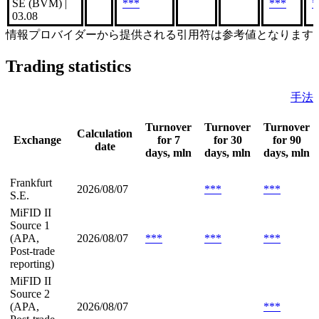
SE (BVM) |
***
***
*
03.08
情報プロバイダーから提供される引用符は参考値となります
Trading statistics
手法
Turnover
Turnover
Turnover
Calculation
Exchange
for 7
for 30
for 90
date
days, mln
days, mln
days, mln
Frankfurt
2026/08/07
***
***
S.E.
MiFID II
Source 1
(APA,
2026/08/07
***
***
***
Post-trade
reporting)
MiFID II
Source 2
(APA,
2026/08/07
***