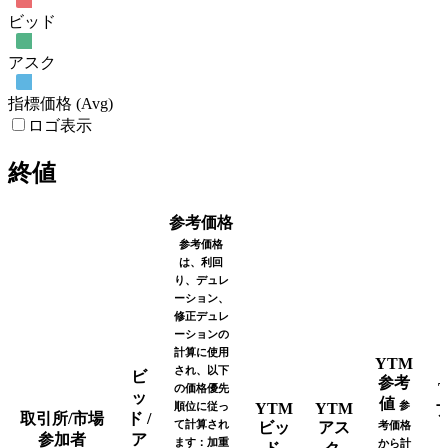
ビッド
アスク
指標価格 (Avg)
ロゴ表示
終値
参考価格
参考価格
は、利回
り、デュレ
ーション、
修正デュレ
ーションの
計算に使用
YTM
され、以下
ビ
参考
の価格優先
ッ
値
参
順位に従っ
YTM
YTM
取引所/市場
ド /
て計算され
ビッ
アス
考価格
参加者
ア
ます：加重
から計