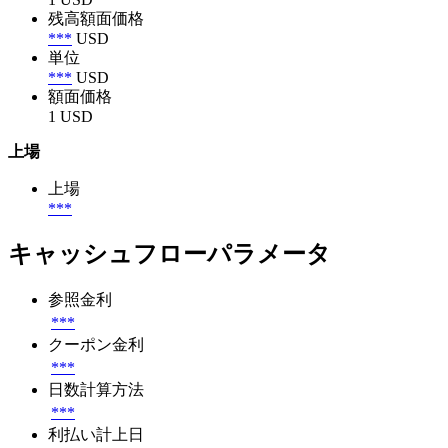
残高額面価格
***
USD
単位
***
USD
額面価格
1 USD
上場
上場
***
キャッシュフローパラメータ
参照金利
***
クーポン金利
***
日数計算方法
***
利払い計上日