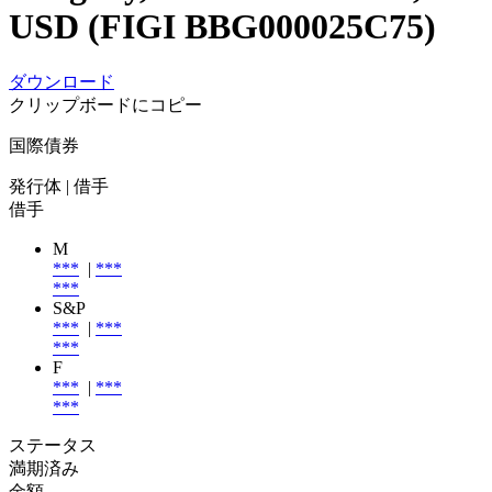
USD (FIGI BBG000025C75)
ダウンロード
クリップボードにコピー
国際債券
発行体
| 借手
借手
M
***
|
***
***
S&P
***
|
***
***
F
***
|
***
***
ステータス
満期済み
金額