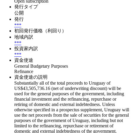
Open subscription
発行タイプ
公開
発行
***
初回発行価格（利回り）
地域内訳
***
投資家内訳
***
資金使途
General Budgetary Purposes
Refinance
資金使途の説明
Substantially all of the total proceeds to Uruguay of
US$43,505,736.16 (net of underwriting discount) will be
used for the general purposes of the government, including
financial investment and the refinancing, repurchase or
retiring of domestic and external indebtedness. Unless
otherwise specified in a prospectus supplement, Uruguay will
use the net proceeds from the sale of securities for the general
purposes of the government of Uruguay, including but not
limited to the refinancing, repurchase or retirement of
domestic and external indebtedness of the government.