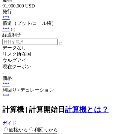
91,900,000 USD
発行
***
償還（プット/コール権）
***
(-)
経過利子
データなし
リスク所在国
ウルグアイ
現在クーポン
-
価格
***
利回り / デュレーション
***
計算機 | 計算開始日
計算機とは？
ガイド
価格から
利回りから