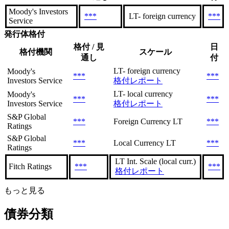
Moody's Investors
***
LT- foreign currency
***
Service
発行体格付
格付 / 見
日
格付機関
スケール
通し
付
LT- foreign currency
Moody's
***
***
Investors Service
格付レポート
LT- local currency
Moody's
***
***
Investors Service
格付レポート
S&P Global
***
Foreign Currency LT
***
Ratings
S&P Global
***
Local Currency LT
***
Ratings
LT Int. Scale (local curr.)
Fitch Ratings
***
***
格付レポート
もっと見る
債券分類