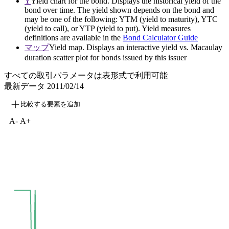
Y
Yield chart for the bond. Displays the historical yield of the
bond over time. The yield shown depends on the bond and
may be one of the following: YTM (yield to maturity), YTC
(yield to call), or YTP (yield to put). Yield measures
definitions are available in the
Bond Calculator Guide
マップ
Yield map. Displays an interactive yield vs. Macaulay
duration scatter plot for bonds issued by this issuer
すべての取引パラメータは表形式で利用可能
最新データ
2011/02/14
比較する要素を追加