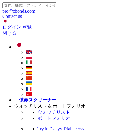
pro@cbonds.com
Contact us
ログイン
登録
閉じる
債券スクリーナー
ウォッチリスト & ポートフォリオ
ウォッチリスト
ポートフォリオ
Try in
7 days
Trial access