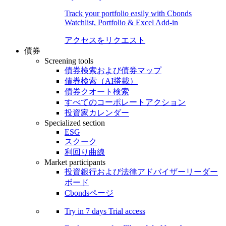
Track your portfolio easily with Cbonds
Watchlist, Portfolio & Excel Add-in
アクセスをリクエスト
債券
Screening tools
債券検索および債券マップ
債券検索（AI搭載）
債券クオート検索
すべてのコーポレートアクション
投資家カレンダー
Specialized section
ESG
スクーク
利回り曲線
Market participants
投資銀行および法律アドバイザーリーダー
ボード
Cbondsページ
Try in
7 days
Trial access