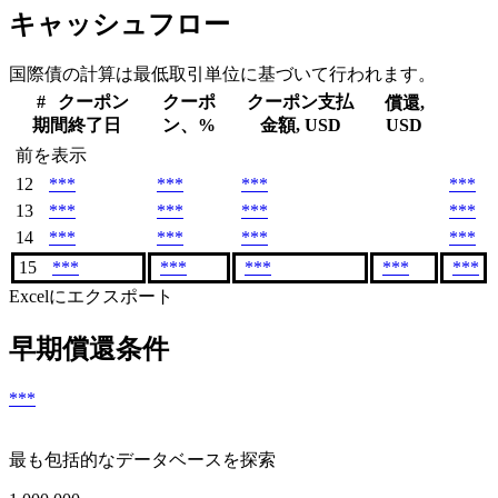
キャッシュフロー
国際債の計算は最低取引単位に基づいて行われます。
#
クーポン
クーポ
クーポン支払
償還,
期間終了日
ン、%
金額, USD
USD
前を表示
12
***
***
***
***
13
***
***
***
***
14
***
***
***
***
15
***
***
***
***
***
Excelにエクスポート
早期償還条件
***
最も包括的なデータベースを探索