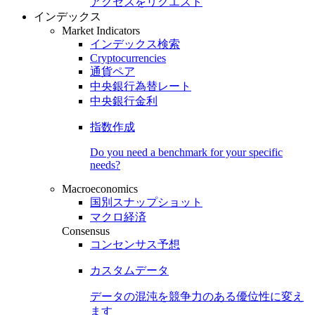
アクセスをリクエスト
インデックス
Market Indicators
インデックス検索
Cryptocurrencies
通貨ペア
中央銀行為替レート
中央銀行金利
指数作成
Do you need a benchmark for your specific
needs?
Macroeconomics
国別スナップショット
マクロ経済
Consensus
コンセンサス予想
カスタムデータ
データの混沌を競争力のある
優位性
に変え
ます