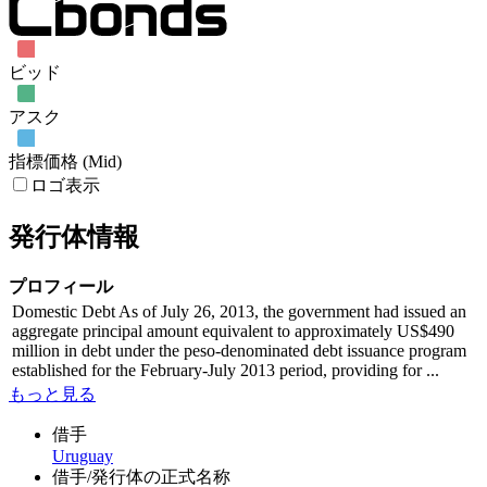
ビッド
アスク
指標価格 (Mid)
ロゴ表示
発行体情報
プロフィール
Domestic Debt As of July 26, 2013, the government had issued an
aggregate principal amount equivalent to approximately US$490
million in debt under the peso-denominated debt issuance program
established for the February-July 2013 period, providing for ...
もっと見る
借手
Uruguay
借手/発行体の正式名称