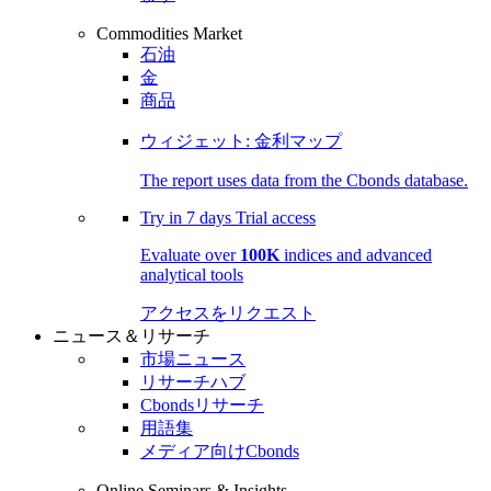
Commodities Market
石油
金
商品
ウィジェット: 金利マップ
The report uses data from the Cbonds database.
Try in
7 days
Trial access
Evaluate over
100K
indices and advanced
analytical tools
アクセスをリクエスト
ニュース＆リサーチ
市場ニュース
リサーチハブ
Cbondsリサーチ
用語集
メディア向けCbonds
Online Seminars & Insights