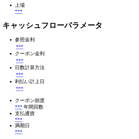
上場
***
キャッシュフローパラメータ
参照金利
***
クーポン金利
***
日数計算方法
***
利払い計上日
***
クーポン頻度
***
年間回数
支払通貨
***
満期日
***