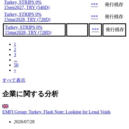
Turkey, STRIPS 0%
発行残存
***
15sep2027, TRY (546D)
Turkey, STRIPS 0%
発行残存
***
15mar2028, TRY (728D)
Turkey, STRIPS 0%
発行残存
***
15mar2028, TRY (728D)
1
2
3
...
50
»
すべて表示
企業に関する分析
EMFI Group: Turkey. Flash Note: Looking for Legal Voids
2026/07/28