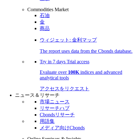
Commodities Market
石油
金
商品
ウィジェット: 金利マップ
The report uses data from the Cbonds database.
Try in
7 days
Trial access
Evaluate over
100K
indices and advanced
analytical tools
アクセスをリクエスト
ニュース＆リサーチ
市場ニュース
リサーチハブ
Cbondsリサーチ
用語集
メディア向けCbonds
Online Seminars & Insights