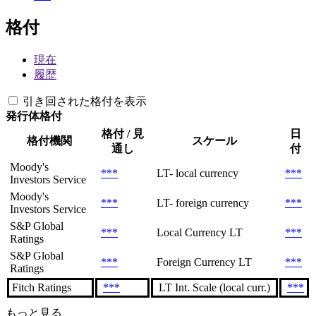
格付
現在
履歴
引き回された格付を表示
発行体格付
格付 / 見
日
格付機関
スケール
通し
付
Moody's
***
LT- local currency
***
Investors Service
Moody's
***
LT- foreign currency
***
Investors Service
S&P Global
***
Local Currency LT
***
Ratings
S&P Global
***
Foreign Currency LT
***
Ratings
Fitch Ratings
***
LT Int. Scale (local curr.)
***
もっと見る