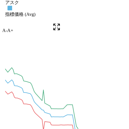
A-
A+