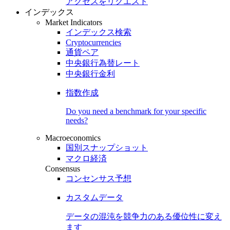
アクセスをリクエスト
インデックス
Market Indicators
インデックス検索
Cryptocurrencies
通貨ペア
中央銀行為替レート
中央銀行金利
指数作成
Do you need a benchmark for your specific
needs?
Macroeconomics
国別スナップショット
マクロ経済
Consensus
コンセンサス予想
カスタムデータ
データの混沌を競争力のある
優位性
に変え
ます