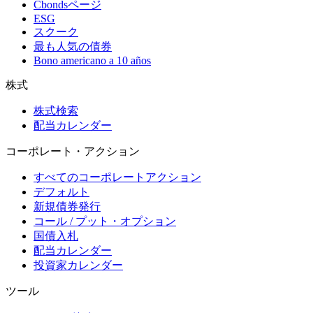
Cbondsページ
ESG
スクーク
最も人気の債券
Bono americano a 10 años
株式
株式検索
配当カレンダー
コーポレート・アクション
すべてのコーポレートアクション
デフォルト
新規債券発行
コール / プット・オプション
国債入札
配当カレンダー
投資家カレンダー
ツール