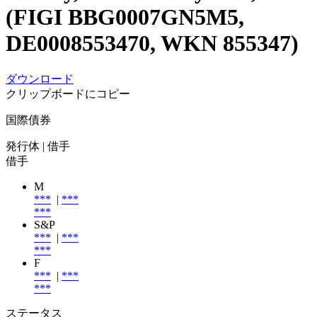
(FIGI BBG0007GN5M5,
DE0008553470, WKN 855347)
ダウンロード
クリップボードにコピー
国際債券
発行体
| 借手
借手
M
***
|
***
***
S&P
***
|
***
***
F
***
|
***
***
ステータス