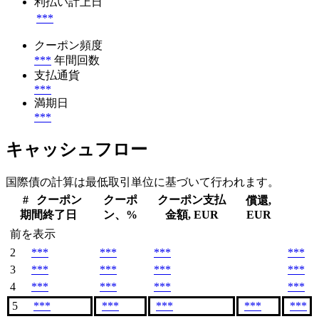
利払い計上日
***
クーポン頻度
***
年間回数
支払通貨
***
満期日
***
キャッシュフロー
国際債の計算は最低取引単位に基づいて行われます。
#
クーポン
クーポ
クーポン支払
償還,
期間終了日
ン、%
金額, EUR
EUR
前を表示
2
***
***
***
***
3
***
***
***
***
4
***
***
***
***
5
***
***
***
***
***