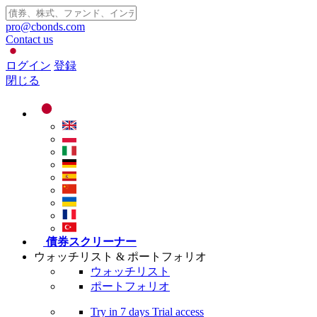
pro@cbonds.com
Contact us
ログイン
登録
閉じる
債券スクリーナー
ウォッチリスト & ポートフォリオ
ウォッチリスト
ポートフォリオ
Try in
7 days
Trial access