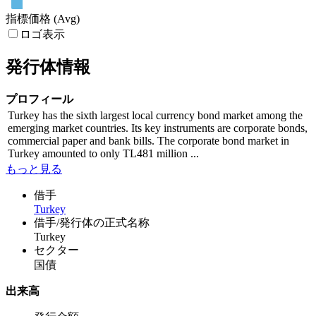
指標価格 (Avg)
ロゴ表示
発行体情報
プロフィール
Turkey has the sixth largest local currency bond market among the
emerging market countries. Its key instruments are corporate bonds,
commercial paper and bank bills. The corporate bond market in
Turkey amounted to only TL481 million ...
もっと見る
借手
Turkey
借手/発行体の正式名称
Turkey
セクター
国債
出来高