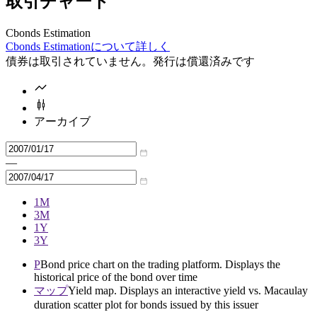
取引チャート
Cbonds Estimation
Cbonds Estimationについて詳しく
債券は取引されていません。発行は償還済みです
アーカイブ
—
1M
3M
1Y
3Y
P
Bond price chart on the trading platform. Displays the
historical price of the bond over time
マップ
Yield map. Displays an interactive yield vs. Macaulay
duration scatter plot for bonds issued by this issuer