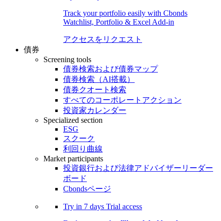
Track your portfolio easily with Cbonds
Watchlist, Portfolio & Excel Add-in
アクセスをリクエスト
債券
Screening tools
債券検索および債券マップ
債券検索（AI搭載）
債券クオート検索
すべてのコーポレートアクション
投資家カレンダー
Specialized section
ESG
スクーク
利回り曲線
Market participants
投資銀行および法律アドバイザーリーダー
ボード
Cbondsページ
Try in
7 days
Trial access