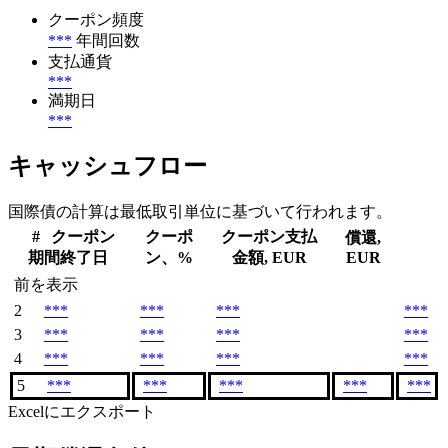
クーポン頻度
***
年間回数
支払通貨
***
満期日
***
キャッシュフロー
国際債の計算は最低取引単位に基づいて行われます。
#
クーポン
クーポ
クーポン支払
償還,
期間終了日
ン、%
金額, EUR
EUR
前を表示
2
***
***
***
***
3
***
***
***
***
4
***
***
***
***
5
***
***
***
***
***
Excelにエクスポート