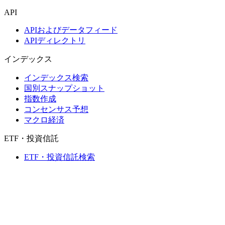
API
APIおよびデータフィード
APIディレクトリ
インデックス
インデックス検索
国別スナップショット
指数作成
コンセンサス予想
マクロ経済
ETF・投資信託
ETF・投資信託検索
ニュースおよびリサーチ
市場ニュース
リサーチハブ
Cbondsリサーチ