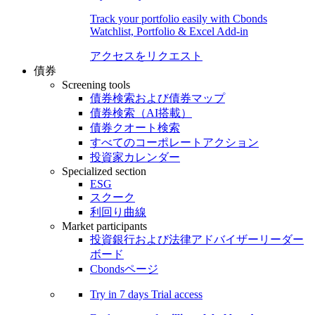
Track your portfolio easily with Cbonds
Watchlist, Portfolio & Excel Add-in
アクセスをリクエスト
債券
Screening tools
債券検索および債券マップ
債券検索（AI搭載）
債券クオート検索
すべてのコーポレートアクション
投資家カレンダー
Specialized section
ESG
スクーク
利回り曲線
Market participants
投資銀行および法律アドバイザーリーダー
ボード
Cbondsページ
Try in
7 days
Trial access