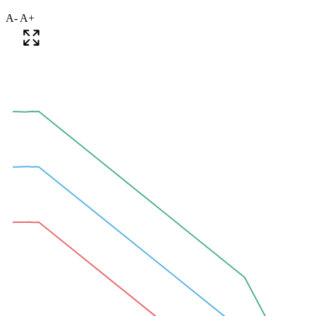
A-
A+