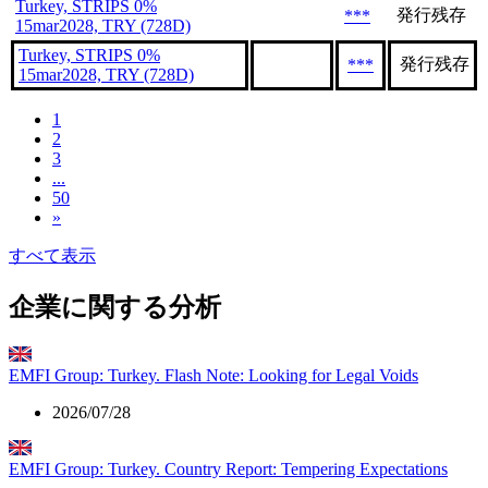
Turkey, STRIPS 0%
発行残存
***
15mar2028, TRY (728D)
Turkey, STRIPS 0%
発行残存
***
15mar2028, TRY (728D)
1
2
3
...
50
»
すべて表示
企業に関する分析
EMFI Group: Turkey. Flash Note: Looking for Legal Voids
2026/07/28
EMFI Group: Turkey. Country Report: Tempering Expectations