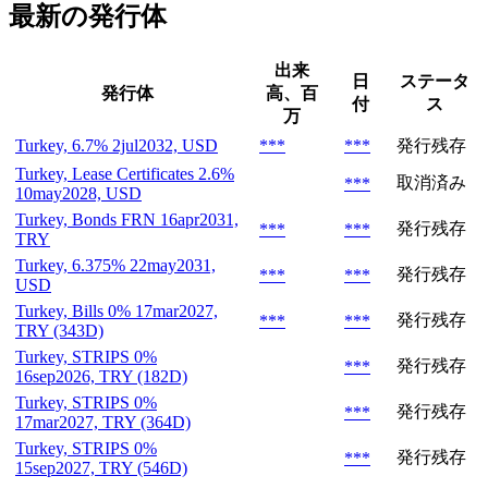
最新の発行体
出来
日
ステータ
発行体
高、百
付
ス
万
Turkey, 6.7% 2jul2032, USD
***
***
発行残存
Turkey, Lease Certificates 2.6%
取消済み
***
10may2028, USD
Turkey, Bonds FRN 16apr2031,
発行残存
***
***
TRY
Turkey, 6.375% 22may2031,
発行残存
***
***
USD
Turkey, Bills 0% 17mar2027,
発行残存
***
***
TRY (343D)
Turkey, STRIPS 0%
発行残存
***
16sep2026, TRY (182D)
Turkey, STRIPS 0%
発行残存
***
17mar2027, TRY (364D)
Turkey, STRIPS 0%
発行残存
***
15sep2027, TRY (546D)