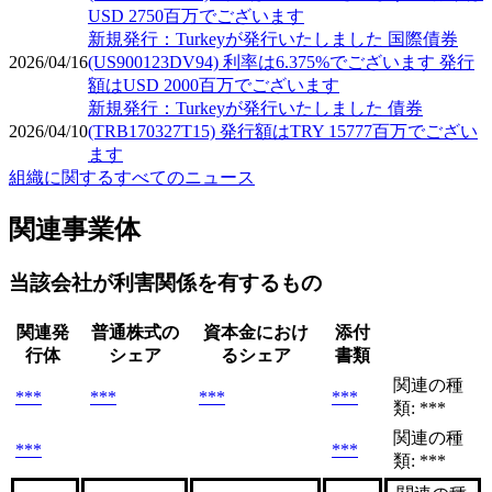
USD 2750百万でございます
新規発行：Turkeyが発行いたしました 国際債券
2026/04/16
(US900123DV94) 利率は6.375%でございます 発行
額はUSD 2000百万でございます
新規発行：Turkeyが発行いたしました 債券
2026/04/10
(TRB170327T15) 発行額はTRY 15777百万でござい
ます
組織に関するすべてのニュース
関連事業体
当該会社が利害関係を有するもの
関連発
普通株式の
資本金におけ
添付
行体
シェア
るシェア
書類
関連の種
***
***
***
***
類: ***
関連の種
***
***
類: ***