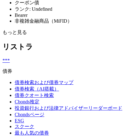
クーポン債
ランク: Undefined
Bearer
非複雑金融商品（MiFID）
もっと見る
リストラ
***
債券
債券検索および債券マップ
債券検索（AI搭載）
債券クオート検索
Cbonds推定
投資銀行および法律アドバイザーリーダーボード
Cbondsページ
ESG
スクーク
最も人気の債券