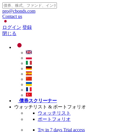
pro@cbonds.com
Contact us
ログイン
登録
閉じる
債券スクリーナー
ウォッチリスト & ポートフォリオ
ウォッチリスト
ポートフォリオ
Try in
7 days
Trial access