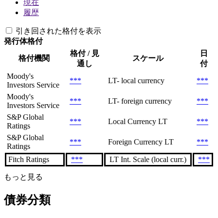
現在
履歴
引き回された格付を表示
発行体格付
格付 / 見
日
格付機関
スケール
通し
付
Moody's
***
LT- local currency
***
Investors Service
Moody's
***
LT- foreign currency
***
Investors Service
S&P Global
***
Local Currency LT
***
Ratings
S&P Global
***
Foreign Currency LT
***
Ratings
Fitch Ratings
***
LT Int. Scale (local curr.)
***
もっと見る
債券分類