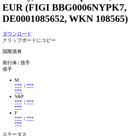
EUR (FIGI BBG0006NYPK7,
DE0001085652, WKN 108565)
ダウンロード
クリップボードにコピー
国際債券
発行体
| 借手
借手
M
***
|
***
***
S&P
***
|
***
***
F
***
|
***
***
ステータス