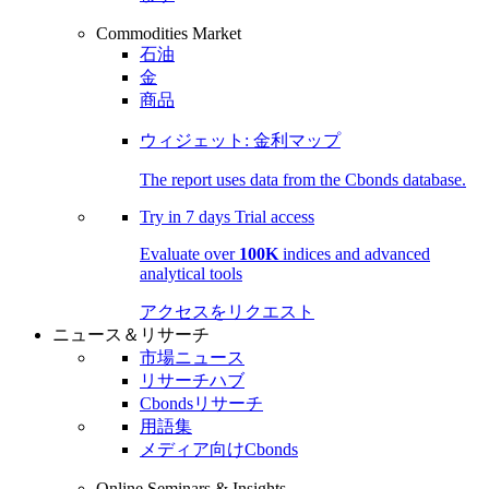
Commodities Market
石油
金
商品
ウィジェット: 金利マップ
The report uses data from the Cbonds database.
Try in
7 days
Trial access
Evaluate over
100K
indices and advanced
analytical tools
アクセスをリクエスト
ニュース＆リサーチ
市場ニュース
リサーチハブ
Cbondsリサーチ
用語集
メディア向けCbonds
Online Seminars & Insights