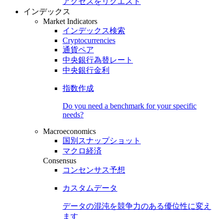
アクセスをリクエスト
インデックス
Market Indicators
インデックス検索
Cryptocurrencies
通貨ペア
中央銀行為替レート
中央銀行金利
指数作成
Do you need a benchmark for your specific
needs?
Macroeconomics
国別スナップショット
マクロ経済
Consensus
コンセンサス予想
カスタムデータ
データの混沌を競争力のある
優位性
に変え
ます