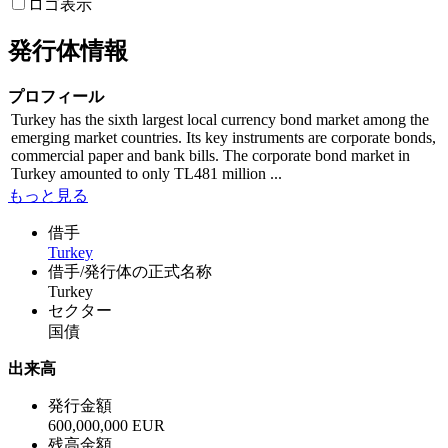
ロゴ表示
発行体情報
プロフィール
Turkey has the sixth largest local currency bond market among the
emerging market countries. Its key instruments are corporate bonds,
commercial paper and bank bills. The corporate bond market in
Turkey amounted to only TL481 million ...
もっと見る
借手
Turkey
借手/発行体の正式名称
Turkey
セクター
国債
出来高
発行金額
600,000,000 EUR
残高金額