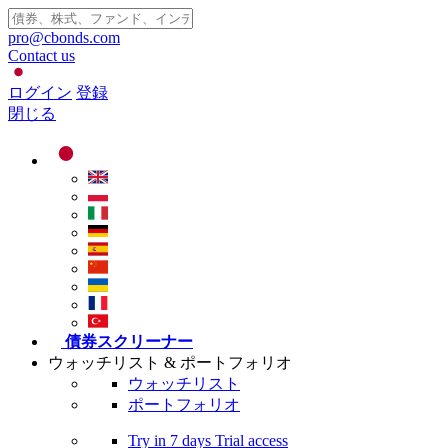
pro@cbonds.com
Contact us
ログイン
登録
閉じる
債券スクリーナー
ウォッチリスト & ポートフォリオ
ウォッチリスト
ポートフォリオ
Try in
7 days
Trial access