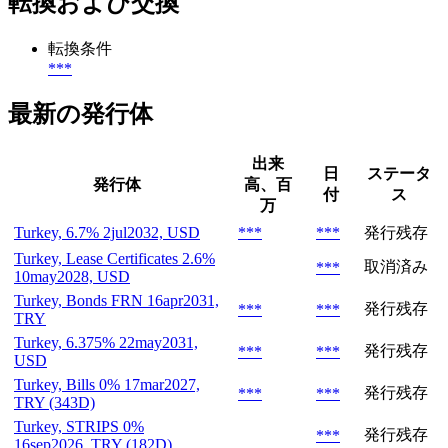
転換および交換
転換条件
***
最新の発行体
出来
日
ステータ
発行体
高、百
付
ス
万
Turkey, 6.7% 2jul2032, USD
***
***
発行残存
Turkey, Lease Certificates 2.6%
取消済み
***
10may2028, USD
Turkey, Bonds FRN 16apr2031,
発行残存
***
***
TRY
Turkey, 6.375% 22may2031,
発行残存
***
***
USD
Turkey, Bills 0% 17mar2027,
発行残存
***
***
TRY (343D)
Turkey, STRIPS 0%
発行残存
***
16sep2026, TRY (182D)