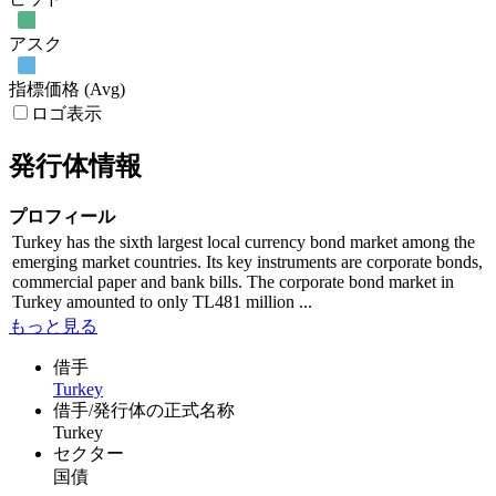
アスク
指標価格 (Avg)
ロゴ表示
発行体情報
プロフィール
Turkey has the sixth largest local currency bond market among the
emerging market countries. Its key instruments are corporate bonds,
commercial paper and bank bills. The corporate bond market in
Turkey amounted to only TL481 million ...
もっと見る
借手
Turkey
借手/発行体の正式名称
Turkey
セクター
国債