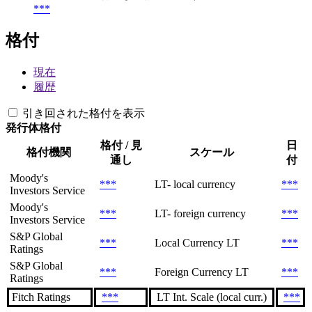
***
格付
現在
履歴
引き回された格付を表示
発行体格付
格付 / 見
日
格付機関
スケール
通し
付
Moody's
***
LT- local currency
***
Investors Service
Moody's
***
LT- foreign currency
***
Investors Service
S&P Global
***
Local Currency LT
***
Ratings
S&P Global
***
Foreign Currency LT
***
Ratings
Fitch Ratings
***
LT Int. Scale (local curr.)
***