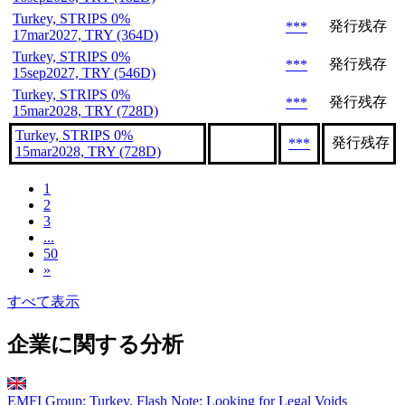
Turkey, STRIPS 0%
発行残存
***
17mar2027, TRY (364D)
Turkey, STRIPS 0%
発行残存
***
15sep2027, TRY (546D)
Turkey, STRIPS 0%
発行残存
***
15mar2028, TRY (728D)
Turkey, STRIPS 0%
発行残存
***
15mar2028, TRY (728D)
1
2
3
...
50
»
すべて表示
企業に関する分析
EMFI Group: Turkey. Flash Note: Looking for Legal Voids