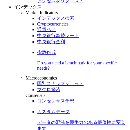
アクセスをリクエスト
インデックス
Market Indicators
インデックス検索
Cryptocurrencies
通貨ペア
中央銀行為替レート
中央銀行金利
指数作成
Do you need a benchmark for your specific
needs?
Macroeconomics
国別スナップショット
マクロ経済
Consensus
コンセンサス予想
カスタムデータ
データの混沌を競争力のある
優位性
に変え
ます