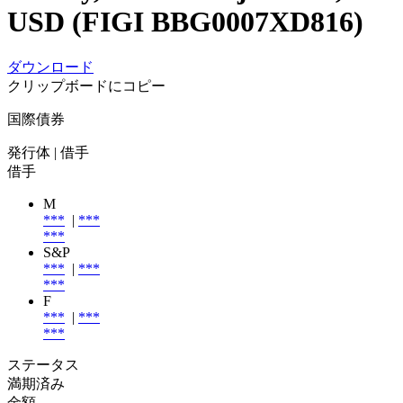
USD (FIGI BBG0007XD816)
ダウンロード
クリップボードにコピー
国際債券
発行体
| 借手
借手
M
***
|
***
***
S&P
***
|
***
***
F
***
|
***
***
ステータス
満期済み
金額