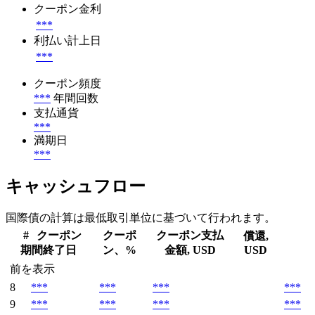
クーポン金利
***
利払い計上日
***
クーポン頻度
***
年間回数
支払通貨
***
満期日
***
キャッシュフロー
国際債の計算は最低取引単位に基づいて行われます。
#
クーポン
クーポ
クーポン支払
償還,
期間終了日
ン、%
金額, USD
USD
前を表示
8
***
***
***
***
9
***
***
***
***