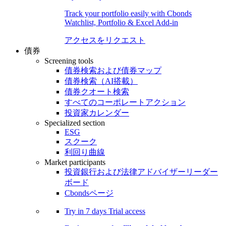
Track your portfolio easily with Cbonds
Watchlist, Portfolio & Excel Add-in
アクセスをリクエスト
債券
Screening tools
債券検索および債券マップ
債券検索（AI搭載）
債券クオート検索
すべてのコーポレートアクション
投資家カレンダー
Specialized section
ESG
スクーク
利回り曲線
Market participants
投資銀行および法律アドバイザーリーダー
ボード
Cbondsページ
Try in
7 days
Trial access