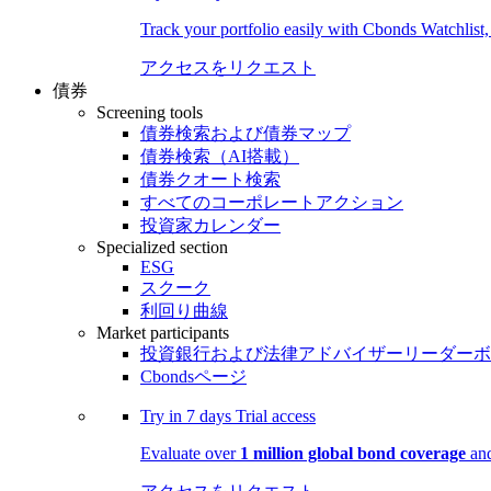
Track your portfolio easily with Cbonds Watchlist
アクセスをリクエスト
債券
Screening tools
債券検索および債券マップ
債券検索（AI搭載）
債券クオート検索
すべてのコーポレートアクション
投資家カレンダー
Specialized section
ESG
スクーク
利回り曲線
Market participants
投資銀行および法律アドバイザーリーダーボ
Cbondsページ
Try in
7 days
Trial access
Evaluate over
1 million global bond coverage
and