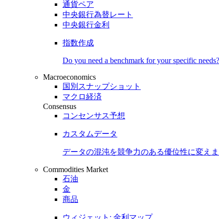
通貨ペア
中央銀行為替レート
中央銀行金利
指数作成
Do you need a benchmark for your specific needs
Macroeconomics
国別スナップショット
マクロ経済
Consensus
コンセンサス予想
カスタムデータ
データの混沌を競争力のある
優位性
に変えま
Commodities Market
石油
金
商品
ウィジェット: 金利マップ