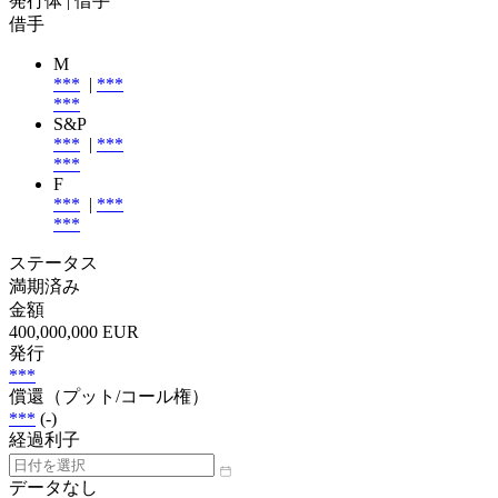
発行体
| 借手
借手
M
***
|
***
***
S&P
***
|
***
***
F
***
|
***
***
ステータス
満期済み
金額
400,000,000 EUR
発行
***
償還（プット/コール権）
***
(-)
経過利子
データなし