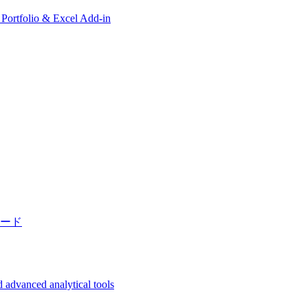
, Portfolio & Excel Add-in
ード
 advanced analytical tools