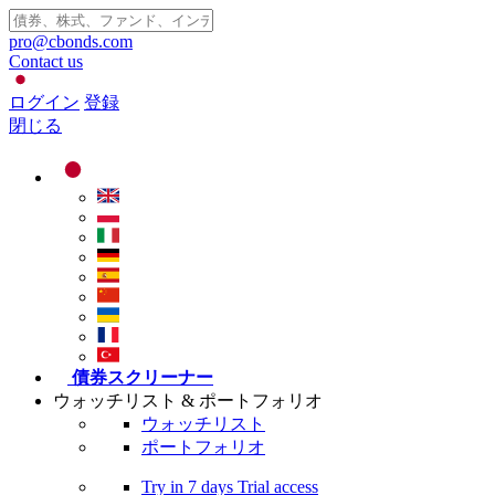
pro@cbonds.com
Contact us
ログイン
登録
閉じる
債券スクリーナー
ウォッチリスト & ポートフォリオ
ウォッチリスト
ポートフォリオ
Try in
7 days
Trial access