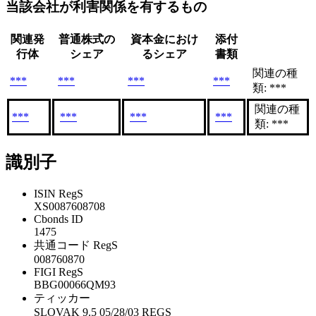
当該会社が利害関係を有するもの
関連発
普通株式の
資本金におけ
添付
行体
シェア
るシェア
書類
関連の種
***
***
***
***
類: ***
関連の種
***
***
***
***
類: ***
識別子
ISIN RegS
XS0087608708
Cbonds ID
1475
共通コード RegS
008760870
FIGI RegS
BBG00066QM93
ティッカー
SLOVAK 9.5 05/28/03 REGS