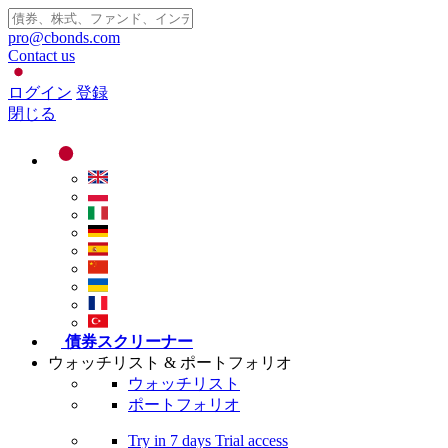
pro@cbonds.com
Contact us
ログイン
登録
閉じる
債券スクリーナー
ウォッチリスト & ポートフォリオ
ウォッチリスト
ポートフォリオ
Try in
7 days
Trial access