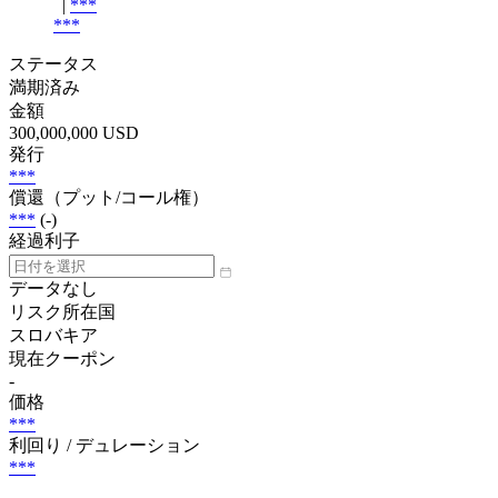
|
***
***
ステータス
満期済み
金額
300,000,000 USD
発行
***
償還（プット/コール権）
***
(-)
経過利子
データなし
リスク所在国
スロバキア
現在クーポン
-
価格
***
利回り / デュレーション
***