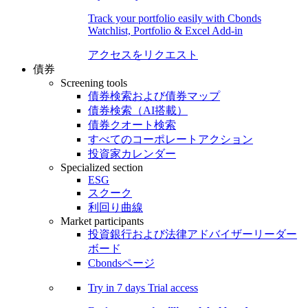
Track your portfolio easily with Cbonds
Watchlist, Portfolio & Excel Add-in
アクセスをリクエスト
債券
Screening tools
債券検索および債券マップ
債券検索（AI搭載）
債券クオート検索
すべてのコーポレートアクション
投資家カレンダー
Specialized section
ESG
スクーク
利回り曲線
Market participants
投資銀行および法律アドバイザーリーダー
ボード
Cbondsページ
Try in
7 days
Trial access