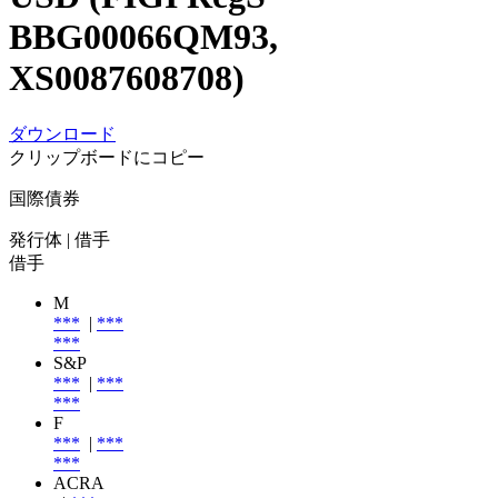
BBG00066QM93,
XS0087608708)
ダウンロード
クリップボードにコピー
国際債券
発行体
| 借手
借手
M
***
|
***
***
S&P
***
|
***
***
F
***
|
***
***
ACRA