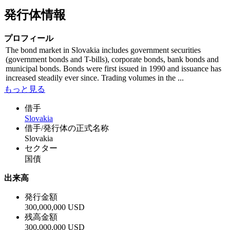
発行体情報
プロフィール
The bond market in Slovakia includes government securities
(government bonds and T-bills), corporate bonds, bank bonds and
municipal bonds. Bonds were first issued in 1990 and issuance has
increased steadily ever since. Trading volumes in the ...
もっと見る
借手
Slovakia
借手/発行体の正式名称
Slovakia
セクター
国債
出来高
発行金額
300,000,000 USD
残高金額
300,000,000 USD