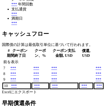
***
年間回数
支払通貨
***
満期日
***
キャッシュフロー
国際債の計算は最低取引単位に基づいて行われます。
#
クーポン
クーポ
クーポン支払
償還,
期間終了日
ン、%
金額, USD
USD
前を表示
7
***
***
***
***
8
***
***
***
***
9
***
***
***
***
10
***
***
***
***
***
Excelにエクスポート
早期償還条件