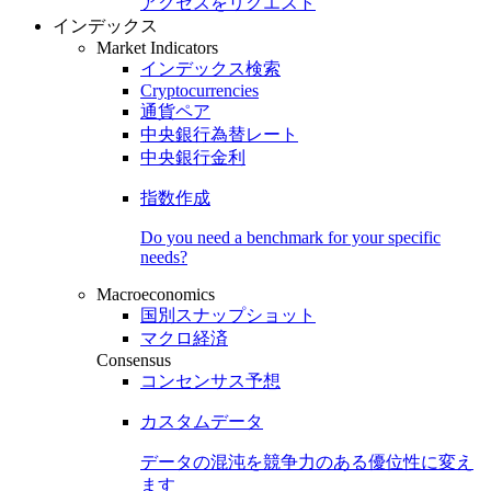
アクセスをリクエスト
インデックス
Market Indicators
インデックス検索
Cryptocurrencies
通貨ペア
中央銀行為替レート
中央銀行金利
指数作成
Do you need a benchmark for your specific
needs?
Macroeconomics
国別スナップショット
マクロ経済
Consensus
コンセンサス予想
カスタムデータ
データの混沌を競争力のある
優位性
に変え
ます