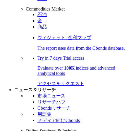
Commodities Market
石油
金
商品
ウィジェット: 金利マップ
The report uses data from the Cbonds database.
Try in
7 days
Trial access
Evaluate over
100K
indices and advanced
analytical tools
アクセスをリクエスト
ニュース＆リサーチ
市場ニュース
リサーチハブ
Cbondsリサーチ
用語集
メディア向けCbonds
Online Seminars & Insights