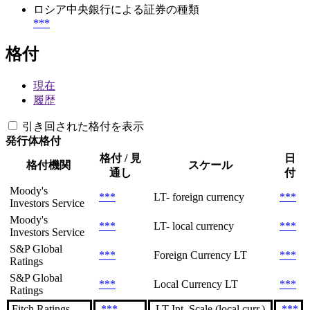
ロシア中央銀行による証券の種類
***
格付
現在
履歴
引き回された格付を表示
発行体格付
格付 / 見
日
格付機関
スケール
通し
付
Moody's
***
LT- foreign currency
***
Investors Service
Moody's
***
LT- local currency
***
Investors Service
S&P Global
***
Foreign Currency LT
***
Ratings
S&P Global
***
Local Currency LT
***
Ratings
Fitch Ratings
***
LT Int. Scale (local curr.)
***