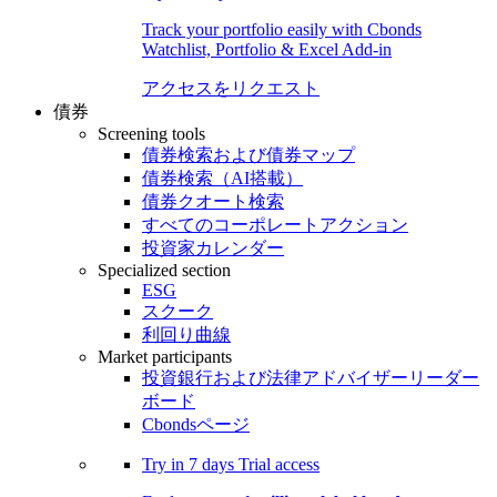
Track your portfolio easily with Cbonds
Watchlist, Portfolio & Excel Add-in
アクセスをリクエスト
債券
Screening tools
債券検索および債券マップ
債券検索（AI搭載）
債券クオート検索
すべてのコーポレートアクション
投資家カレンダー
Specialized section
ESG
スクーク
利回り曲線
Market participants
投資銀行および法律アドバイザーリーダー
ボード
Cbondsページ
Try in
7 days
Trial access