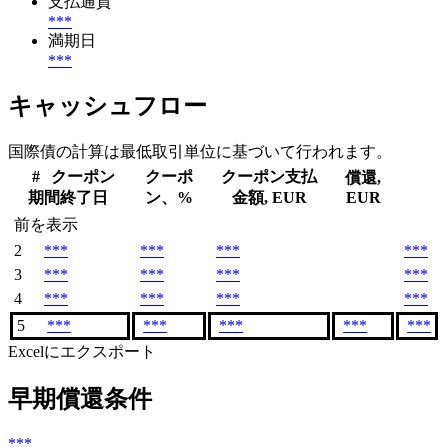
支払通貨
***
満期日
***
キャッシュフロー
国際債の計算は最低取引単位に基づいて行われます。
#
クーポン
クーポ
クーポン支払
償還,
期間終了日
ン、%
金額, EUR
EUR
前を表示
2
***
***
***
***
3
***
***
***
***
4
***
***
***
***
5
***
***
***
***
***
Excelにエクスポート
早期償還条件
***