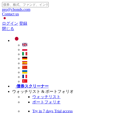
pro@cbonds.com
Contact us
ログイン
登録
閉じる
債券スクリーナー
ウォッチリスト & ポートフォリオ
ウォッチリスト
ポートフォリオ
Try in
7 days
Trial access