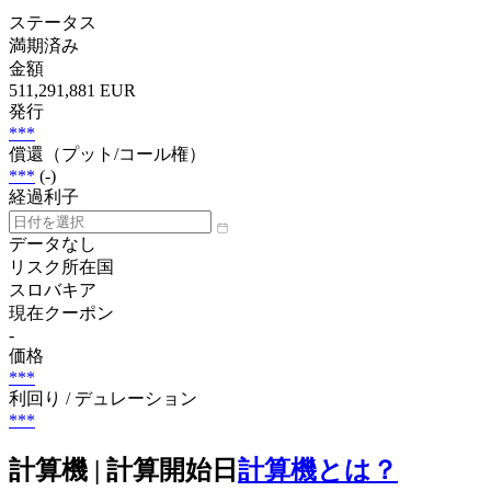
ステータス
満期済み
金額
511,291,881 EUR
発行
***
償還（プット/コール権）
***
(-)
経過利子
データなし
リスク所在国
スロバキア
現在クーポン
-
価格
***
利回り / デュレーション
***
計算機 | 計算開始日
計算機とは？