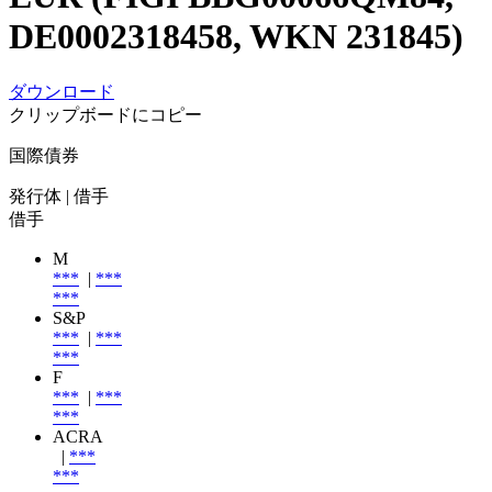
DE0002318458, WKN 231845)
ダウンロード
クリップボードにコピー
国際債券
発行体
| 借手
借手
M
***
|
***
***
S&P
***
|
***
***
F
***
|
***
***
ACRA
|
***
***