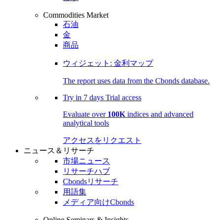
Commodities Market
石油
金
商品
ウィジェット: 金利マップ
The report uses data from the Cbonds database.
Try in
7 days
Trial access
Evaluate over
100K
indices and advanced
analytical tools
アクセスをリクエスト
ニュース＆リサーチ
市場ニュース
リサーチハブ
Cbondsリサーチ
用語集
メディア向けCbonds
Online Seminars & Insights