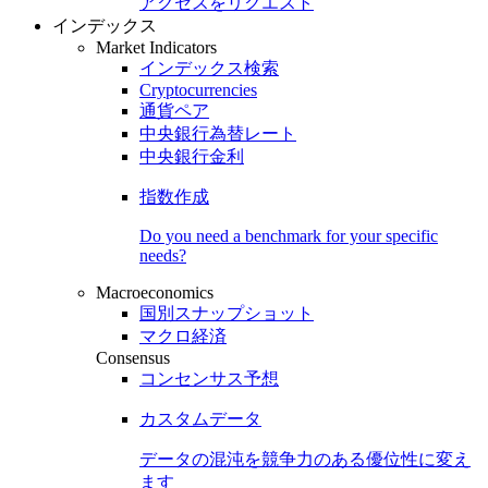
アクセスをリクエスト
インデックス
Market Indicators
インデックス検索
Cryptocurrencies
通貨ペア
中央銀行為替レート
中央銀行金利
指数作成
Do you need a benchmark for your specific
needs?
Macroeconomics
国別スナップショット
マクロ経済
Consensus
コンセンサス予想
カスタムデータ
データの混沌を競争力のある
優位性
に変え
ます