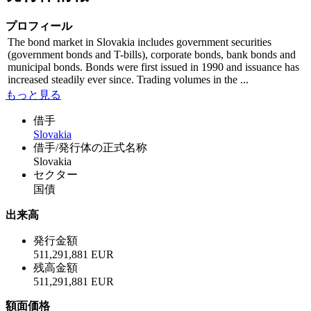
プロフィール
The bond market in Slovakia includes government securities
(government bonds and T-bills), corporate bonds, bank bonds and
municipal bonds. Bonds were first issued in 1990 and issuance has
increased steadily ever since. Trading volumes in the ...
もっと見る
借手
Slovakia
借手/発行体の正式名称
Slovakia
セクター
国債
出来高
発行金額
511,291,881 EUR
残高金額
511,291,881 EUR
額面価格