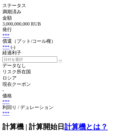
ステータス
満期済み
金額
3,000,000,000 RUB
発行
***
償還（プット/コール権）
***
(-)
経過利子
データなし
リスク所在国
ロシア
現在クーポン
-
価格
***
利回り / デュレーション
***
計算機 | 計算開始日
計算機とは？