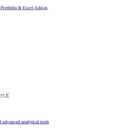
, Portfolio & Excel Add-in
ード
 advanced analytical tools