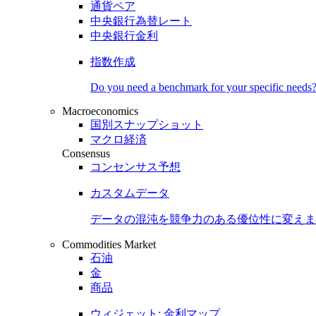
通貨ペア
中央銀行為替レート
中央銀行金利
指数作成
Do you need a benchmark for your specific needs
Macroeconomics
国別スナップショット
マクロ経済
Consensus
コンセンサス予想
カスタムデータ
データの混沌を競争力のある
優位性
に変えま
Commodities Market
石油
金
商品
ウィジェット: 金利マップ