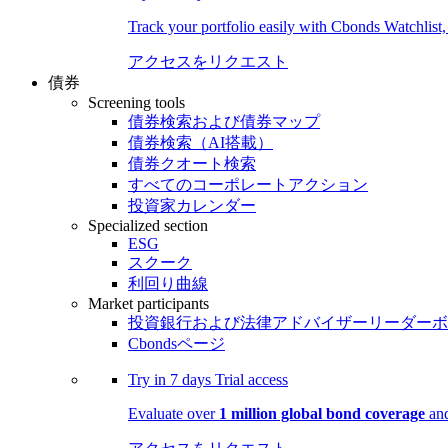
Track your portfolio easily with Cbonds Watchlist
アクセスをリクエスト
債券
Screening tools
債券検索および債券マップ
債券検索（AI搭載）
債券クオート検索
すべてのコーポレートアクション
投資家カレンダー
Specialized section
ESG
スクーク
利回り曲線
Market participants
投資銀行および法律アドバイザーリーダーボ
Cbondsページ
Try in
7 days
Trial access
Evaluate over
1 million global bond coverage
and