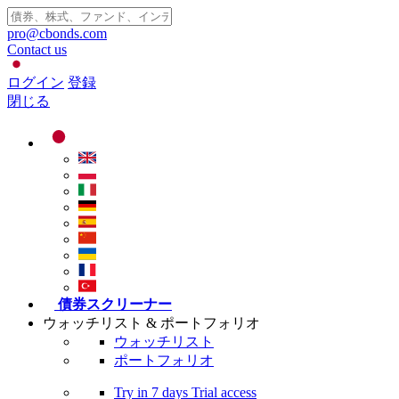
pro@cbonds.com
Contact us
ログイン
登録
閉じる
債券スクリーナー
ウォッチリスト & ポートフォリオ
ウォッチリスト
ポートフォリオ
Try in
7 days
Trial access