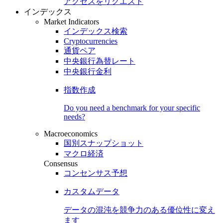
アクセスをリクエスト
インデックス
Market Indicators
インデックス検索
Cryptocurrencies
通貨ペア
中央銀行為替レート
中央銀行金利
指数作成
Do you need a benchmark for your specific
needs?
Macroeconomics
国別スナップショット
マクロ経済
Consensus
コンセンサス予想
カスタムデータ
データの混沌を競争力のある
優位性
に変え
ます