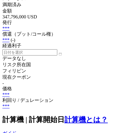
満期済み
金額
347,796,000 USD
発行
***
償還（プット/コール権）
***
(-)
経過利子
データなし
リスク所在国
フィリピン
現在クーポン
-
価格
***
利回り / デュレーション
***
計算機 | 計算開始日
計算機とは？