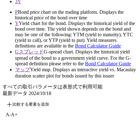
3Y
P
Bond price chart on the trading platform. Displays the
historical price of the bond over time
Y
Yield chart for the bond. Displays the historical yield of the
bond over time. The yield shown depends on the bond and
may be one of the following: YTM (yield to maturity), YTC
(yield to call), or YTP (yield to put). Yield measures
definitions are available in the
Bond Calculator Guide
Gスプレッド
G-spread chart. Displays the historical yield
spread of the bond to a government yield curve. For the G-
spread definition please refer to the
Bond Calculator Guide
マップ
Yield map. Displays an interactive yield vs. Macaulay
duration scatter plot for bonds issued by this issuer
すべての取引パラメータは表形式で利用可能
最新データ
2024/10/18
比較する要素を追加