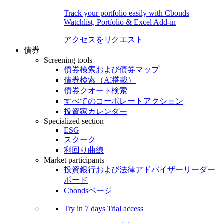
Track your portfolio easily with Cbonds
Watchlist, Portfolio & Excel Add-in
アクセスをリクエスト
債券
Screening tools
債券検索および債券マップ
債券検索（AI搭載）
債券クオート検索
すべてのコーポレートアクション
投資家カレンダー
Specialized section
ESG
スクーク
利回り曲線
Market participants
投資銀行および法律アドバイザーリーダー
ボード
Cbondsページ
Try in
7 days
Trial access