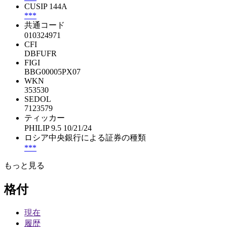
CUSIP 144A
***
共通コード
010324971
CFI
DBFUFR
FIGI
BBG00005PX07
WKN
353530
SEDOL
7123579
ティッカー
PHILIP 9.5 10/21/24
ロシア中央銀行による証券の種類
***
もっと見る
格付
現在
履歴