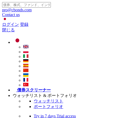
pro@cbonds.com
Contact us
ログイン
登録
閉じる
債券スクリーナー
ウォッチリスト & ポートフォリオ
ウォッチリスト
ポートフォリオ
Try in
7 days
Trial access