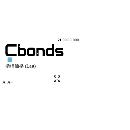
A-
A+