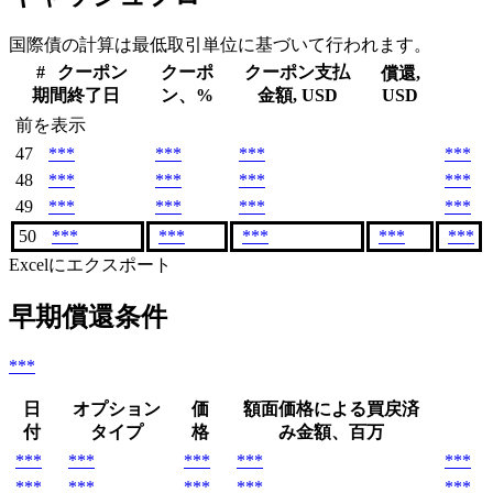
国際債の計算は最低取引単位に基づいて行われます。
#
クーポン
クーポ
クーポン支払
償還,
期間終了日
ン、%
金額, USD
USD
前を表示
47
***
***
***
***
48
***
***
***
***
49
***
***
***
***
50
***
***
***
***
***
Excelにエクスポート
早期償還条件
***
日
オプション
価
額面価格による買戻済
付
タイプ
格
み金額、百万
***
***
***
***
***
***
***
***
***
***