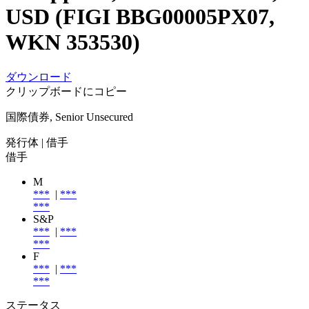
USD (FIGI BBG00005PX07,
WKN 353530)
ダウンロード
クリップボードにコピー
国際債券, Senior Unsecured
発行体
| 借手
借手
M
***
|
***
***
S&P
***
|
***
***
F
***
|
***
***
ステータス