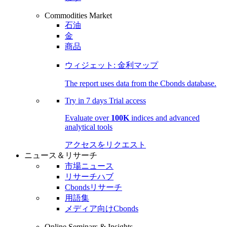
Commodities Market
石油
金
商品
ウィジェット: 金利マップ
The report uses data from the Cbonds database.
Try in
7 days
Trial access
Evaluate over
100K
indices and advanced
analytical tools
アクセスをリクエスト
ニュース＆リサーチ
市場ニュース
リサーチハブ
Cbondsリサーチ
用語集
メディア向けCbonds
Online Seminars & Insights