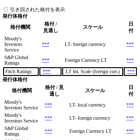
引き回された格付を表示
発行体格付
格付 /
日
格付機関
スケール
見通し
付
Moody's
Investors
***
LT- foreign currency
***
Service
S&P Global
***
Foreign Currency LT
***
Ratings
Fitch Ratings
***
LT Int. Scale (foreign curr.)
***
発行体格付
格付 / 見
日
格付機関
スケール
通し
付
Moody's
***
LT- local currency
***
Investors Service
Moody's
***
LT- foreign currency
***
Investors Service
S&P Global
***
Foreign Currency LT
***
Ratings