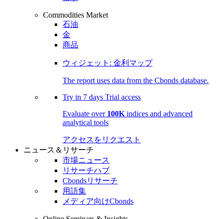
Commodities Market
石油
金
商品
ウィジェット: 金利マップ
The report uses data from the Cbonds database.
Try in
7 days
Trial access
Evaluate over
100K
indices and advanced
analytical tools
アクセスをリクエスト
ニュース＆リサーチ
市場ニュース
リサーチハブ
Cbondsリサーチ
用語集
メディア向けCbonds
Online Seminars & Insights