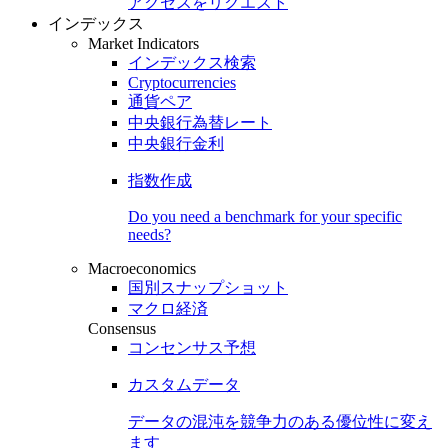
アクセスをリクエスト
インデックス
Market Indicators
インデックス検索
Cryptocurrencies
通貨ペア
中央銀行為替レート
中央銀行金利
指数作成
Do you need a benchmark for your specific
needs?
Macroeconomics
国別スナップショット
マクロ経済
Consensus
コンセンサス予想
カスタムデータ
データの混沌を競争力のある
優位性
に変え
ます