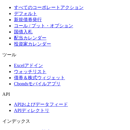
すべてのコーポレートアクション
デフォルト
新規債券発行
コール / プット・オプション
国債入札
配当カレンダー
投資家カレンダー
ツール
Excelアドイン
ウォッチリスト
債券＆株式ウィジェット
Cbondsモバイルアプリ
API
APIおよびデータフィード
APIディレクトリ
インデックス