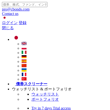
pro@cbonds.com
Contact us
ログイン
登録
閉じる
債券スクリーナー
ウォッチリスト & ポートフォリオ
ウォッチリスト
ポートフォリオ
Try in
7 days
Trial access