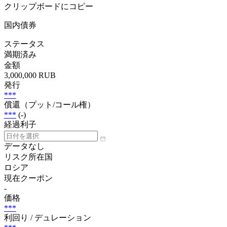
クリップボードにコピー
国内債券
ステータス
満期済み
金額
3,000,000 RUB
発行
***
償還（プット/コール権）
***
(-)
経過利子
データなし
リスク所在国
ロシア
現在クーポン
-
価格
***
利回り / デュレーション