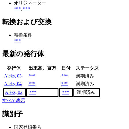
オリジネーター
***
,
***
転換および交換
転換条件
***
最新の発行体
発行体
出来高、百万
日付
ステータス
Aleks, 03
***
***
満期済み
Aleks, 04
***
***
満期済み
Aleks, 02
***
***
満期済み
すべて表示
識別子
国家登録番号