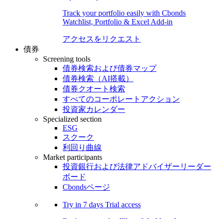
Track your portfolio easily with Cbonds
Watchlist, Portfolio & Excel Add-in
アクセスをリクエスト
債券
Screening tools
債券検索および債券マップ
債券検索（AI搭載）
債券クオート検索
すべてのコーポレートアクション
投資家カレンダー
Specialized section
ESG
スクーク
利回り曲線
Market participants
投資銀行および法律アドバイザーリーダー
ボード
Cbondsページ
Try in
7 days
Trial access