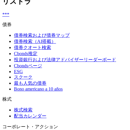
リストラ
***
債券
債券検索および債券マップ
債券検索（AI搭載）
債券クオート検索
Cbonds推定
投資銀行および法律アドバイザーリーダーボード
Cbondsページ
ESG
スクーク
最も人気の債券
Bono americano a 10 años
株式
株式検索
配当カレンダー
コーポレート・アクション