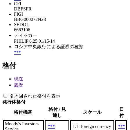
CFI
DBFSFR
FIGI
BBG000072N28
SEDOL
6663106
ティッカー
PHILIP 8.25 01/15/14
ロシア中央銀行による証券の種類
***
格付
現在
履歴
引き回された格付を表示
発行体格付
格付 / 見
日
格付機関
スケール
通し
付
Moody's Investors
***
LT- foreign currency
***
Service