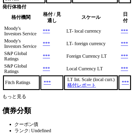
発行体格付
格付 / 見
日
格付機関
スケール
通し
付
Moody's
***
LT- local currency
***
Investors Service
Moody's
***
LT- foreign currency
***
Investors Service
S&P Global
***
Foreign Currency LT
***
Ratings
S&P Global
***
Local Currency LT
***
Ratings
LT Int. Scale (local curr.)
Fitch Ratings
***
***
格付レポート
もっと見る
債券分類
クーポン債
ランク: Undefined