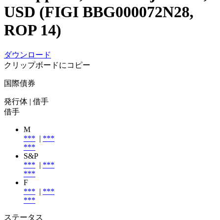
USD (FIGI BBG000072N28,
ROP 14)
ダウンロード
クリップボードにコピー
国際債券
発行体
| 借手
借手
M
***
|
***
***
S&P
***
|
***
***
F
***
|
***
***
ステータス