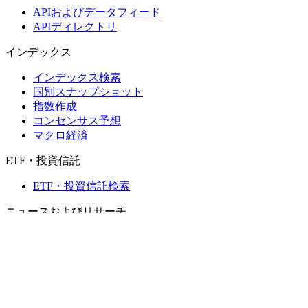
APIおよびデータフィード
APIディレクトリ
インデックス
インデックス検索
国別スナップショット
指数作成
コンセンサス予想
マクロ経済
ETF・投資信託
ETF・投資信託検索
ニュースおよびリサーチ
市場ニュース
リサーチハブ
Cbondsリサーチ
メディア向けCbonds
用語集