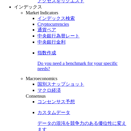
アクセスをリクエスト
インデックス
Market Indicators
インデックス検索
Cryptocurrencies
通貨ペア
中央銀行為替レート
中央銀行金利
指数作成
Do you need a benchmark for your specific
needs?
Macroeconomics
国別スナップショット
マクロ経済
Consensus
コンセンサス予想
カスタムデータ
データの混沌を競争力のある
優位性
に変え
ます