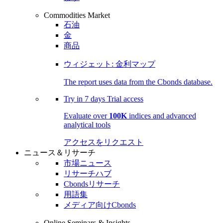
Commodities Market
石油
金
商品
ウィジェット: 金利マップ
The report uses data from the Cbonds database.
Try in
7 days
Trial access
Evaluate over
100K
indices and advanced
analytical tools
アクセスをリクエスト
ニュース＆リサーチ
市場ニュース
リサーチハブ
Cbondsリサーチ
用語集
メディア向けCbonds
Online Seminars & Insights