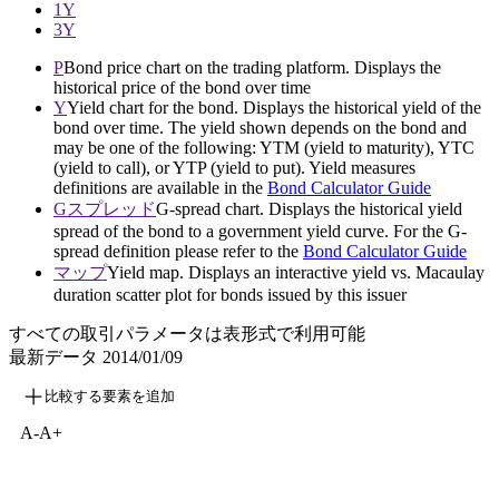
1Y
3Y
P
Bond price chart on the trading platform. Displays the
historical price of the bond over time
Y
Yield chart for the bond. Displays the historical yield of the
bond over time. The yield shown depends on the bond and
may be one of the following: YTM (yield to maturity), YTC
(yield to call), or YTP (yield to put). Yield measures
definitions are available in the
Bond Calculator Guide
Gスプレッド
G-spread chart. Displays the historical yield
spread of the bond to a government yield curve. For the G-
spread definition please refer to the
Bond Calculator Guide
マップ
Yield map. Displays an interactive yield vs. Macaulay
duration scatter plot for bonds issued by this issuer
すべての取引パラメータは表形式で利用可能
最新データ
2014/01/09
比較する要素を追加