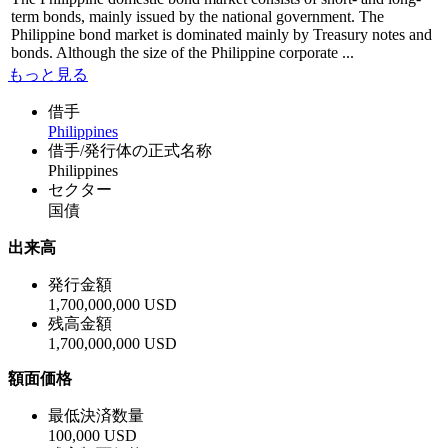
term bonds, mainly issued by the national government. The
Philippine bond market is dominated mainly by Treasury notes and
bonds. Although the size of the Philippine corporate ...
もっと見る
借手
Philippines
借手/発行体の正式名称
Philippines
セクター
国債
出来高
発行金額
1,700,000,000 USD
残高金額
1,700,000,000 USD
額面価格
最低決済数量
100,000 USD