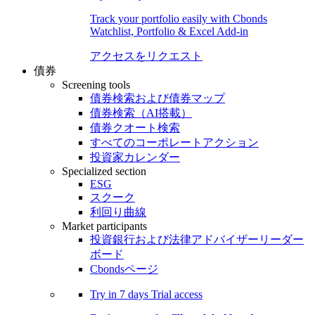
Track your portfolio easily with Cbonds
Watchlist, Portfolio & Excel Add-in
アクセスをリクエスト
債券
Screening tools
債券検索および債券マップ
債券検索（AI搭載）
債券クオート検索
すべてのコーポレートアクション
投資家カレンダー
Specialized section
ESG
スクーク
利回り曲線
Market participants
投資銀行および法律アドバイザーリーダー
ボード
Cbondsページ
Try in
7 days
Trial access