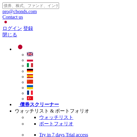
pro@cbonds.com
Contact us
ログイン
登録
閉じる
債券スクリーナー
ウォッチリスト & ポートフォリオ
ウォッチリスト
ポートフォリオ
Try in
7 days
Trial access