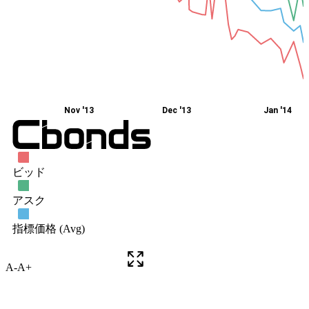
A-
A+