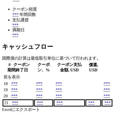
クーポン頻度
***
年間回数
支払通貨
***
満期日
***
キャッシュフロー
国際債の計算は最低取引単位に基づいて行われます。
#
クーポン
クーポ
クーポン支払
償還,
期間終了日
ン、%
金額, USD
USD
前を表示
18
***
***
***
***
19
***
***
***
***
20
***
***
***
***
21
***
***
***
***
***
Excelにエクスポート