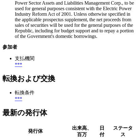
Power Sector Assets and Liabilities Management Corp., to be
used for general purposes consistent with the Electric Power
Industry Reform Act of 2001. Unless otherwise specified in
the applicable prospectus supplement, the net proceeds from
sales of securities will be used for the general purposes of the
Republic, including for budget support and to repay a portion
of the Government's domestic borrowings.
参加者
支払機関
***
転換および交換
転換条件
***
最新の発行体
出来高、
日
ステータ
発行体
百万
付
ス