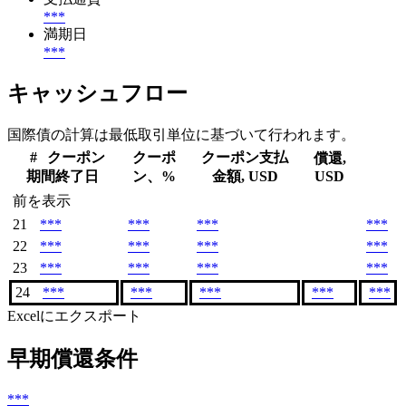
***
満期日
***
キャッシュフロー
国際債の計算は最低取引単位に基づいて行われます。
#
クーポン
クーポ
クーポン支払
償還,
期間終了日
ン、%
金額, USD
USD
前を表示
21
***
***
***
***
22
***
***
***
***
23
***
***
***
***
24
***
***
***
***
***
Excelにエクスポート
早期償還条件
***