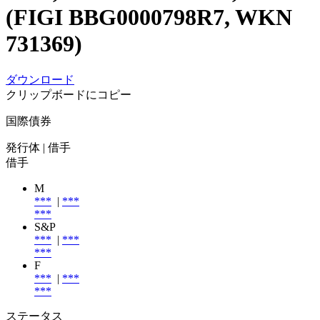
(FIGI BBG0000798R7, WKN
731369)
ダウンロード
クリップボードにコピー
国際債券
発行体
| 借手
借手
M
***
|
***
***
S&P
***
|
***
***
F
***
|
***
***
ステータス