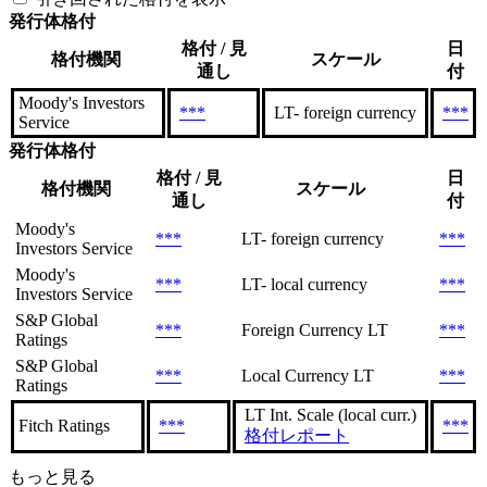
発行体格付
格付 / 見
日
格付機関
スケール
通し
付
Moody's Investors
***
LT- foreign currency
***
Service
発行体格付
格付 / 見
日
格付機関
スケール
通し
付
Moody's
***
LT- foreign currency
***
Investors Service
Moody's
***
LT- local currency
***
Investors Service
S&P Global
***
Foreign Currency LT
***
Ratings
S&P Global
***
Local Currency LT
***
Ratings
LT Int. Scale (local curr.)
Fitch Ratings
***
***
格付レポート
もっと見る