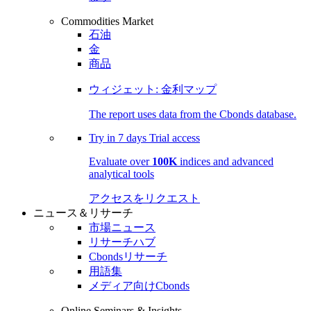
Commodities Market
石油
金
商品
ウィジェット: 金利マップ
The report uses data from the Cbonds database.
Try in
7 days
Trial access
Evaluate over
100K
indices and advanced
analytical tools
アクセスをリクエスト
ニュース＆リサーチ
市場ニュース
リサーチハブ
Cbondsリサーチ
用語集
メディア向けCbonds
Online Seminars & Insights