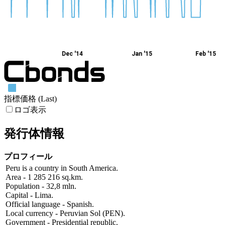
Dec '14
Jan '15
Feb '15
指標価格 (Last)
ロゴ表示
発行体情報
プロフィール
Peru is a country in South America.
Area - 1 285 216 sq.km.
Population - 32,8 mln.
Capital - Lima.
Official language - Spanish.
Local currency - Peruvian Sol (PEN).
Government - Presidential republic.