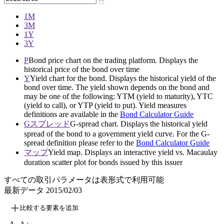
1M
3M
1Y
3Y
P
Bond price chart on the trading platform. Displays the
historical price of the bond over time
Y
Yield chart for the bond. Displays the historical yield of the
bond over time. The yield shown depends on the bond and
may be one of the following: YTM (yield to maturity), YTC
(yield to call), or YTP (yield to put). Yield measures
definitions are available in the
Bond Calculator Guide
Gスプレッド
G-spread chart. Displays the historical yield
spread of the bond to a government yield curve. For the G-
spread definition please refer to the
Bond Calculator Guide
マップ
Yield map. Displays an interactive yield vs. Macaulay
duration scatter plot for bonds issued by this issuer
すべての取引パラメータは表形式で利用可能
最新データ
2015/02/03
比較する要素を追加