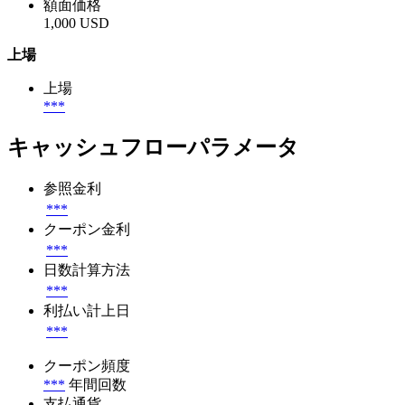
額面価格
1,000 USD
上場
上場
***
キャッシュフローパラメータ
参照金利
***
クーポン金利
***
日数計算方法
***
利払い計上日
***
クーポン頻度
***
年間回数
支払通貨