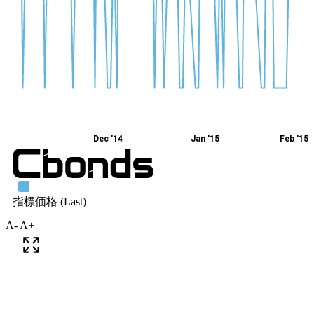
A-
A+