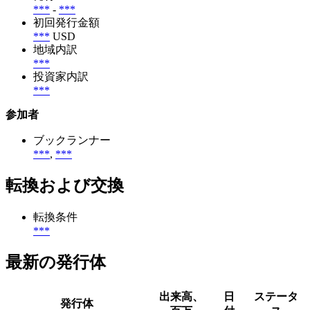
***
-
***
初回発行金額
***
USD
地域内訳
***
投資家内訳
***
参加者
ブックランナー
***
,
***
転換および交換
転換条件
***
最新の発行体
出来高、
日
ステータ
発行体