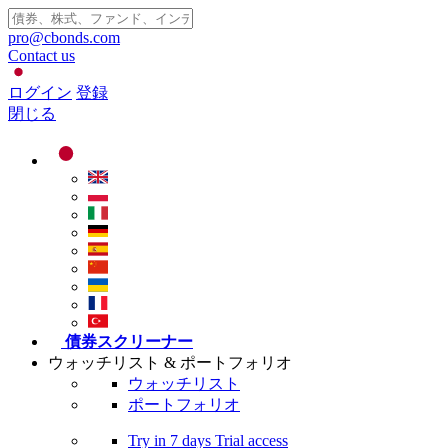
pro@cbonds.com
Contact us
ログイン
登録
閉じる
債券スクリーナー
ウォッチリスト & ポートフォリオ
ウォッチリスト
ポートフォリオ
Try in
7 days
Trial access