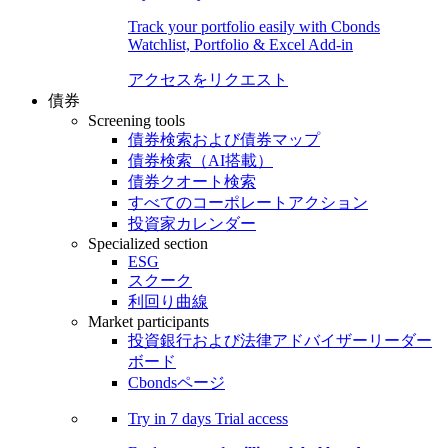
Track your portfolio easily with Cbonds
Watchlist, Portfolio & Excel Add-in
アクセスをリクエスト
債券
Screening tools
債券検索および債券マップ
債券検索（AI搭載）
債券クオート検索
すべてのコーポレートアクション
投資家カレンダー
Specialized section
ESG
スクーク
利回り曲線
Market participants
投資銀行および法律アドバイザーリーダー
ボード
Cbondsページ
Try in
7 days
Trial access