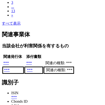
3
...
13
»
すべて表示
関連事業体
当該会社が利害関係を有するもの
関連発行体
添付書類
***
***
関連の種類: ***
***
***
関連の種類: ***
識別子
ISIN
***
Cbonds ID