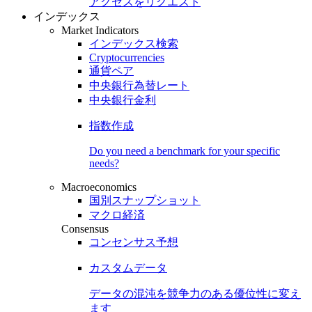
アクセスをリクエスト
インデックス
Market Indicators
インデックス検索
Cryptocurrencies
通貨ペア
中央銀行為替レート
中央銀行金利
指数作成
Do you need a benchmark for your specific
needs?
Macroeconomics
国別スナップショット
マクロ経済
Consensus
コンセンサス予想
カスタムデータ
データの混沌を競争力のある
優位性
に変え
ます