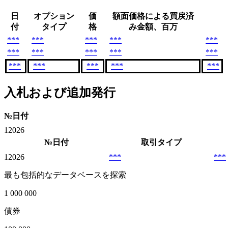
日
オプション
価
額面価格による買戻済
付
タイプ
格
み金額、百万
***
***
***
***
***
***
***
***
***
***
***
***
***
***
***
入札および追加発行
№
日付
1
2026
№
日付
取引タイプ
1
2026
***
***
最も包括的なデータベースを探索
1 000 000
債券