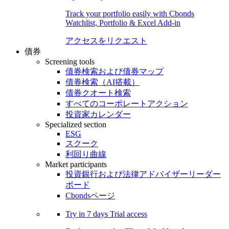
Track your portfolio easily with Cbonds
Watchlist, Portfolio & Excel Add-in
アクセスをリクエスト
債券
Screening tools
債券検索および債券マップ
債券検索（AI搭載）
債券クオート検索
すべてのコーポレートアクション
投資家カレンダー
Specialized section
ESG
スクーク
利回り曲線
Market participants
投資銀行および法律アドバイザーリーダー
ボード
Cbondsページ
Try in
7 days
Trial access