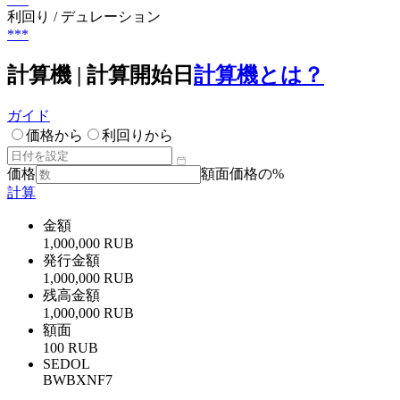
利回り / デュレーション
***
計算機 | 計算開始日
計算機とは？
ガイド
価格から
利回りから
価格
額面価格の%
計算
金額
1,000,000 RUB
発行金額
1,000,000 RUB
残高金額
1,000,000 RUB
額面
100 RUB
SEDOL
BWBXNF7