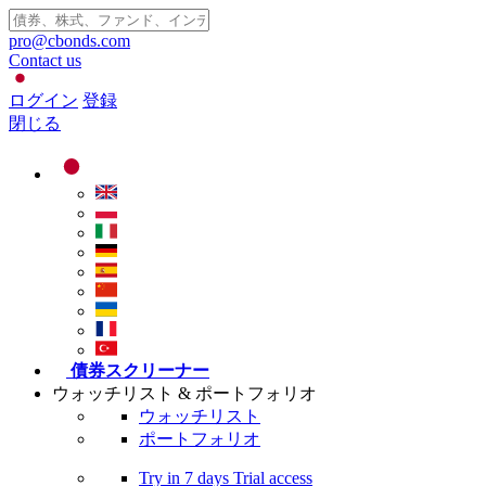
pro@cbonds.com
Contact us
ログイン
登録
閉じる
債券スクリーナー
ウォッチリスト & ポートフォリオ
ウォッチリスト
ポートフォリオ
Try in
7 days
Trial access