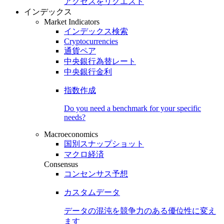
アクセスをリクエスト
インデックス
Market Indicators
インデックス検索
Cryptocurrencies
通貨ペア
中央銀行為替レート
中央銀行金利
指数作成
Do you need a benchmark for your specific
needs?
Macroeconomics
国別スナップショット
マクロ経済
Consensus
コンセンサス予想
カスタムデータ
データの混沌を競争力のある
優位性
に変え
ます