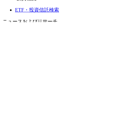
ETF・投資信託検索
ニュースおよびリサーチ
市場ニュース
リサーチハブ
Cbondsリサーチ
メディア向けCbonds
用語集
ヘルプ
会社概要
支払いの保証
CBONDS OLD
計算機
債券クオート検索