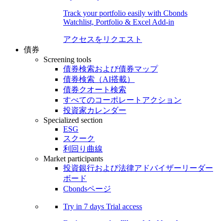
Track your portfolio easily with Cbonds
Watchlist, Portfolio & Excel Add-in
アクセスをリクエスト
債券
Screening tools
債券検索および債券マップ
債券検索（AI搭載）
債券クオート検索
すべてのコーポレートアクション
投資家カレンダー
Specialized section
ESG
スクーク
利回り曲線
Market participants
投資銀行および法律アドバイザーリーダー
ボード
Cbondsページ
Try in
7 days
Trial access