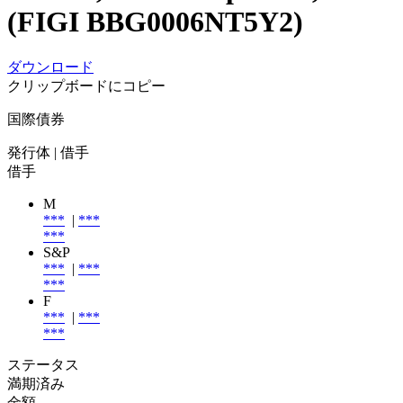
(FIGI BBG0006NT5Y2)
ダウンロード
クリップボードにコピー
国際債券
発行体
| 借手
借手
M
***
|
***
***
S&P
***
|
***
***
F
***
|
***
***
ステータス
満期済み
金額