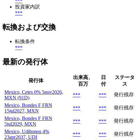
***
投資家内訳
***
転換および交換
転換条件
***
最新の発行体
出来高、
日
ステータ
発行体
百万
付
ス
Mexico, Cetes 0% 5nov2026,
発行残存
***
***
MXN (91D)
Mexico, Bondes F FRN
発行残存
***
***
15jul2027, MXN
Mexico, Bondes F FRN
発行残存
***
***
5jul2029, MXN
Mexico, Udibonos 4%
発行残存
***
***
23apr2037, UDI