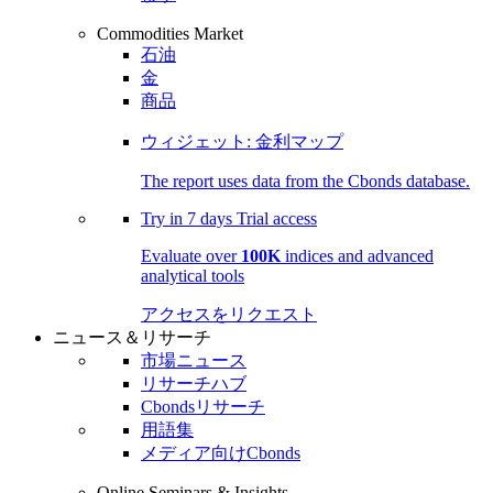
Commodities Market
石油
金
商品
ウィジェット: 金利マップ
The report uses data from the Cbonds database.
Try in
7 days
Trial access
Evaluate over
100K
indices and advanced
analytical tools
アクセスをリクエスト
ニュース＆リサーチ
市場ニュース
リサーチハブ
Cbondsリサーチ
用語集
メディア向けCbonds
Online Seminars & Insights