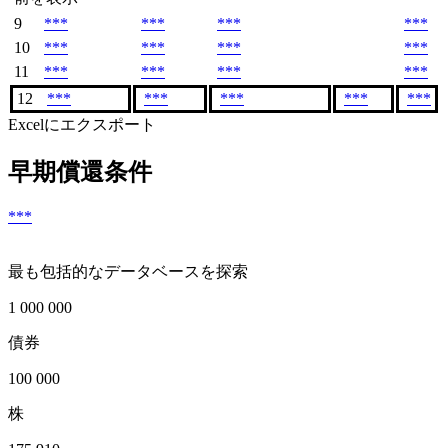
9
***
***
***
***
10
***
***
***
***
11
***
***
***
***
12
***
***
***
***
***
Excelにエクスポート
早期償還条件
***
最も包括的なデータベースを探索
1 000 000
債券
100 000
株