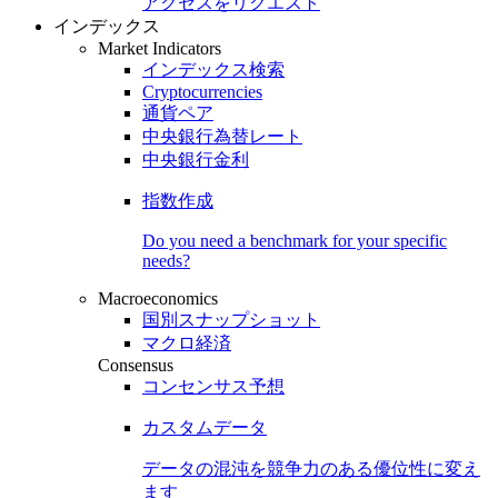
アクセスをリクエスト
インデックス
Market Indicators
インデックス検索
Cryptocurrencies
通貨ペア
中央銀行為替レート
中央銀行金利
指数作成
Do you need a benchmark for your specific
needs?
Macroeconomics
国別スナップショット
マクロ経済
Consensus
コンセンサス予想
カスタムデータ
データの混沌を競争力のある
優位性
に変え
ます