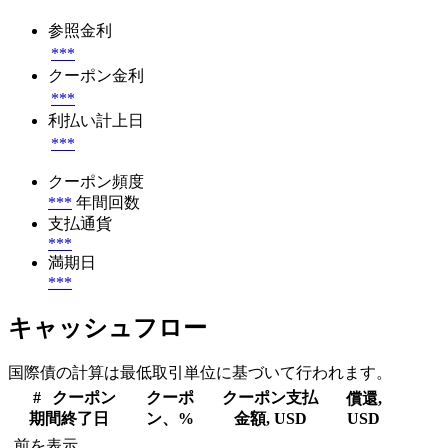
参照金利
***
クーポン金利
***
利払い計上日
***
クーポン頻度
***
年間回数
支払通貨
***
満期日
***
キャッシュフロー
国際債の計算は最低取引単位に基づいて行われます。
#
クーポン
クーポ
クーポン支払
償還,
期間終了日
ン、%
金額, USD
USD
前を表示