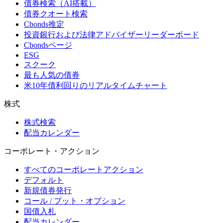
債券検索（AI搭載）
債券クオート検索
Cbonds推定
投資銀行および法律アドバイザーリーダーボード
Cbondsページ
ESG
スクーク
最も人気の債券
米10年債利回りのリアルタイムチャート
株式
株式検索
配当カレンダー
コーポレート・アクション
すべてのコーポレートアクション
デフォルト
新規債券発行
コール / プット・オプション
国債入札
配当カレンダー