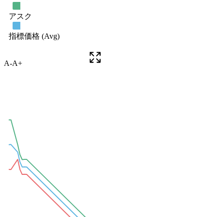
A-
A+