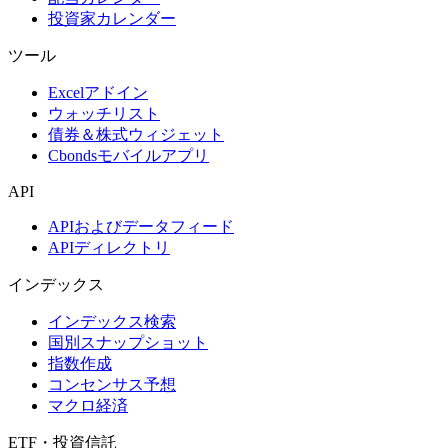
投資家カレンダー
ツール
Excelアドイン
ウォッチリスト
債券＆株式ウィジェット
Cbondsモバイルアプリ
API
APIおよびデータフィード
APIディレクトリ
インデックス
インデックス検索
国別スナップショット
指数作成
コンセンサス予想
マクロ経済
ETF・投資信託