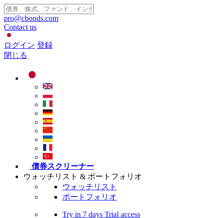
pro@cbonds.com
Contact us
ログイン
登録
閉じる
債券スクリーナー
ウォッチリスト & ポートフォリオ
ウォッチリスト
ポートフォリオ
Try in
7 days
Trial access