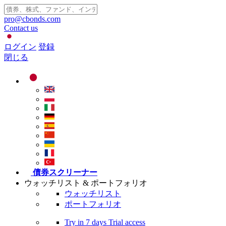
pro@cbonds.com
Contact us
ログイン
登録
閉じる
債券スクリーナー
ウォッチリスト & ポートフォリオ
ウォッチリスト
ポートフォリオ
Try in
7 days
Trial access