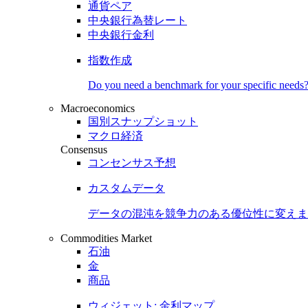
通貨ペア
中央銀行為替レート
中央銀行金利
指数作成
Do you need a benchmark for your specific needs
Macroeconomics
国別スナップショット
マクロ経済
Consensus
コンセンサス予想
カスタムデータ
データの混沌を競争力のある
優位性
に変えま
Commodities Market
石油
金
商品
ウィジェット: 金利マップ