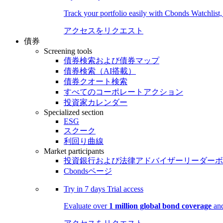
Track your portfolio easily with Cbonds Watchlist
アクセスをリクエスト
債券
Screening tools
債券検索および債券マップ
債券検索（AI搭載）
債券クオート検索
すべてのコーポレートアクション
投資家カレンダー
Specialized section
ESG
スクーク
利回り曲線
Market participants
投資銀行および法律アドバイザーリーダーボ
Cbondsページ
Try in
7 days
Trial access
Evaluate over
1 million global bond coverage
and