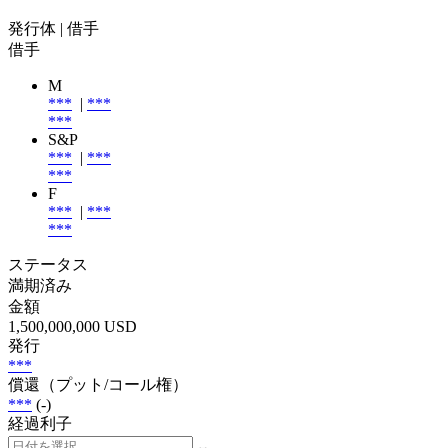
発行体
| 借手
借手
M
***
|
***
***
S&P
***
|
***
***
F
***
|
***
***
ステータス
満期済み
金額
1,500,000,000 USD
発行
***
償還（プット/コール権）
***
(-)
経過利子