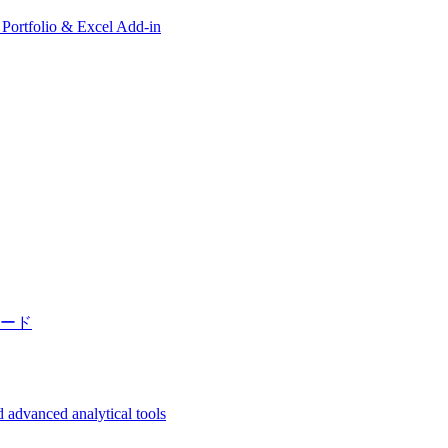
, Portfolio & Excel Add-in
ード
 advanced analytical tools