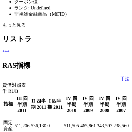
クーポン債
ランク: Undefined
非複雑金融商品（MiFID）
もっと見る
リストラ
***
RAS指標
手法
貸借対照表
千 RUB
III 四
IV 四
IV 四
IV 四
IV 四
II 四半
I 四半
指標
半期
半期
半期
半期
半期
期 2011
期 2011
2011
2010
2009
2008
2007
固定
511,206
536,130
0
511,505
465,861
343,597
238,560
資産