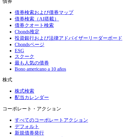
債券
債券検索および債券マップ
債券検索（AI搭載）
債券クオート検索
Cbonds推定
投資銀行および法律アドバイザーリーダーボード
Cbondsページ
ESG
スクーク
最も人気の債券
Bono americano a 10 años
株式
株式検索
配当カレンダー
コーポレート・アクション
すべてのコーポレートアクション
デフォルト
新規債券発行