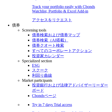
Track your portfolio easily with Cbonds
Watchlist, Portfolio & Excel Add-in
アクセスをリクエスト
債券
Screening tools
債券検索および債券マップ
債券検索（AI搭載）
債券クオート検索
すべてのコーポレートアクション
投資家カレンダー
Specialized section
ESG
スクーク
利回り曲線
Market participants
投資銀行および法律アドバイザーリーダー
ボード
Cbondsページ
Try in
7 days
Trial access