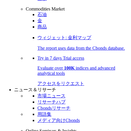
Commodities Market
石油
金
商品
ウィジェット: 金利マップ
The report uses data from the Cbonds database.
Try in
7 days
Trial access
Evaluate over
100K
indices and advanced
analytical tools
アクセスをリクエスト
ニュース＆リサーチ
市場ニュース
リサーチハブ
Cbondsリサーチ
用語集
メディア向けCbonds
Online Seminars & Insights