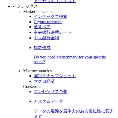
アクセスをリクエスト
インデックス
Market Indicators
インデックス検索
Cryptocurrencies
通貨ペア
中央銀行為替レート
中央銀行金利
指数作成
Do you need a benchmark for your specific
needs?
Macroeconomics
国別スナップショット
マクロ経済
Consensus
コンセンサス予想
カスタムデータ
データの混沌を競争力のある
優位性
に変え
ます