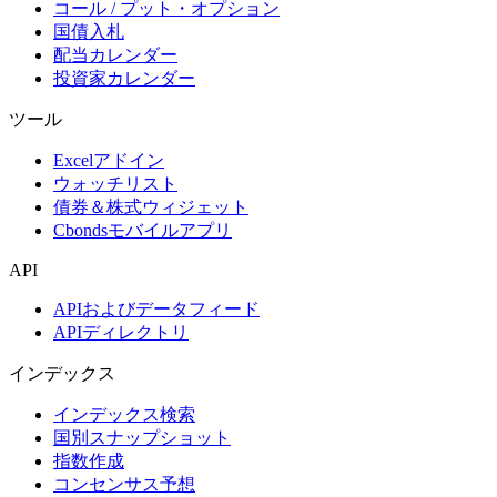
コール / プット・オプション
国債入札
配当カレンダー
投資家カレンダー
ツール
Excelアドイン
ウォッチリスト
債券＆株式ウィジェット
Cbondsモバイルアプリ
API
APIおよびデータフィード
APIディレクトリ
インデックス
インデックス検索
国別スナップショット
指数作成
コンセンサス予想