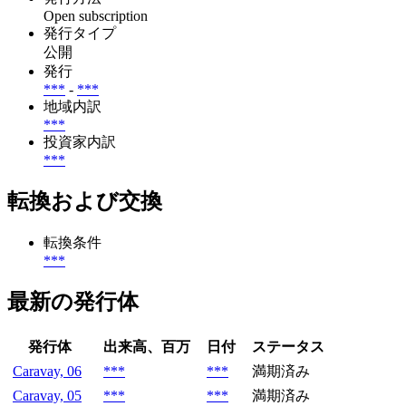
Open subscription
発行タイプ
公開
発行
***
-
***
地域内訳
***
投資家内訳
***
転換および交換
転換条件
***
最新の発行体
発行体
出来高、百万
日付
ステータス
Caravay, 06
***
***
満期済み
Caravay, 05
***
***
満期済み