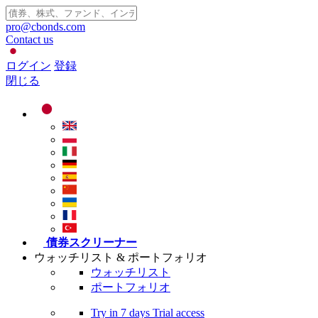
pro@cbonds.com
Contact us
ログイン
登録
閉じる
債券スクリーナー
ウォッチリスト & ポートフォリオ
ウォッチリスト
ポートフォリオ
Try in
7 days
Trial access