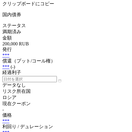
クリップボードにコピー
国内債券
ステータス
満期済み
金額
200,000 RUB
発行
***
償還（プット/コール権）
***
(-)
経過利子
データなし
リスク所在国
ロシア
現在クーポン
-
価格
***
利回り / デュレーション