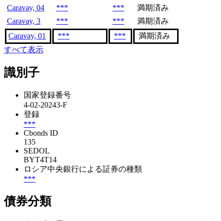
Caravay, 04
***
***
満期済み
Caravay, 3
***
***
満期済み
Caravay, 01
***
***
満期済み
すべて表示
識別子
国家登録番号
4-02-20243-F
登録
***
Cbonds ID
135
SEDOL
BYT4T14
ロシア中央銀行による証券の種類
***
債券分類