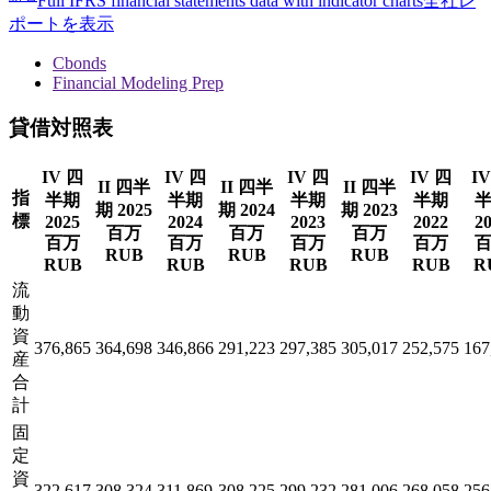
Full IFRS financial statements data with indicator charts
全社レ
ポートを表示
Cbonds
Financial Modeling Prep
貸借対照表
IV 四
IV 四
IV 四
IV 四
I
II 四半
II 四半
II 四半
指
半期
半期
半期
半期
期 2025
期 2024
期 2023
標
2025
2024
2023
2022
2
百万
百万
百万
百万
百万
百万
百万
RUB
RUB
RUB
RUB
RUB
RUB
RUB
R
流
動
資
376,865
364,698
346,866
291,223
297,385
305,017
252,575
167
産
合
計
固
定
資
322,617
308,324
311,869
308,225
299,232
281,006
268,058
256