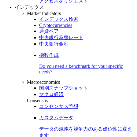
アクセスをリクエスト
インデックス
Market Indicators
インデックス検索
Cryptocurrencies
通貨ペア
中央銀行為替レート
中央銀行金利
指数作成
Do you need a benchmark for your specific
needs?
Macroeconomics
国別スナップショット
マクロ経済
Consensus
コンセンサス予想
カスタムデータ
データの混沌を競争力のある
優位性
に変え
ます