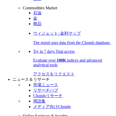
Commodities Market
石油
金
商品
ウィジェット: 金利マップ
The report uses data from the Cbonds database.
Try in
7 days
Trial access
Evaluate over
100K
indices and advanced
analytical tools
アクセスをリクエスト
ニュース＆リサーチ
市場ニュース
リサーチハブ
Cbondsリサーチ
用語集
メディア向けCbonds
Online Seminars & Insights