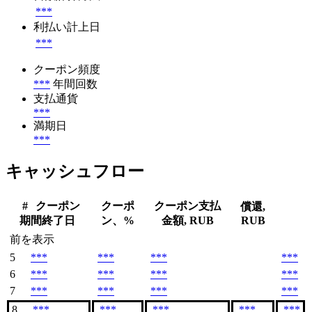
***
利払い計上日
***
クーポン頻度
***
年間回数
支払通貨
***
満期日
***
キャッシュフロー
#
クーポン
クーポ
クーポン支払
償還,
期間終了日
ン、%
金額, RUB
RUB
前を表示
5
***
***
***
***
6
***
***
***
***
7
***
***
***
***
8
***
***
***
***
***