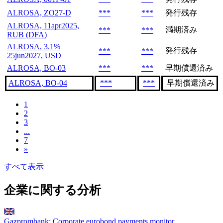
ALROSA, ZO27-D
***
***
発行残存
ALROSA, 11apr2025,
満期済み
***
***
RUB (DFA)
ALROSA, 3.1%
発行残存
***
***
25jun2027, USD
ALROSA, BO-03
***
***
早期償還済み
ALROSA, BO-04
***
***
早期償還済み
1
2
3
...
7
»
すべて表示
企業に関する分析
Gazprombank: Corporate eurobond payments monitor