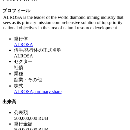
プロフィール
ALROSA is the leader of the world diamond mining industry that
sees as its primary mission comprehensive solution of top-priority
national objectives in the area of natural resource development.
発行体
ALROSA
借手/発行体の正式名称
ALROSA
セクター
社債
業種
鉱業：その他
株式
ALROSA, ordinary share
出来高
公表額
500,000,000 RUB
発行金額
500,000,000 RUB