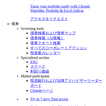
Track your portfolio easily with Cbonds
Watchlist, Portfolio & Excel Add-in
アクセスをリクエスト
債券
Screening tools
債券検索および債券マップ
債券検索（AI搭載）
債券クオート検索
すべてのコーポレートアクション
投資家カレンダー
Specialized section
ESG
スクーク
利回り曲線
Market participants
投資銀行および法律アドバイザーリーダー
ボード
Cbondsページ
Try in
7 days
Trial access