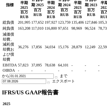
半期
半期
半期
半
指標
期 2025
期 2024
期 2023
2025
2024
2023
202
百万
百万
百万
百万
百万
百万
百
RUB
RUB
RUB
RUB
RUB
RUB
RU
総負債
201,995
177,652
197,927
123,759
135,406
127,846
105,
純負債
163,208
117,010
116,800
97,651
98,969
96,524
78,73
減価償
却費、
減耗償
36,276
17,856
34,034
15,176
28,879
12,249
22,59
却費お
よび償
却費
EBITDA
57,823
37,095
78,638
64,101
-
-
-
OIBDA
-
-
-
-
-
-
-
から
まで
エクスポート
IFRS/US GAAP報告書
2025