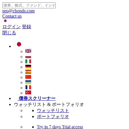
pro@cbonds.com
Contact us
ログイン
登録
閉じる
債券スクリーナー
ウォッチリスト & ポートフォリオ
ウォッチリスト
ポートフォリオ
Try in
7 days
Trial access