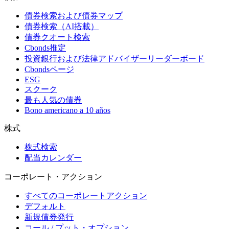
債券検索および債券マップ
債券検索（AI搭載）
債券クオート検索
Cbonds推定
投資銀行および法律アドバイザーリーダーボード
Cbondsページ
ESG
スクーク
最も人気の債券
Bono americano a 10 años
株式
株式検索
配当カレンダー
コーポレート・アクション
すべてのコーポレートアクション
デフォルト
新規債券発行
コール / プット・オプション