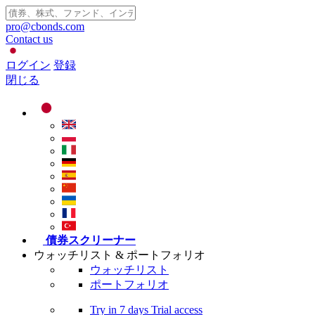
pro@cbonds.com
Contact us
ログイン
登録
閉じる
債券スクリーナー
ウォッチリスト & ポートフォリオ
ウォッチリスト
ポートフォリオ
Try in
7 days
Trial access