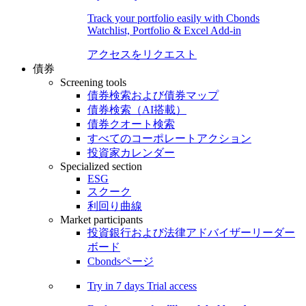
Track your portfolio easily with Cbonds
Watchlist, Portfolio & Excel Add-in
アクセスをリクエスト
債券
Screening tools
債券検索および債券マップ
債券検索（AI搭載）
債券クオート検索
すべてのコーポレートアクション
投資家カレンダー
Specialized section
ESG
スクーク
利回り曲線
Market participants
投資銀行および法律アドバイザーリーダー
ボード
Cbondsページ
Try in
7 days
Trial access