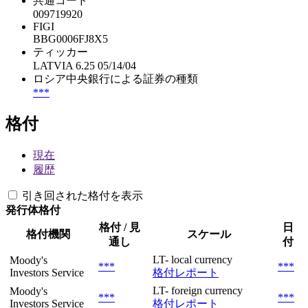
共通コード
009719920
FIGI
BBG0006FJ8X5
ティッカー
LATVIA 6.25 05/14/04
ロシア中央銀行による証券の種類
***
格付
現在
履歴
引き回された格付を表示
発行体格付
格付 / 見
日
格付機関
スケール
通し
付
LT- local currency
Moody's
***
***
Investors Service
格付レポート
LT- foreign currency
Moody's
***
***
Investors Service
格付レポート