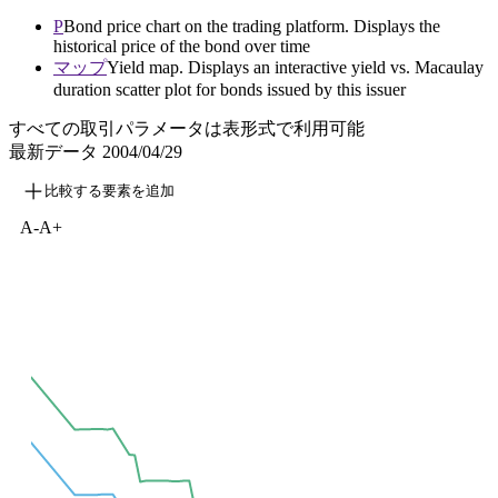
P
Bond price chart on the trading platform. Displays the
historical price of the bond over time
マップ
Yield map. Displays an interactive yield vs. Macaulay
duration scatter plot for bonds issued by this issuer
すべての取引パラメータは表形式で利用可能
最新データ
2004/04/29
比較する要素を追加