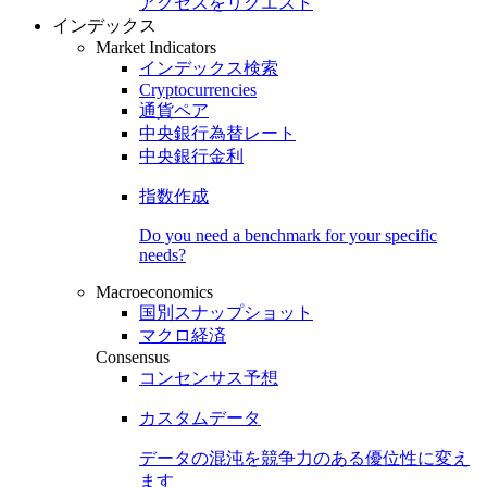
アクセスをリクエスト
インデックス
Market Indicators
インデックス検索
Cryptocurrencies
通貨ペア
中央銀行為替レート
中央銀行金利
指数作成
Do you need a benchmark for your specific
needs?
Macroeconomics
国別スナップショット
マクロ経済
Consensus
コンセンサス予想
カスタムデータ
データの混沌を競争力のある
優位性
に変え
ます