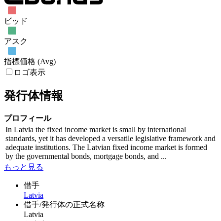
ビッド
アスク
指標価格 (Avg)
ロゴ表示
発行体情報
プロフィール
In Latvia the fixed income market is small by international
standards, yet it has developed a versatile legislative framework and
adequate institutions. The Latvian fixed income market is formed
by the governmental bonds, mortgage bonds, and ...
もっと見る
借手
Latvia
借手/発行体の正式名称
Latvia