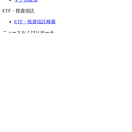
ETF・投資信託
ETF・投資信託検索
ニュースおよびリサーチ
市場ニュース
リサーチハブ
Cbondsリサーチ
メディア向けCbonds
用語集
ヘルプ
会社概要
支払いの保証
CBONDS OLD
計算機
債券クオート検索