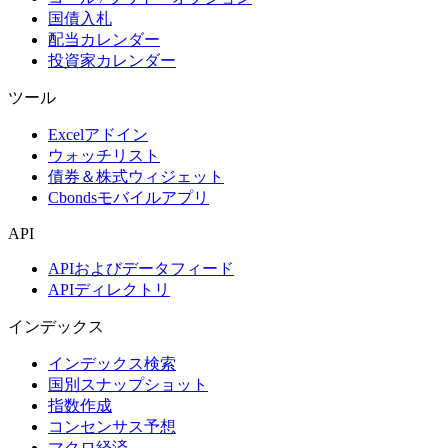
国債入札
配当カレンダー
投資家カレンダー
ツール
Excelアドイン
ウォッチリスト
債券＆株式ウィジェット
Cbondsモバイルアプリ
API
APIおよびデータフィード
APIディレクトリ
インデックス
インデックス検索
国別スナップショット
指数作成
コンセンサス予想
マクロ経済