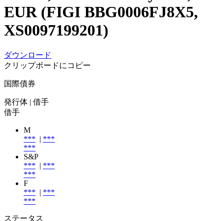
EUR (FIGI BBG0006FJ8X5,
XS0097199201)
ダウンロード
クリップボードにコピー
国際債券
発行体
| 借手
借手
M
***
|
***
***
S&P
***
|
***
***
F
***
|
***
***
ステータス