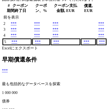
#
クーポン
クーポ
クーポン支払
償還,
期間終了日
ン、%
金額, EUR
EUR
前を表示
2
***
***
***
***
3
***
***
***
***
4
***
***
***
***
5
***
***
***
***
***
Excelにエクスポート
早期償還条件
***
最も包括的なデータベースを探索
1 000 000
債券