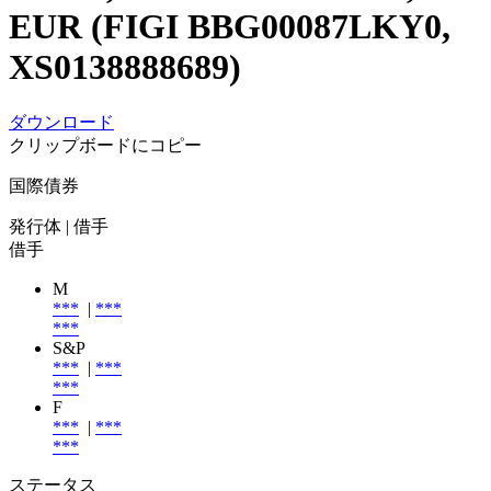
EUR (FIGI BBG00087LKY0,
XS0138888689)
ダウンロード
クリップボードにコピー
国際債券
発行体
| 借手
借手
M
***
|
***
***
S&P
***
|
***
***
F
***
|
***
***
ステータス