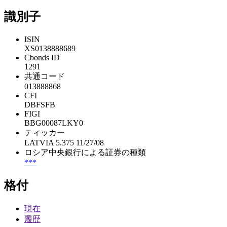
識別子
ISIN
XS0138888689
Cbonds ID
1291
共通コード
013888868
CFI
DBFSFB
FIGI
BBG00087LKY0
ティッカー
LATVIA 5.375 11/27/08
ロシア中央銀行による証券の種類
***
格付
現在
履歴