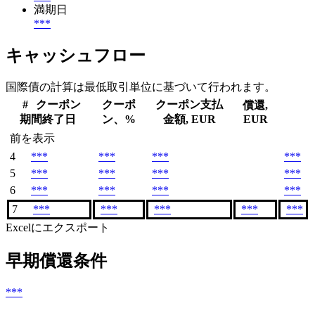
満期日
***
キャッシュフロー
国際債の計算は最低取引単位に基づいて行われます。
#
クーポン
クーポ
クーポン支払
償還,
期間終了日
ン、%
金額, EUR
EUR
前を表示
4
***
***
***
***
5
***
***
***
***
6
***
***
***
***
7
***
***
***
***
***
Excelにエクスポート
早期償還条件
***