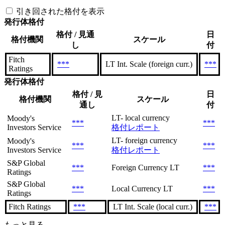
引き回された格付を表示
発行体格付
格付 / 見通
日
格付機関
スケール
し
付
Fitch
***
LT Int. Scale (foreign curr.)
***
Ratings
発行体格付
格付 / 見
日
格付機関
スケール
通し
付
LT- local currency
Moody's
***
***
Investors Service
格付レポート
LT- foreign currency
Moody's
***
***
Investors Service
格付レポート
S&P Global
***
Foreign Currency LT
***
Ratings
S&P Global
***
Local Currency LT
***
Ratings
Fitch Ratings
***
LT Int. Scale (local curr.)
***
もっと見る