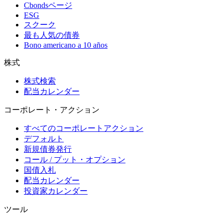
Cbondsページ
ESG
スクーク
最も人気の債券
Bono americano a 10 años
株式
株式検索
配当カレンダー
コーポレート・アクション
すべてのコーポレートアクション
デフォルト
新規債券発行
コール / プット・オプション
国債入札
配当カレンダー
投資家カレンダー
ツール