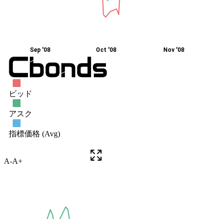
A-
A+