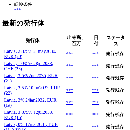
転換条件
***
最新の発行体
出来高、
日
ステータ
発行体
百万
付
ス
Latvia, 2.875% 21may2030,
発行残存
***
***
EUR (20)
Latvia, 1.095% 28jul2033,
発行残存
***
***
CHF (23)
Latvia, 3.5% 2oct2035, EUR
発行残存
***
***
(21)
Latvia, 3.5% 10jun2033, EUR
発行残存
***
***
(22)
Latvia, 3% 24jan2032, EUR
発行残存
***
***
(19)
Latvia, 3.875% 12jul2033,
発行残存
***
***
EUR (16)
Latvia, 0% 17mar2031, EUR
発行残存
***
***
(11, 3652D)