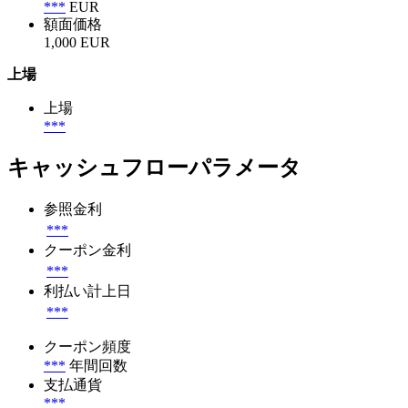
***
EUR
額面価格
1,000 EUR
上場
上場
***
キャッシュフローパラメータ
参照金利
***
クーポン金利
***
利払い計上日
***
クーポン頻度
***
年間回数
支払通貨
***