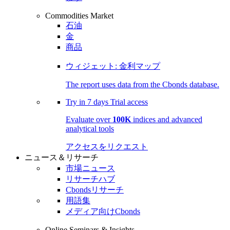
Commodities Market
石油
金
商品
ウィジェット: 金利マップ
The report uses data from the Cbonds database.
Try in
7 days
Trial access
Evaluate over
100K
indices and advanced
analytical tools
アクセスをリクエスト
ニュース＆リサーチ
市場ニュース
リサーチハブ
Cbondsリサーチ
用語集
メディア向けCbonds
Online Seminars & Insights