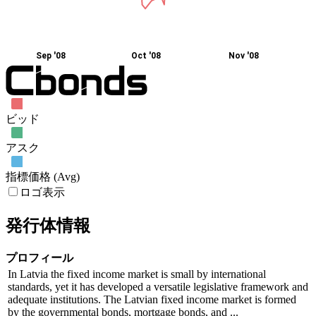
Sep '08
Oct '08
Nov '08
ビッド
アスク
指標価格 (Avg)
ロゴ表示
発行体情報
プロフィール
In Latvia the fixed income market is small by international
standards, yet it has developed a versatile legislative framework and
adequate institutions. The Latvian fixed income market is formed
by the governmental bonds, mortgage bonds, and ...