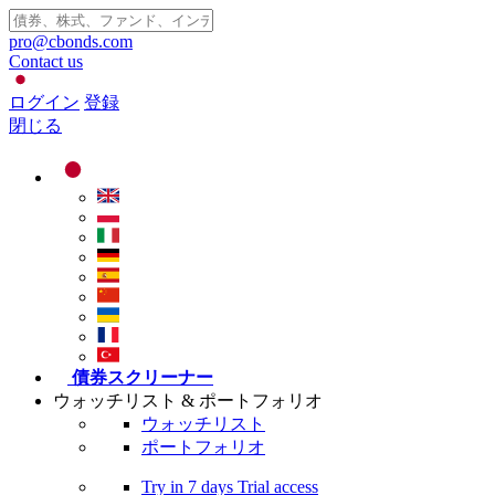
pro@cbonds.com
Contact us
ログイン
登録
閉じる
債券スクリーナー
ウォッチリスト & ポートフォリオ
ウォッチリスト
ポートフォリオ
Try in
7 days
Trial access