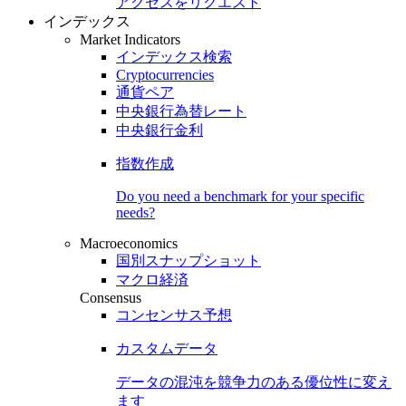
アクセスをリクエスト
インデックス
Market Indicators
インデックス検索
Cryptocurrencies
通貨ペア
中央銀行為替レート
中央銀行金利
指数作成
Do you need a benchmark for your specific
needs?
Macroeconomics
国別スナップショット
マクロ経済
Consensus
コンセンサス予想
カスタムデータ
データの混沌を競争力のある
優位性
に変え
ます