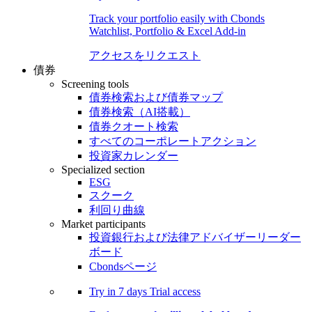
Track your portfolio easily with Cbonds
Watchlist, Portfolio & Excel Add-in
アクセスをリクエスト
債券
Screening tools
債券検索および債券マップ
債券検索（AI搭載）
債券クオート検索
すべてのコーポレートアクション
投資家カレンダー
Specialized section
ESG
スクーク
利回り曲線
Market participants
投資銀行および法律アドバイザーリーダー
ボード
Cbondsページ
Try in
7 days
Trial access