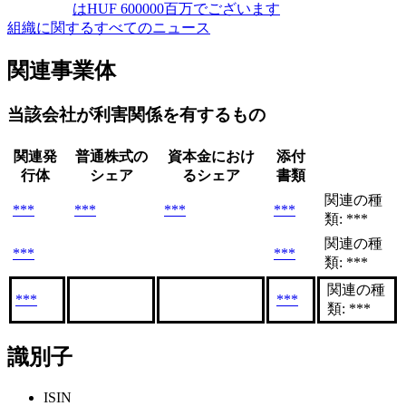
はHUF 600000百万でございます
組織に関するすべてのニュース
関連事業体
当該会社が利害関係を有するもの
関連発
普通株式の
資本金におけ
添付
行体
シェア
るシェア
書類
関連の種
***
***
***
***
類: ***
関連の種
***
***
類: ***
関連の種
***
***
類: ***
識別子
ISIN