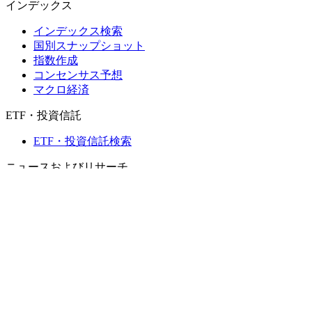
インデックス
インデックス検索
国別スナップショット
指数作成
コンセンサス予想
マクロ経済
ETF・投資信託
ETF・投資信託検索
ニュースおよびリサーチ
市場ニュース
リサーチハブ
Cbondsリサーチ
メディア向けCbonds
用語集
ヘルプ
会社概要