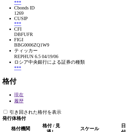
***
Cbonds ID
1269
CUSIP
***
CFI
DBFUFR
FIGI
BBG0006ZQ1W9
ティッカー
REPHUN 6.5 04/19/06
ロシア中央銀行による証券の種類
***
格付
現在
履歴
引き回された格付を表示
発行体格付
格付 / 見
日
格付機関
スケール
通し
付