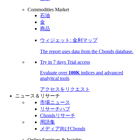
Commodities Market
石油
金
商品
ウィジェット: 金利マップ
The report uses data from the Cbonds database.
Try in
7 days
Trial access
Evaluate over
100K
indices and advanced
analytical tools
アクセスをリクエスト
ニュース＆リサーチ
市場ニュース
リサーチハブ
Cbondsリサーチ
用語集
メディア向けCbonds
Online Seminars & Insights