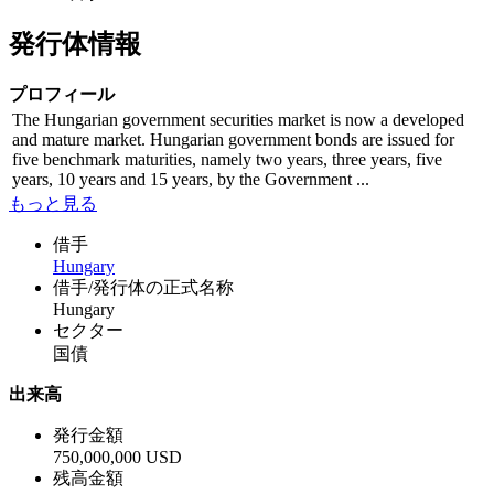
発行体情報
プロフィール
The Hungarian government securities market is now a developed
and mature market. Hungarian government bonds are issued for
five benchmark maturities, namely two years, three years, five
years, 10 years and 15 years, by the Government ...
もっと見る
借手
Hungary
借手/発行体の正式名称
Hungary
セクター
国債
出来高
発行金額
750,000,000 USD
残高金額