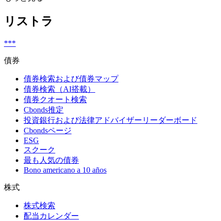
リストラ
***
債券
債券検索および債券マップ
債券検索（AI搭載）
債券クオート検索
Cbonds推定
投資銀行および法律アドバイザーリーダーボード
Cbondsページ
ESG
スクーク
最も人気の債券
Bono americano a 10 años
株式
株式検索
配当カレンダー