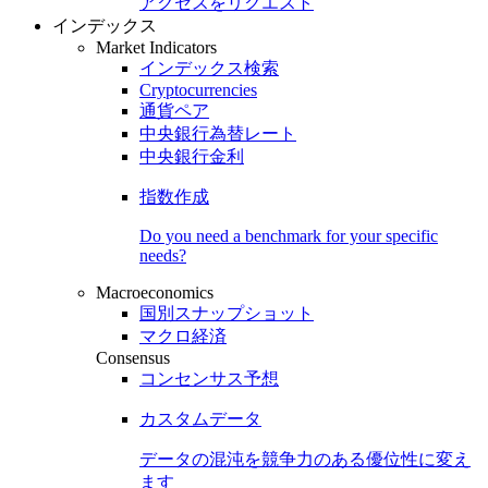
アクセスをリクエスト
インデックス
Market Indicators
インデックス検索
Cryptocurrencies
通貨ペア
中央銀行為替レート
中央銀行金利
指数作成
Do you need a benchmark for your specific
needs?
Macroeconomics
国別スナップショット
マクロ経済
Consensus
コンセンサス予想
カスタムデータ
データの混沌を競争力のある
優位性
に変え
ます