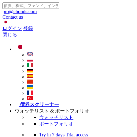
pro@cbonds.com
Contact us
ログイン
登録
閉じる
債券スクリーナー
ウォッチリスト & ポートフォリオ
ウォッチリスト
ポートフォリオ
Try in
7 days
Trial access