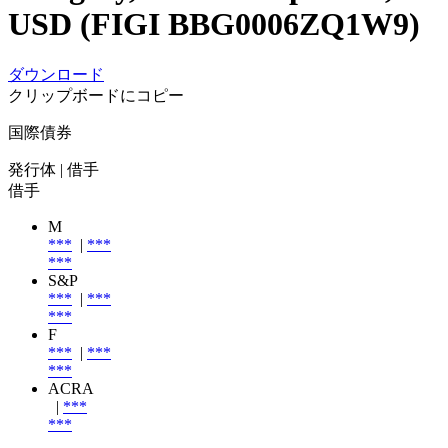
USD (FIGI BBG0006ZQ1W9)
ダウンロード
クリップボードにコピー
国際債券
発行体
| 借手
借手
M
***
|
***
***
S&P
***
|
***
***
F
***
|
***
***
ACRA
|
***
***