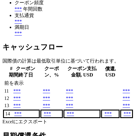
クーポン頻度
***
年間回数
支払通貨
***
満期日
***
キャッシュフロー
国際債の計算は最低取引単位に基づいて行われます。
#
クーポン
クーポ
クーポン支払
償還,
期間終了日
ン、%
金額, USD
USD
前を表示
11
***
***
***
***
12
***
***
***
***
13
***
***
***
***
14
***
***
***
***
***
Excelにエクスポート
早期償還条件