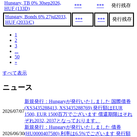
Hungary, TB 0% 30sep2026,
発行残存
***
***
HUF (133D)
Hungary, Bonds 6% 27jul2033,
発行残存
***
***
HUF (2033/C)
1
2
3
...
50
»
すべて表示
ニュース
新規発行：Hungaryが発行いたしました 国際債券
(XS3435288413, XS3435288769) 発行額はEUR
2026/07/07
1500, EUR 1500百万でございます 償還期限はそれ
ぞれ2032, 2037となっております。
新規発行：Hungaryが発行いたしました 債券
2026/06/30
(HU0000407580) 利率は6.5%でございます 発行額