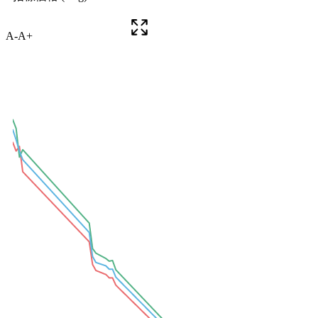
A-
A+