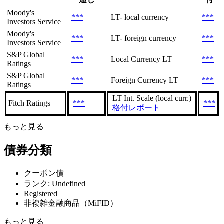
Moody's
***
LT- local currency
***
Investors Service
Moody's
***
LT- foreign currency
***
Investors Service
S&P Global
***
Local Currency LT
***
Ratings
S&P Global
***
Foreign Currency LT
***
Ratings
LT Int. Scale (local curr.)
Fitch Ratings
***
***
格付レポート
もっと見る
債券分類
クーポン債
ランク: Undefined
Registered
非複雑金融商品（MiFID）
もっと見る