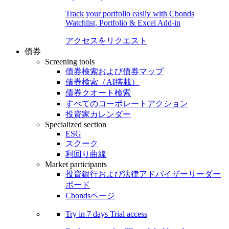
Track your portfolio easily with Cbonds
Watchlist, Portfolio & Excel Add-in
アクセスをリクエスト
債券
Screening tools
債券検索および債券マップ
債券検索（AI搭載）
債券クオート検索
すべてのコーポレートアクション
投資家カレンダー
Specialized section
ESG
スクーク
利回り曲線
Market participants
投資銀行および法律アドバイザーリーダー
ボード
Cbondsページ
Try in
7 days
Trial access