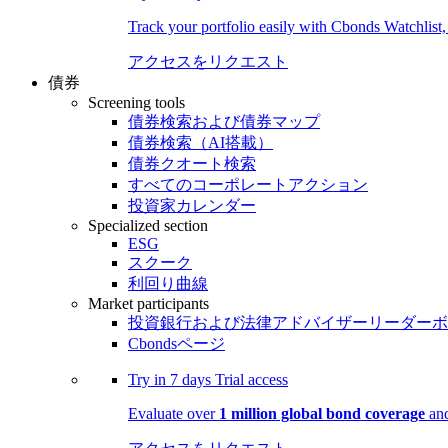
Track your portfolio easily with Cbonds Watchlist
アクセスをリクエスト
債券
Screening tools
債券検索および債券マップ
債券検索（AI搭載）
債券クオート検索
すべてのコーポレートアクション
投資家カレンダー
Specialized section
ESG
スクーク
利回り曲線
Market participants
投資銀行および法律アドバイザーリーダーボ
Cbondsページ
Try in
7 days
Trial access
Evaluate over
1 million global bond coverage
and