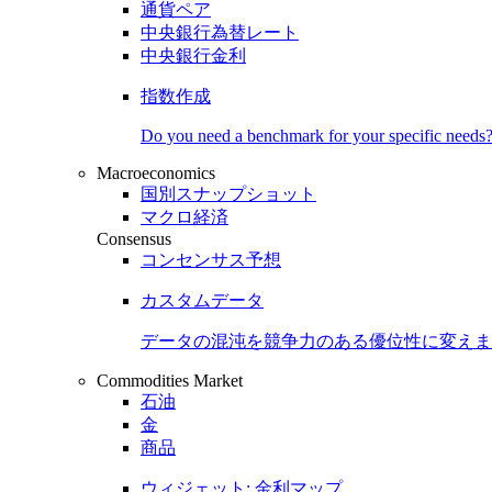
通貨ペア
中央銀行為替レート
中央銀行金利
指数作成
Do you need a benchmark for your specific needs
Macroeconomics
国別スナップショット
マクロ経済
Consensus
コンセンサス予想
カスタムデータ
データの混沌を競争力のある
優位性
に変えま
Commodities Market
石油
金
商品
ウィジェット: 金利マップ