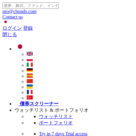
pro@cbonds.com
Contact us
ログイン
登録
閉じる
債券スクリーナー
ウォッチリスト & ポートフォリオ
ウォッチリスト
ポートフォリオ
Try in
7 days
Trial access