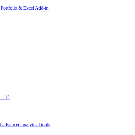
, Portfolio & Excel Add-in
ード
 advanced analytical tools