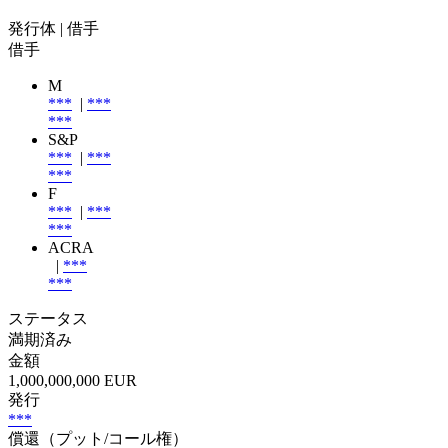
発行体
| 借手
借手
M
***
|
***
***
S&P
***
|
***
***
F
***
|
***
***
ACRA
|
***
***
ステータス
満期済み
金額
1,000,000,000 EUR
発行
***
償還（プット/コール権）