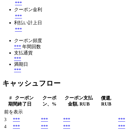
***
クーポン金利
***
利払い計上日
***
クーポン頻度
***
年間回数
支払通貨
***
満期日
***
キャッシュフロー
#
クーポン
クーポ
クーポン支払
償還,
期間終了日
ン、%
金額, RUB
RUB
前を表示
3
***
***
***
***
4
***
***
***
***