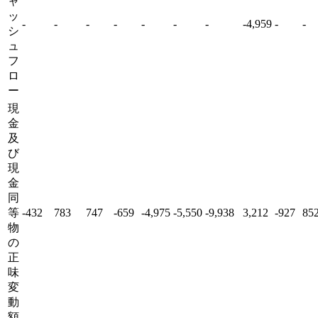
ャ
ッ
-
-
-
-
-
-
-
-4,959
-
-
シ
ュ
フ
ロ
ー
現
金
及
び
現
金
同
等
-432
783
747
-659
-4,975
-5,550
-9,938
3,212
-927
85
物
の
正
味
変
動
額