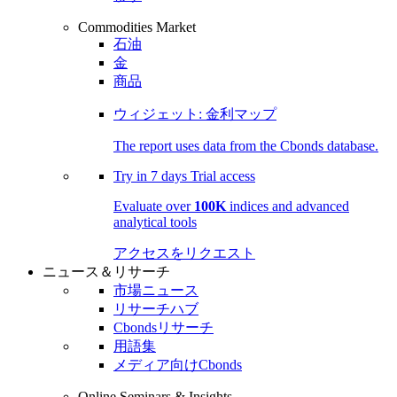
Commodities Market
石油
金
商品
ウィジェット: 金利マップ
The report uses data from the Cbonds database.
Try in
7 days
Trial access
Evaluate over
100K
indices and advanced
analytical tools
アクセスをリクエスト
ニュース＆リサーチ
市場ニュース
リサーチハブ
Cbondsリサーチ
用語集
メディア向けCbonds
Online Seminars & Insights