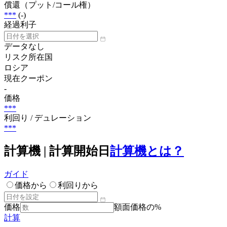
償還（プット/コール権）
***
(-)
経過利子
データなし
リスク所在国
ロシア
現在クーポン
-
価格
***
利回り / デュレーション
***
計算機 | 計算開始日
計算機とは？
ガイド
価格から
利回りから
価格
額面価格の%
計算