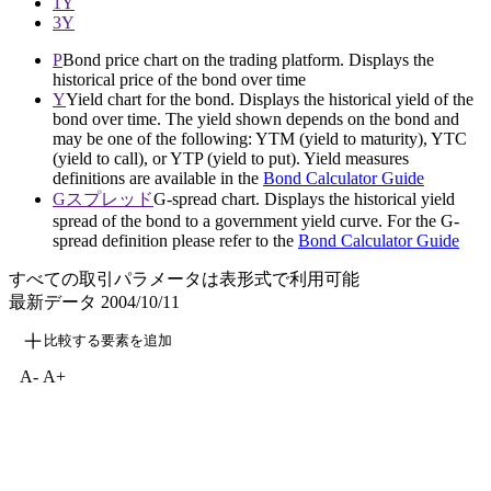
1Y
3Y
P
Bond price chart on the trading platform. Displays the
historical price of the bond over time
Y
Yield chart for the bond. Displays the historical yield of the
bond over time. The yield shown depends on the bond and
may be one of the following: YTM (yield to maturity), YTC
(yield to call), or YTP (yield to put). Yield measures
definitions are available in the
Bond Calculator Guide
Gスプレッド
G-spread chart. Displays the historical yield
spread of the bond to a government yield curve. For the G-
spread definition please refer to the
Bond Calculator Guide
すべての取引パラメータは表形式で利用可能
最新データ
2004/10/11
比較する要素を追加