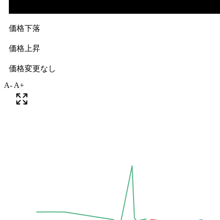
A-
A+