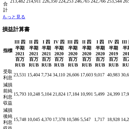
213,482
214,911
226,350
224,253
246,765
242,766
253,544
26
合
計
もっと見る
損益計算書
III 四
II 四
I 四
IV 四
III 四
II 四
I 四
IV 四
III
半期
半期
半期
半期
半期
半期
半期
半期
半
指標
2021
2021
2021
2020
2020
2020
2020
2019
20
百万
百万
百万
百万
百万
百万
百万
百万
百
RUB
RUB
RUB
RUB
RUB
RUB
RUB
RUB
RU
受取
23,531
15,404
7,734
34,110
26,606
17,603
9,017
40,983
30,
利息
減損
前純
15,793
10,248
5,104
21,824
17,184
10,991
5,499
24,399
17,
利息
収益
減損
後純
15,748
10,045
4,370
17,378
10,586
5,547
1,717
18,928
14,
利息
収益