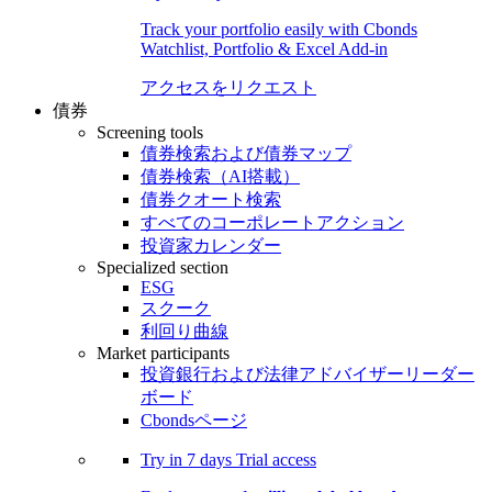
Track your portfolio easily with Cbonds
Watchlist, Portfolio & Excel Add-in
アクセスをリクエスト
債券
Screening tools
債券検索および債券マップ
債券検索（AI搭載）
債券クオート検索
すべてのコーポレートアクション
投資家カレンダー
Specialized section
ESG
スクーク
利回り曲線
Market participants
投資銀行および法律アドバイザーリーダー
ボード
Cbondsページ
Try in
7 days
Trial access