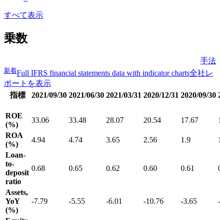
すべて表示
乗数
手法
新着
Full IFRS financial statements data with indicator charts
全社レ
ポートを表示
指標
2021/09/30
2021/06/30
2021/03/31
2020/12/31
2020/09/30
ROE
33.06
33.48
28.07
20.54
17.67
(%)
ROA
4.94
4.74
3.65
2.56
1.9
(%)
Loan-
to-
0.68
0.65
0.62
0.60
0.61
deposit
ratio
Assets,
YoY
-7.79
-5.55
-6.01
-10.76
-3.65
(%)