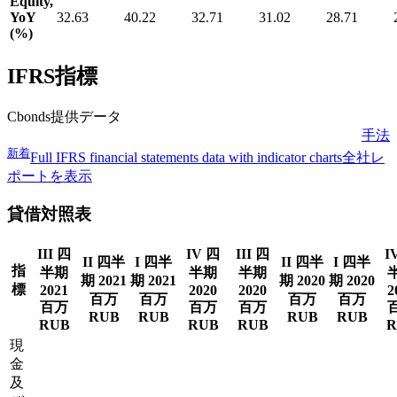
Equity,
YoY
32.63
40.22
32.71
31.02
28.71
(%)
IFRS指標
Cbonds提供データ
手法
新着
Full IFRS financial statements data with indicator charts
全社レ
ポートを表示
貸借対照表
III 四
IV 四
III 四
I
II 四半
I 四半
II 四半
I 四半
指
半期
半期
半期
期 2021
期 2021
期 2020
期 2020
標
2021
2020
2020
2
百万
百万
百万
百万
百万
百万
百万
RUB
RUB
RUB
RUB
RUB
RUB
RUB
R
現
金
及