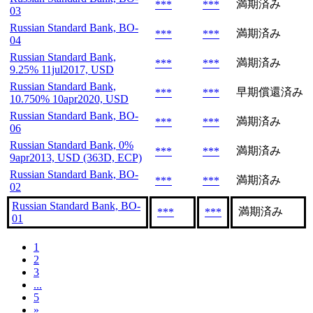
満期済み
***
***
03
Russian Standard Bank, BO-
満期済み
***
***
04
Russian Standard Bank,
満期済み
***
***
9.25% 11jul2017, USD
Russian Standard Bank,
早期償還済み
***
***
10.750% 10apr2020, USD
Russian Standard Bank, BO-
満期済み
***
***
06
Russian Standard Bank, 0%
満期済み
***
***
9apr2013, USD (363D, ECP)
Russian Standard Bank, BO-
満期済み
***
***
02
Russian Standard Bank, BO-
満期済み
***
***
01
1
2
3
...
5
»