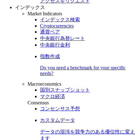
アクセスをリクエスト
インデックス
Market Indicators
インデックス検索
Cryptocurrencies
通貨ペア
中央銀行為替レート
中央銀行金利
指数作成
Do you need a benchmark for your specific
needs?
Macroeconomics
国別スナップショット
マクロ経済
Consensus
コンセンサス予想
カスタムデータ
データの混沌を競争力のある
優位性
に変え
ます