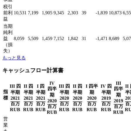
税引
前利
10,531
7,199
1,905
9,345
2,303
39
-1,839
10,873
6,5
益
当期
純利
益
8,059
5,509
1,459
7,152
1,842
31
-1,471
8,689
5,0
（損
失）
もっと見る
キャッシュフロー計算書
IV
III
III 四
II 四
I 四
III 四
II 四
I 四半
IV 四
II
四半
四半
指
半期
半期
半期
半期
半期
期
半期
半
期
期
標
2021
2021
2021
2020
2020
2020
2019
20
2020
2019
百万
百万
百万
百万
百万
百万
百万
百
百万
百万
RUB
RUB
RUB
RUB
RUB
RUB
RUB
R
RUB
RUB
営
業