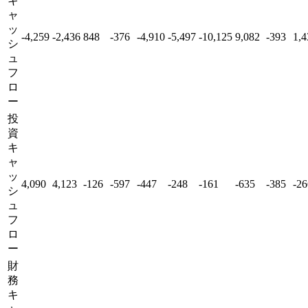
キ
ャ
ッ
-4,259
-2,436
848
-376
-4,910
-5,497
-10,125
9,082
-393
1,4
シ
ュ
フ
ロ
ー
投
資
キ
ャ
ッ
4,090
4,123
-126
-597
-447
-248
-161
-635
-385
-26
シ
ュ
フ
ロ
ー
財
務
キ