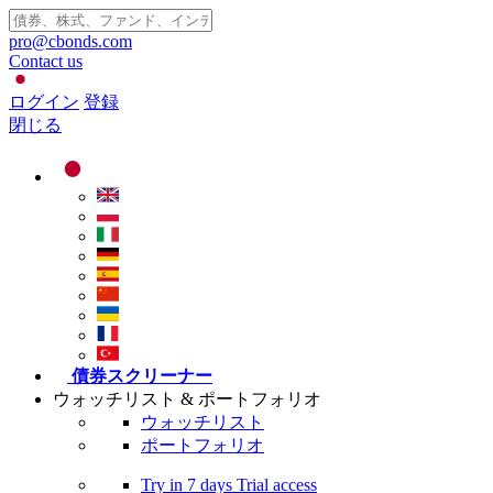
pro@cbonds.com
Contact us
ログイン
登録
閉じる
債券スクリーナー
ウォッチリスト & ポートフォリオ
ウォッチリスト
ポートフォリオ
Try in
7 days
Trial access