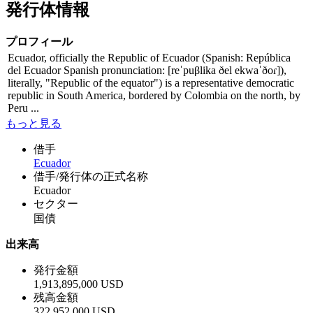
発行体情報
プロフィール
Ecuador, officially the Republic of Ecuador (Spanish: República
del Ecuador Spanish pronunciation: [reˈpuβlika ðel ekwaˈðoɾ]),
literally, "Republic of the equator") is a representative democratic
republic in South America, bordered by Colombia on the north, by
Peru ...
もっと見る
借手
Ecuador
借手/発行体の正式名称
Ecuador
セクター
国債
出来高
発行金額
1,913,895,000 USD
残高金額
322,952,000 USD