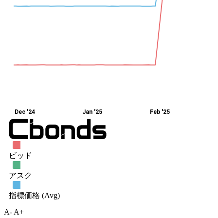
A-
A+