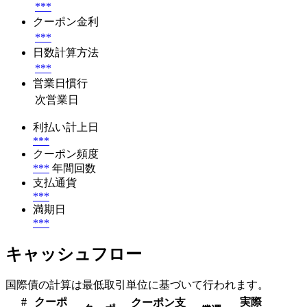
***
クーポン金利
***
日数計算方法
***
営業日慣行
次営業日
利払い計上日
***
クーポン頻度
***
年間回数
支払通貨
***
満期日
***
キャッシュフロー
国際債の計算は最低取引単位に基づいて行われます。
#
クーポ
実際
クーポン支