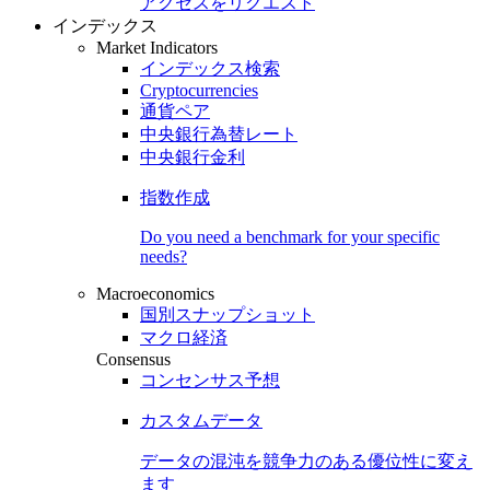
アクセスをリクエスト
インデックス
Market Indicators
インデックス検索
Cryptocurrencies
通貨ペア
中央銀行為替レート
中央銀行金利
指数作成
Do you need a benchmark for your specific
needs?
Macroeconomics
国別スナップショット
マクロ経済
Consensus
コンセンサス予想
カスタムデータ
データの混沌を競争力のある
優位性
に変え
ます