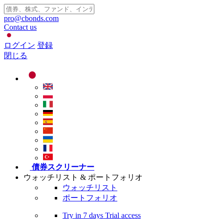
pro@cbonds.com
Contact us
ログイン
登録
閉じる
債券スクリーナー
ウォッチリスト & ポートフォリオ
ウォッチリスト
ポートフォリオ
Try in
7 days
Trial access