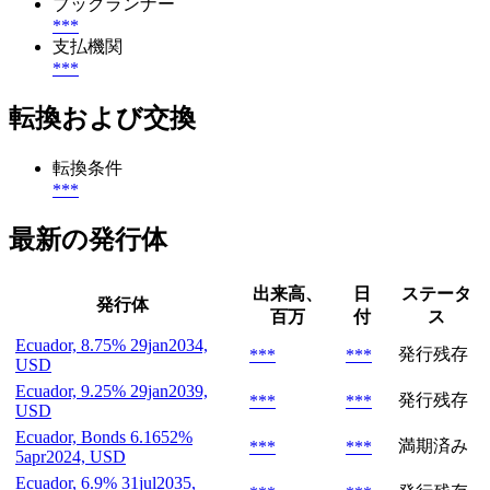
ブックランナー
***
支払機関
***
転換および交換
転換条件
***
最新の発行体
出来高、
日
ステータ
発行体
百万
付
ス
Ecuador, 8.75% 29jan2034,
発行残存
***
***
USD
Ecuador, 9.25% 29jan2039,
発行残存
***
***
USD
Ecuador, Bonds 6.1652%
満期済み
***
***
5apr2024, USD
Ecuador, 6.9% 31jul2035,