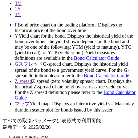
3M
1Y
3Y
P
Bond price chart on the trading platform. Displays the
historical price of the bond over time
Y
Yield chart for the bond. Displays the historical yield of the
bond over time. The yield shown depends on the bond and
may be one of the following: YTM (yield to maturity), YTC
(yield to call), or YTP (yield to put). Yield measures
definitions are available in the
Bond Calculator Guide
Gスプレッド
G-spread chart. Displays the historical yield
spread of the bond to a government yield curve. For the G-
spread definition please refer to the
Bond Calculator Guide
Z-spread
Z-spread (zero-volatility spread) chart. Displays the
historical Z-spread of the bond over a risk-free yield curve.
For the Z-spread definition please refer to the
Bond Calculator
Guide
マップ
Yield map. Displays an interactive yield vs. Macaulay
duration scatter plot for bonds issued by this issuer
すべての取引パラメータは表形式で利用可能
最新データ
2025/02/26
比較する要素を追加