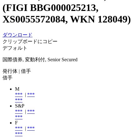
(FIGI BBG000025213,
XS0055572084, WKN 128049)
ダウンロード
クリップボードにコピー
デフォルト
国際債券, 変動利付, Senior Secured
発行体
| 借手
借手
M
***
|
***
***
S&P
***
|
***
***
F
***
|
***
***