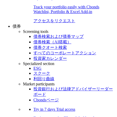
Track your portfolio easily with Cbonds
Watchlist, Portfolio & Excel Add-in
アクセスをリクエスト
債券
Screening tools
債券検索および債券マップ
債券検索（AI搭載）
債券クオート検索
すべてのコーポレートアクション
投資家カレンダー
Specialized section
ESG
スクーク
利回り曲線
Market participants
投資銀行および法律アドバイザーリーダー
ボード
Cbondsページ
Try in
7 days
Trial access