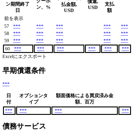
クーポ
償還,
ン期間終了
支払
払金額,
ン、%
USD
日
USD
額
前を表示
57
***
***
***
***
***
58
***
***
***
***
***
59
***
***
***
***
***
60
***
***
***
***
***
***
Excelにエクスポート
早期償還条件
***
日
オプションタ
額面価格による買戻済み金
付
イプ
額、百万
***
***
***
***
債務サービス