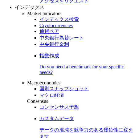
アクセスをリクエスト
インデックス
Market Indicators
インデックス検索
Cryptocurrencies
通貨ペア
中央銀行為替レート
中央銀行金利
指数作成
Do you need a benchmark for your specific
needs?
Macroeconomics
国別スナップショット
マクロ経済
Consensus
コンセンサス予想
カスタムデータ
データの混沌を競争力のある
優位性
に変え
ます