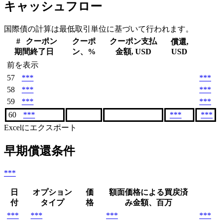
キャッシュフロー
国際債の計算は最低取引単位に基づいて行われます。
#
クーポン
クーポ
クーポン支払
償還,
期間終了日
ン、%
金額, USD
USD
前を表示
57
***
***
58
***
***
59
***
***
60
***
***
***
Excelにエクスポート
早期償還条件
***
日
オプション
価
額面価格による買戻済
付
タイプ
格
み金額、百万
***
***
***
***