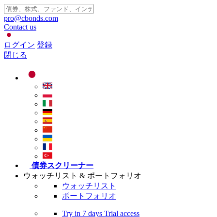
pro@cbonds.com
Contact us
ログイン
登録
閉じる
債券スクリーナー
ウォッチリスト & ポートフォリオ
ウォッチリスト
ポートフォリオ
Try in
7 days
Trial access