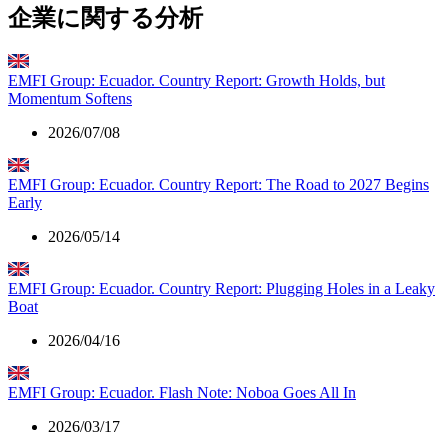
企業に関する分析
EMFI Group: Ecuador. Country Report: Growth Holds, but
Momentum Softens
2026/07/08
EMFI Group: Ecuador. Country Report: The Road to 2027 Begins
Early
2026/05/14
EMFI Group: Ecuador. Country Report: Plugging Holes in a Leaky
Boat
2026/04/16
EMFI Group: Ecuador. Flash Note: Noboa Goes All In
2026/03/17