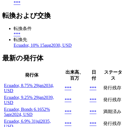
***
転換および交換
転換条件
***
転換先
Ecuador, 10% 15aug2030, USD
最新の発行体
出来高、
日
ステータ
発行体
百万
付
ス
Ecuador, 8.75% 29jan2034,
発行残存
***
***
USD
Ecuador, 9.25% 29jan2039,
発行残存
***
***
USD
Ecuador, Bonds 6.1652%
満期済み
***
***
5apr2024, USD
Ecuador, 6.9% 31jul2035,
発行残存
***
***
USD