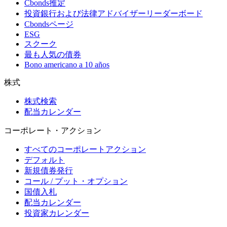
Cbonds推定
投資銀行および法律アドバイザーリーダーボード
Cbondsページ
ESG
スクーク
最も人気の債券
Bono americano a 10 años
株式
株式検索
配当カレンダー
コーポレート・アクション
すべてのコーポレートアクション
デフォルト
新規債券発行
コール / プット・オプション
国債入札
配当カレンダー
投資家カレンダー