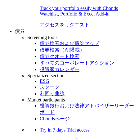
Track your portfolio easily with Cbonds
Watchlist, Portfolio & Excel Add-in
アクセスをリクエスト
債券
Screening tools
債券検索および債券マップ
債券検索（AI搭載）
債券クオート検索
すべてのコーポレートアクション
投資家カレンダー
Specialized section
ESG
スクーク
利回り曲線
Market participants
投資銀行および法律アドバイザーリーダー
ボード
Cbondsページ
Try in
7 days
Trial access