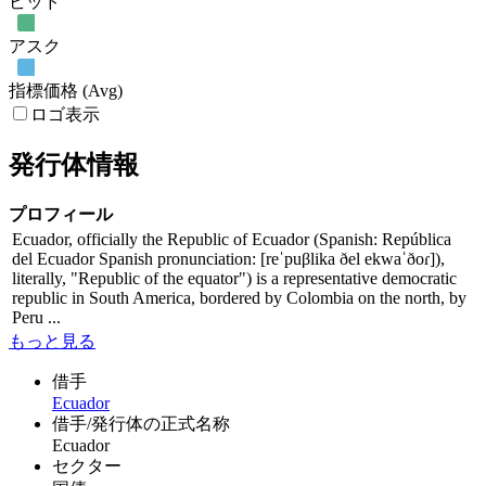
ビッド
アスク
指標価格 (Avg)
ロゴ表示
発行体情報
プロフィール
Ecuador, officially the Republic of Ecuador (Spanish: República
del Ecuador Spanish pronunciation: [reˈpuβlika ðel ekwaˈðoɾ]),
literally, "Republic of the equator") is a representative democratic
republic in South America, bordered by Colombia on the north, by
Peru ...
もっと見る
借手
Ecuador
借手/発行体の正式名称
Ecuador
セクター