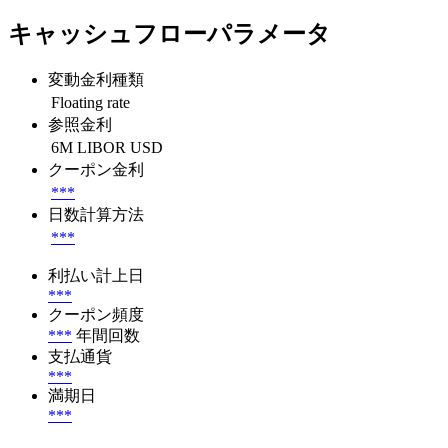
キャッシュフローパラメータ
変動金利種類
Floating rate
参照金利
6M LIBOR USD
クーポン金利
***
日数計算方法
***
利払い計上日
***
クーポン頻度
***
年間回数
支払通貨
***
満期日
***