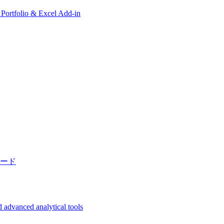
, Portfolio & Excel Add-in
ード
 advanced analytical tools