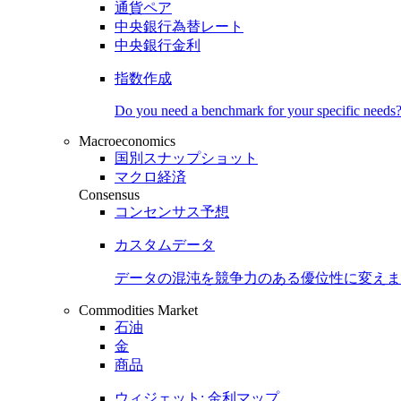
通貨ペア
中央銀行為替レート
中央銀行金利
指数作成
Do you need a benchmark for your specific needs
Macroeconomics
国別スナップショット
マクロ経済
Consensus
コンセンサス予想
カスタムデータ
データの混沌を競争力のある
優位性
に変えま
Commodities Market
石油
金
商品
ウィジェット: 金利マップ