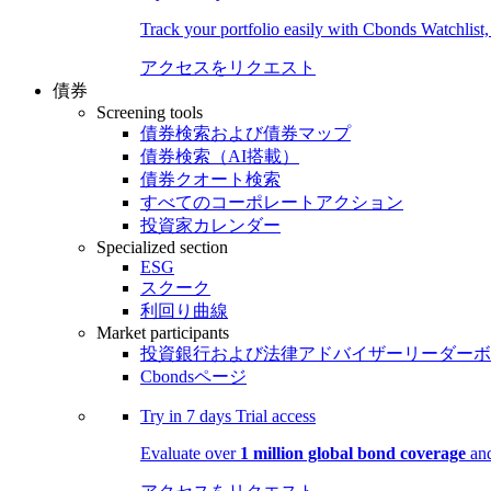
Track your portfolio easily with Cbonds Watchlist
アクセスをリクエスト
債券
Screening tools
債券検索および債券マップ
債券検索（AI搭載）
債券クオート検索
すべてのコーポレートアクション
投資家カレンダー
Specialized section
ESG
スクーク
利回り曲線
Market participants
投資銀行および法律アドバイザーリーダーボ
Cbondsページ
Try in
7 days
Trial access
Evaluate over
1 million global bond coverage
and