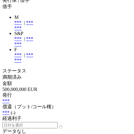
発行体
| 借手
借手
M
***
|
***
***
S&P
***
|
***
***
F
***
|
***
***
ステータス
満期済み
金額
500,000,000 EUR
発行
***
償還（プット/コール権）
***
(-)
経過利子
データなし