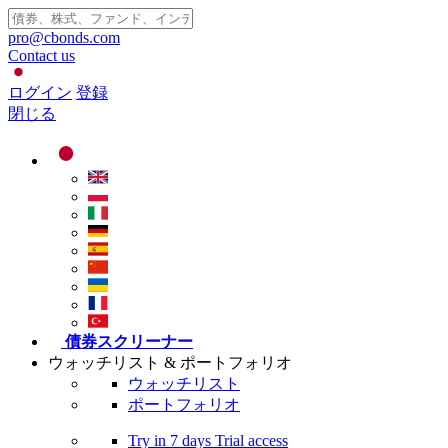
pro@cbonds.com
Contact us
ログイン
登録
閉じる
債券スクリーナー
ウォッチリスト & ポートフォリオ
ウォッチリスト
ポートフォリオ
Try in
7 days
Trial access