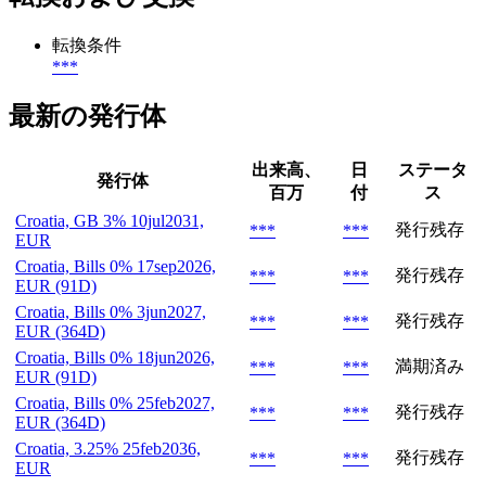
転換条件
***
最新の発行体
出来高、
日
ステータ
発行体
百万
付
ス
Croatia, GB 3% 10jul2031,
発行残存
***
***
EUR
Croatia, Bills 0% 17sep2026,
発行残存
***
***
EUR (91D)
Croatia, Bills 0% 3jun2027,
発行残存
***
***
EUR (364D)
Croatia, Bills 0% 18jun2026,
満期済み
***
***
EUR (91D)
Croatia, Bills 0% 25feb2027,
発行残存
***
***
EUR (364D)
Croatia, 3.25% 25feb2036,
発行残存
***
***
EUR