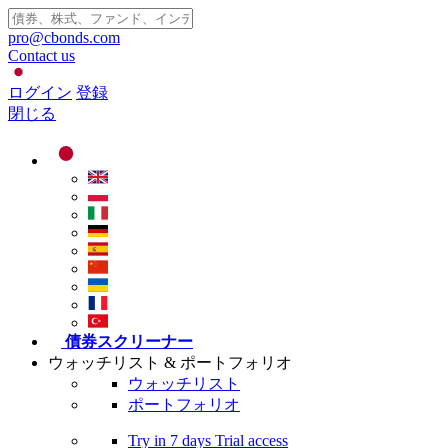
pro@cbonds.com
Contact us
ログイン
登録
閉じる
債券スクリーナー
ウォッチリスト & ポートフォリオ
ウォッチリスト
ポートフォリオ
Try in
7 days
Trial access