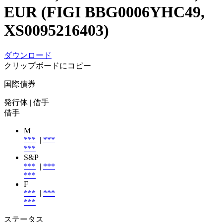
EUR (FIGI BBG0006YHC49,
XS0095216403)
ダウンロード
クリップボードにコピー
国際債券
発行体
| 借手
借手
M
***
|
***
***
S&P
***
|
***
***
F
***
|
***
***
ステータス