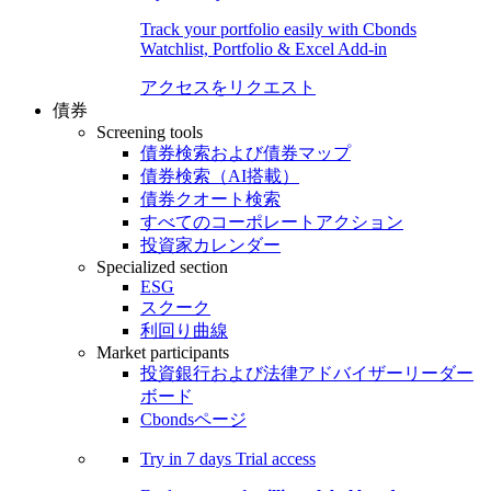
Track your portfolio easily with Cbonds
Watchlist, Portfolio & Excel Add-in
アクセスをリクエスト
債券
Screening tools
債券検索および債券マップ
債券検索（AI搭載）
債券クオート検索
すべてのコーポレートアクション
投資家カレンダー
Specialized section
ESG
スクーク
利回り曲線
Market participants
投資銀行および法律アドバイザーリーダー
ボード
Cbondsページ
Try in
7 days
Trial access