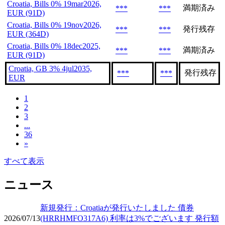
Croatia, Bills 0% 19mar2026,
満期済み
***
***
EUR (91D)
Croatia, Bills 0% 19nov2026,
発行残存
***
***
EUR (364D)
Croatia, Bills 0% 18dec2025,
満期済み
***
***
EUR (91D)
Croatia, GB 3% 4jul2035,
発行残存
***
***
EUR
1
2
3
...
36
»
すべて表示
ニュース
新規発行：Croatiaが発行いたしました 債券
2026/07/13
(HRRHMFO317A6) 利率は3%でございます 発行額