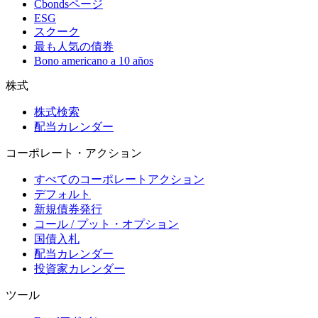
Cbondsページ
ESG
スクーク
最も人気の債券
Bono americano a 10 años
株式
株式検索
配当カレンダー
コーポレート・アクション
すべてのコーポレートアクション
デフォルト
新規債券発行
コール / プット・オプション
国債入札
配当カレンダー
投資家カレンダー
ツール