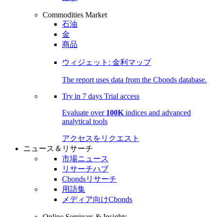
Commodities Market
石油
金
商品
ウィジェット: 金利マップ
The report uses data from the Cbonds database.
Try in
7 days
Trial access
Evaluate over
100K
indices and advanced
analytical tools
アクセスをリクエスト
ニュース＆リサーチ
市場ニュース
リサーチハブ
Cbondsリサーチ
用語集
メディア向けCbonds
Online Seminars & Insights