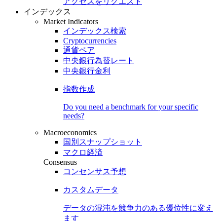
アクセスをリクエスト
インデックス
Market Indicators
インデックス検索
Cryptocurrencies
通貨ペア
中央銀行為替レート
中央銀行金利
指数作成
Do you need a benchmark for your specific
needs?
Macroeconomics
国別スナップショット
マクロ経済
Consensus
コンセンサス予想
カスタムデータ
データの混沌を競争力のある
優位性
に変え
ます