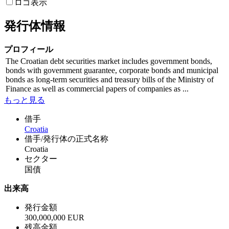
ロゴ表示
発行体情報
プロフィール
The Croatian debt securities market includes government bonds,
bonds with government guarantee, corporate bonds and municipal
bonds as long-term securities and treasury bills of the Ministry of
Finance as well as commercial papers of companies as ...
もっと見る
借手
Croatia
借手/発行体の正式名称
Croatia
セクター
国債
出来高
発行金額
300,000,000 EUR
残高金額