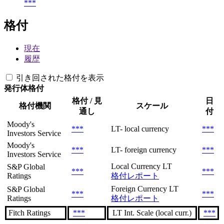
***
格付
現在
履歴
引き回された格付を表示
発行体格付
格付 / 見
日
格付機関
スケール
通し
付
Moody's
***
LT- local currency
***
Investors Service
Moody's
***
LT- foreign currency
***
Investors Service
Local Currency LT
S&P Global
***
***
Ratings
格付レポート
Foreign Currency LT
S&P Global
***
***
Ratings
格付レポート
Fitch Ratings
***
LT Int. Scale (local curr.)
***