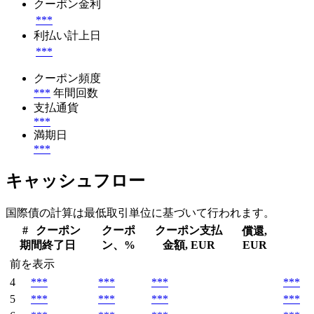
クーポン金利
***
利払い計上日
***
クーポン頻度
***
年間回数
支払通貨
***
満期日
***
キャッシュフロー
国際債の計算は最低取引単位に基づいて行われます。
#
クーポン
クーポ
クーポン支払
償還,
期間終了日
ン、%
金額, EUR
EUR
前を表示
4
***
***
***
***
5
***
***
***
***