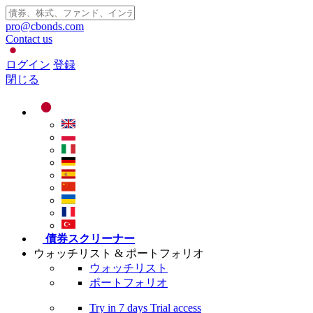
pro@cbonds.com
Contact us
ログイン
登録
閉じる
債券スクリーナー
ウォッチリスト & ポートフォリオ
ウォッチリスト
ポートフォリオ
Try in
7 days
Trial access