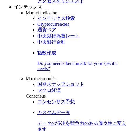
アクセスをリクエスト
インデックス
Market Indicators
インデックス検索
Cryptocurrencies
通貨ペア
中央銀行為替レート
中央銀行金利
指数作成
Do you need a benchmark for your specific
needs?
Macroeconomics
国別スナップショット
マクロ経済
Consensus
コンセンサス予想
カスタムデータ
データの混沌を競争力のある
優位性
に変え
ます