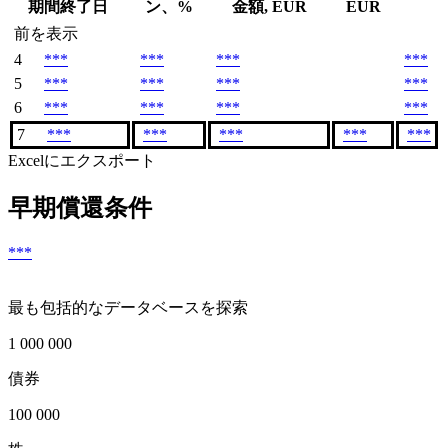
期間終了日
ン、%
金額, EUR
EUR
前を表示
4
***
***
***
***
5
***
***
***
***
6
***
***
***
***
7
***
***
***
***
***
Excelにエクスポート
早期償還条件
***
最も包括的なデータベースを探索
1 000 000
債券
100 000