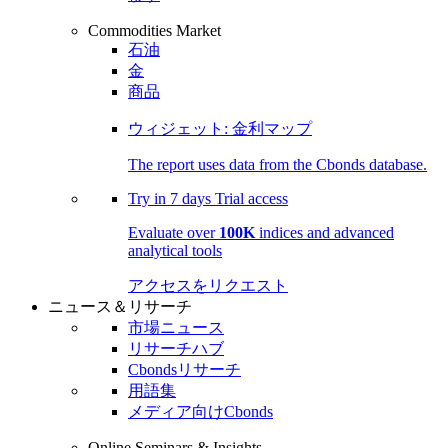
Commodities Market
石油
金
商品
ウィジェット: 金利マップ
The report uses data from the Cbonds database.
Try in
7 days
Trial access
Evaluate over
100K
indices and advanced
analytical tools
アクセスをリクエスト
ニュース＆リサーチ
市場ニュース
リサーチハブ
Cbondsリサーチ
用語集
メディア向けCbonds
Online Seminars & Insights