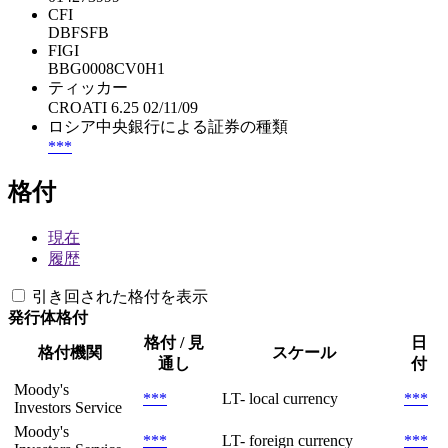
CFI
DBFSFB
FIGI
BBG0008CV0H1
ティッカー
CROATI 6.25 02/11/09
ロシア中央銀行による証券の種類
***
格付
現在
履歴
引き回された格付を表示
発行体格付
格付 / 見
日
格付機関
スケール
通し
付
Moody's
***
LT- local currency
***
Investors Service
Moody's
***
LT- foreign currency
***