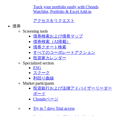
Track your portfolio easily with Cbonds
Watchlist, Portfolio & Excel Add-in
アクセスをリクエスト
債券
Screening tools
債券検索および債券マップ
債券検索（AI搭載）
債券クオート検索
すべてのコーポレートアクション
投資家カレンダー
Specialized section
ESG
スクーク
利回り曲線
Market participants
投資銀行および法律アドバイザーリーダー
ボード
Cbondsページ
Try in
7 days
Trial access