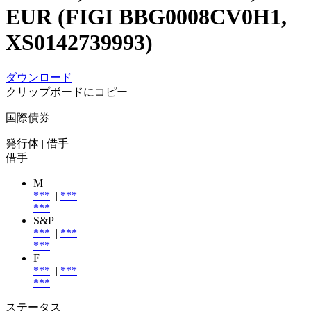
EUR (FIGI BBG0008CV0H1,
XS0142739993)
ダウンロード
クリップボードにコピー
国際債券
発行体
| 借手
借手
M
***
|
***
***
S&P
***
|
***
***
F
***
|
***
***
ステータス