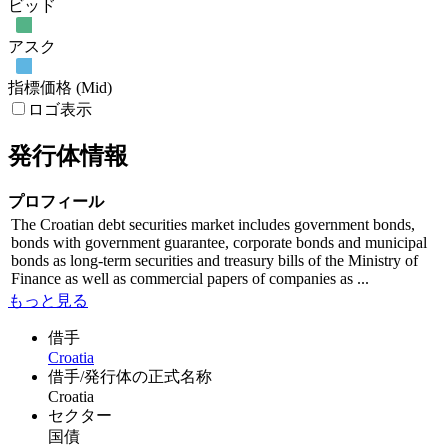
ビッド
アスク
指標価格 (Mid)
ロゴ表示
発行体情報
プロフィール
The Croatian debt securities market includes government bonds,
bonds with government guarantee, corporate bonds and municipal
bonds as long-term securities and treasury bills of the Ministry of
Finance as well as commercial papers of companies as ...
もっと見る
借手
Croatia
借手/発行体の正式名称
Croatia
セクター
国債