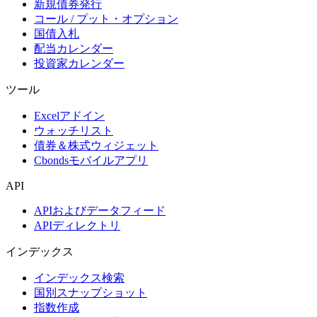
新規債券発行
コール / プット・オプション
国債入札
配当カレンダー
投資家カレンダー
ツール
Excelアドイン
ウォッチリスト
債券＆株式ウィジェット
Cbondsモバイルアプリ
API
APIおよびデータフィード
APIディレクトリ
インデックス
インデックス検索
国別スナップショット
指数作成