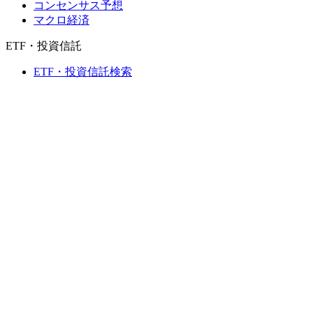
コンセンサス予想
マクロ経済
ETF・投資信託
ETF・投資信託検索
ニュースおよびリサーチ
市場ニュース
リサーチハブ
Cbondsリサーチ
メディア向けCbonds
用語集
ヘルプ
会社概要
支払いの保証
CBONDS OLD
計算機
債券クオート検索