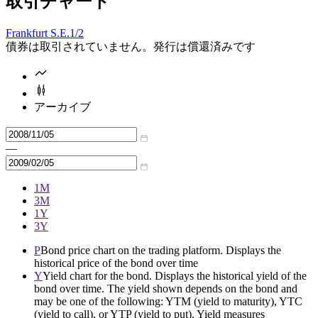
取引チャート
Frankfurt S.E.
1/2
債券は取引されていません。発行は償還済みです
アーカイブ
—
1M
3M
1Y
3Y
P
Bond price chart on the trading platform. Displays the
historical price of the bond over time
Y
Yield chart for the bond. Displays the historical yield of the
bond over time. The yield shown depends on the bond and
may be one of the following: YTM (yield to maturity), YTC
(yield to call), or YTP (yield to put). Yield measures