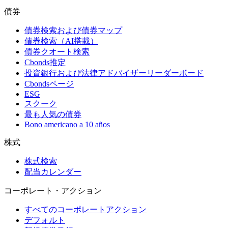
債券
債券検索および債券マップ
債券検索（AI搭載）
債券クオート検索
Cbonds推定
投資銀行および法律アドバイザーリーダーボード
Cbondsページ
ESG
スクーク
最も人気の債券
Bono americano a 10 años
株式
株式検索
配当カレンダー
コーポレート・アクション
すべてのコーポレートアクション
デフォルト