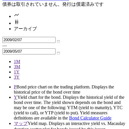
債券は取引されていません。発行は償還済みです
アーカイブ
—
1M
3M
1Y
3Y
P
Bond price chart on the trading platform. Displays the
historical price of the bond over time
Y
Yield chart for the bond. Displays the historical yield of the
bond over time. The yield shown depends on the bond and
may be one of the following: YTM (yield to maturity), YTC
(yield to call), or YTP (yield to put). Yield measures
definitions are available in the
Bond Calculator Guide
マップ
Yield map. Displays an interactive yield vs. Macaulay