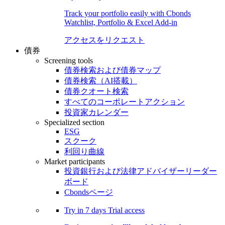
Track your portfolio easily with Cbonds
Watchlist, Portfolio & Excel Add-in
アクセスをリクエスト
債券
Screening tools
債券検索および債券マップ
債券検索（AI搭載）
債券クオート検索
すべてのコーポレートアクション
投資家カレンダー
Specialized section
ESG
スクーク
利回り曲線
Market participants
投資銀行および法律アドバイザーリーダー
ボード
Cbondsページ
Try in
7 days
Trial access