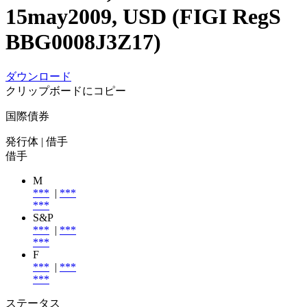
15may2009, USD (FIGI RegS
BBG0008J3Z17)
ダウンロード
クリップボードにコピー
国際債券
発行体
| 借手
借手
M
***
|
***
***
S&P
***
|
***
***
F
***
|
***
***
ステータス