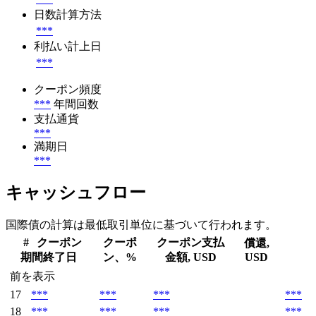
日数計算方法
***
利払い計上日
***
クーポン頻度
***
年間回数
支払通貨
***
満期日
***
キャッシュフロー
国際債の計算は最低取引単位に基づいて行われます。
#
クーポン
クーポ
クーポン支払
償還,
期間終了日
ン、%
金額, USD
USD
前を表示
17
***
***
***
***
18
***
***
***
***