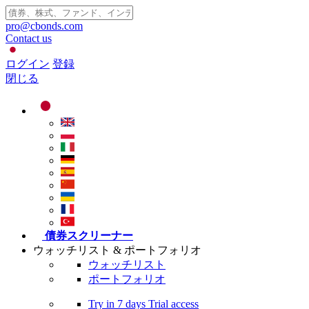
pro@cbonds.com
Contact us
ログイン
登録
閉じる
債券スクリーナー
ウォッチリスト & ポートフォリオ
ウォッチリスト
ポートフォリオ
Try in
7 days
Trial access