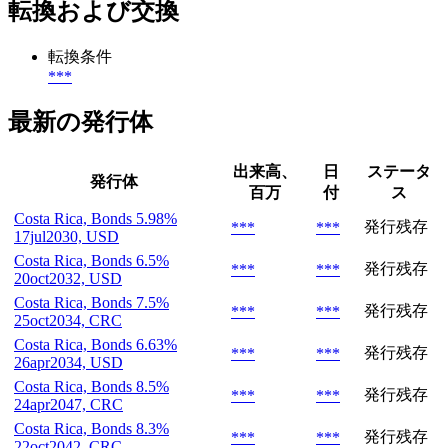
転換および交換
転換条件
***
最新の発行体
出来高、
日
ステータ
発行体
百万
付
ス
Costa Rica, Bonds 5.98%
発行残存
***
***
17jul2030, USD
Costa Rica, Bonds 6.5%
発行残存
***
***
20oct2032, USD
Costa Rica, Bonds 7.5%
発行残存
***
***
25oct2034, CRC
Costa Rica, Bonds 6.63%
発行残存
***
***
26apr2034, USD
Costa Rica, Bonds 8.5%
発行残存
***
***
24apr2047, CRC
Costa Rica, Bonds 8.3%
発行残存
***
***
22oct2042, CRC