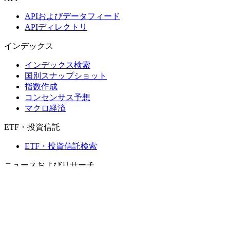
APIおよびデータフィード
APIディレクトリ
インデックス
インデックス検索
国別スナップショット
指数作成
コンセンサス予想
マクロ経済
ETF・投資信託
ETF・投資信託検索
ニュースおよびリサーチ
市場ニュース
リサーチハブ
Cbondsリサーチ
メディア向けCbonds
用語集