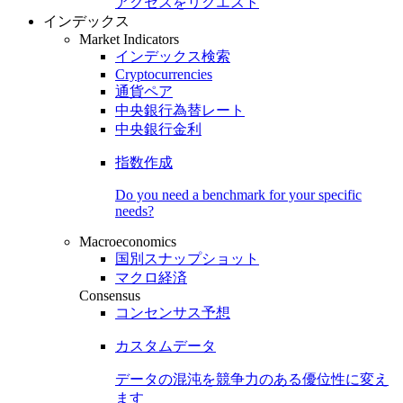
アクセスをリクエスト
インデックス
Market Indicators
インデックス検索
Cryptocurrencies
通貨ペア
中央銀行為替レート
中央銀行金利
指数作成
Do you need a benchmark for your specific
needs?
Macroeconomics
国別スナップショット
マクロ経済
Consensus
コンセンサス予想
カスタムデータ
データの混沌を競争力のある
優位性
に変え
ます