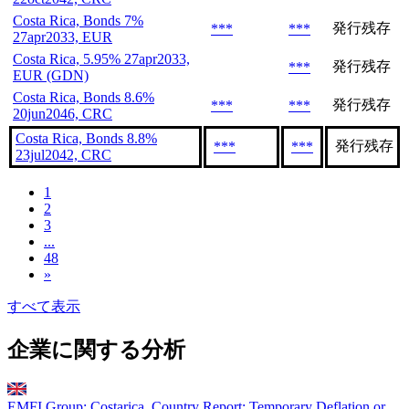
Costa Rica, Bonds 7%
発行残存
***
***
27apr2033, EUR
Costa Rica, 5.95% 27apr2033,
発行残存
***
EUR (GDN)
Costa Rica, Bonds 8.6%
発行残存
***
***
20jun2046, CRC
Costa Rica, Bonds 8.8%
発行残存
***
***
23jul2042, CRC
1
2
3
...
48
»
すべて表示
企業に関する分析
EMFI Group: Costarica. Country Report: Temporary Deflation or