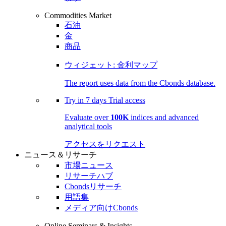
Commodities Market
石油
金
商品
ウィジェット: 金利マップ
The report uses data from the Cbonds database.
Try in
7 days
Trial access
Evaluate over
100K
indices and advanced
analytical tools
アクセスをリクエスト
ニュース＆リサーチ
市場ニュース
リサーチハブ
Cbondsリサーチ
用語集
メディア向けCbonds
Online Seminars & Insights