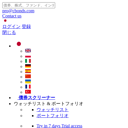
pro@cbonds.com
Contact us
ログイン
登録
閉じる
債券スクリーナー
ウォッチリスト & ポートフォリオ
ウォッチリスト
ポートフォリオ
Try in
7 days
Trial access