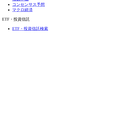
コンセンサス予想
マクロ経済
ETF・投資信託
ETF・投資信託検索
ニュースおよびリサーチ
市場ニュース
リサーチハブ
Cbondsリサーチ
メディア向けCbonds
用語集
ヘルプ
会社概要
支払いの保証
CBONDS OLD
計算機