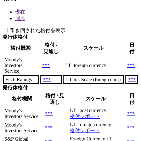
現在
履歴
引き回された格付を表示
発行体格付
格付 /
日
格付機関
スケール
見通し
付
Moody's
Investors
***
LT- foreign currency
***
Service
Fitch Ratings
***
LT Int. Scale (foreign curr.)
***
発行体格付
格付 / 見
日
格付機関
スケール
通し
付
LT- local currency
Moody's
***
***
Investors Service
格付レポート
LT- foreign currency
Moody's
***
***
Investors Service
格付レポート
Foreign Currency LT
S&P Global