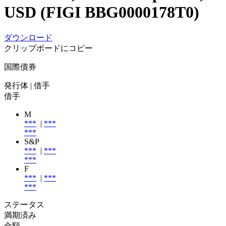
USD (FIGI BBG0000178T0)
ダウンロード
クリップボードにコピー
国際債券
発行体
| 借手
借手
M
***
|
***
***
S&P
***
|
***
***
F
***
|
***
***
ステータス
満期済み
金額