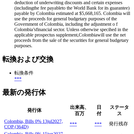
deduction of underwriting discounts and certain expenses
(includingthe fee payableto the World Bank for its guarantee)
payable by Colombia estimated at $5,668,165. Colombia will
use the proceeds for general budgetary purposes of the
Government of Colombia, including the adjustment o f
Colombia’sfinancial sector. Unless otherwise specihed in the
applicable prospectus supplement,Colombiawill use the net
proceeds from the sale of the securities for general budgetary
purposes.
転換および交換
転換条件
***
最新の発行体
出来高、
日
ステータ
発行体
百万
付
ス
Colombia, Bills 0% 13jul2027,
発行残存
***
***
COP (364D)
Colombia, Bills 0% 15jun2027,