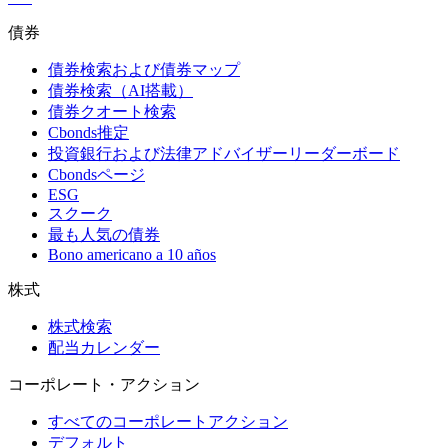
債券
債券検索および債券マップ
債券検索（AI搭載）
債券クオート検索
Cbonds推定
投資銀行および法律アドバイザーリーダーボード
Cbondsページ
ESG
スクーク
最も人気の債券
Bono americano a 10 años
株式
株式検索
配当カレンダー
コーポレート・アクション
すべてのコーポレートアクション
デフォルト