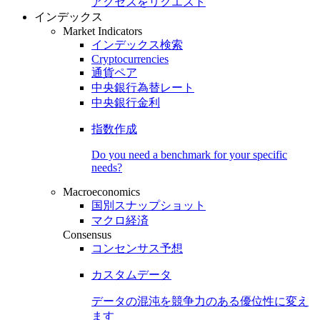
アクセスをリクエスト
インデックス
Market Indicators
インデックス検索
Cryptocurrencies
通貨ペア
中央銀行為替レート
中央銀行金利
指数作成
Do you need a benchmark for your specific
needs?
Macroeconomics
国別スナップショット
マクロ経済
Consensus
コンセンサス予想
カスタムデータ
データの混沌を競争力のある
優位性
に変え
ます