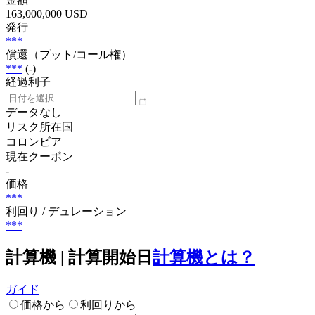
163,000,000 USD
発行
***
償還（プット/コール権）
***
(-)
経過利子
データなし
リスク所在国
コロンビア
現在クーポン
-
価格
***
利回り / デュレーション
***
計算機 | 計算開始日
計算機とは？
ガイド
価格から
利回りから