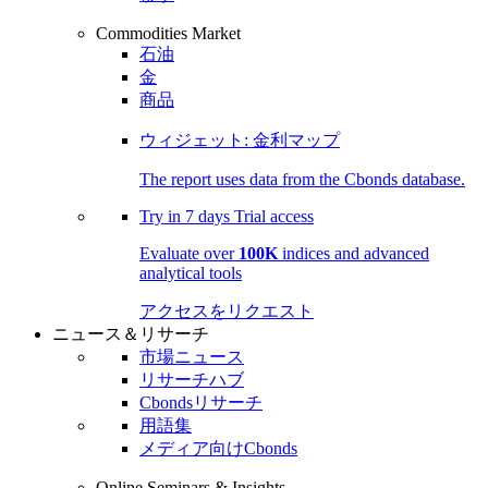
Commodities Market
石油
金
商品
ウィジェット: 金利マップ
The report uses data from the Cbonds database.
Try in
7 days
Trial access
Evaluate over
100K
indices and advanced
analytical tools
アクセスをリクエスト
ニュース＆リサーチ
市場ニュース
リサーチハブ
Cbondsリサーチ
用語集
メディア向けCbonds
Online Seminars & Insights