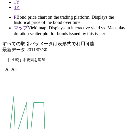
1Y
3Y
P
Bond price chart on the trading platform. Displays the
historical price of the bond over time
マップ
Yield map. Displays an interactive yield vs. Macaulay
duration scatter plot for bonds issued by this issuer
すべての取引パラメータは表形式で利用可能
最新データ
2011/03/30
比較する要素を追加