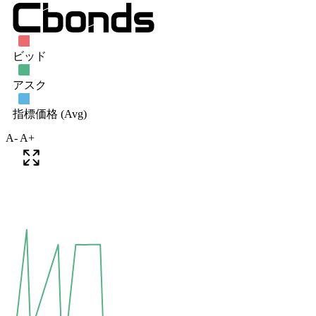
A-
A+