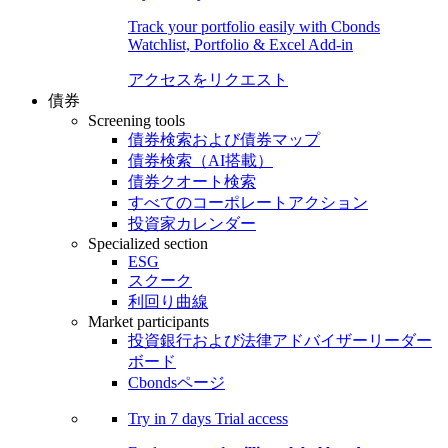
Track your portfolio easily with Cbonds
Watchlist, Portfolio & Excel Add-in
アクセスをリクエスト
債券
Screening tools
債券検索および債券マップ
債券検索（AI搭載）
債券クオート検索
すべてのコーポレートアクション
投資家カレンダー
Specialized section
ESG
スクーク
利回り曲線
Market participants
投資銀行および法律アドバイザーリーダー
ボード
Cbondsページ
Try in
7 days
Trial access