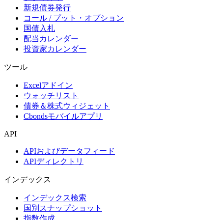
新規債券発行
コール / プット・オプション
国債入札
配当カレンダー
投資家カレンダー
ツール
Excelアドイン
ウォッチリスト
債券＆株式ウィジェット
Cbondsモバイルアプリ
API
APIおよびデータフィード
APIディレクトリ
インデックス
インデックス検索
国別スナップショット
指数作成