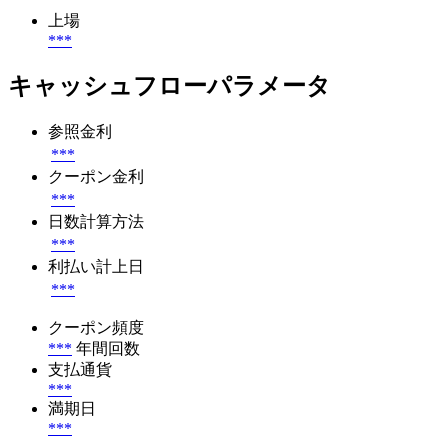
上場
***
キャッシュフローパラメータ
参照金利
***
クーポン金利
***
日数計算方法
***
利払い計上日
***
クーポン頻度
***
年間回数
支払通貨
***
満期日
***