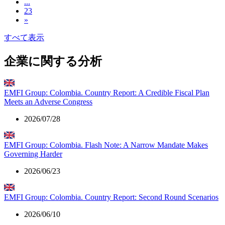
...
23
»
すべて表示
企業に関する分析
EMFI Group: Colombia. Country Report: A Credible Fiscal Plan
Meets an Adverse Congress
2026/07/28
EMFI Group: Colombia. Flash Note: A Narrow Mandate Makes
Governing Harder
2026/06/23
EMFI Group: Colombia. Country Report: Second Round Scenarios
2026/06/10