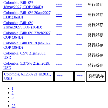
Colombia, Bills 0%
発行残存
***
***
18may2027, COP (364D)
Colombia, Bills 0% 20apr2027,
発行残存
***
***
COP (364D)
Colombia, Bills 0%
発行残存
***
***
23mar2027, COP (364D)
Colombia, Bills 0% 23feb2027,
発行残存
***
***
COP (364D)
Colombia, Bills 0% 26jan2027,
発行残存
***
***
COP (364D)
Colombia, 6.5% 21jan2033,
発行残存
***
***
USD
Colombia, 5.375% 21jan2029,
発行残存
***
***
USD
Colombia, 6.125% 21jan2031,
発行残存
***
***
USD
1
2
3
...
23