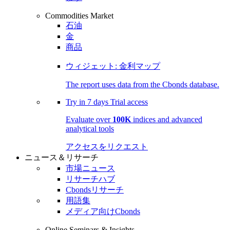
Commodities Market
石油
金
商品
ウィジェット: 金利マップ
The report uses data from the Cbonds database.
Try in
7 days
Trial access
Evaluate over
100K
indices and advanced
analytical tools
アクセスをリクエスト
ニュース＆リサーチ
市場ニュース
リサーチハブ
Cbondsリサーチ
用語集
メディア向けCbonds
Online Seminars & Insights