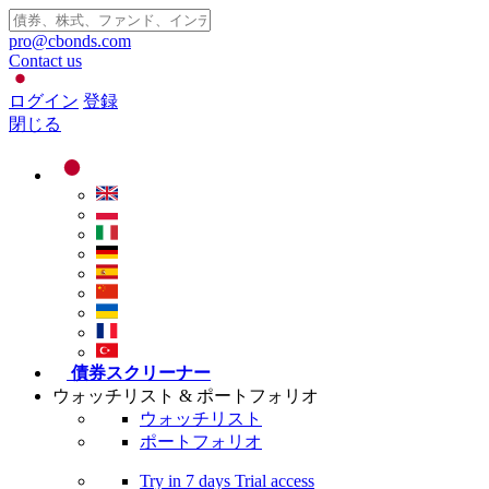
pro@cbonds.com
Contact us
ログイン
登録
閉じる
債券スクリーナー
ウォッチリスト & ポートフォリオ
ウォッチリスト
ポートフォリオ
Try in
7 days
Trial access