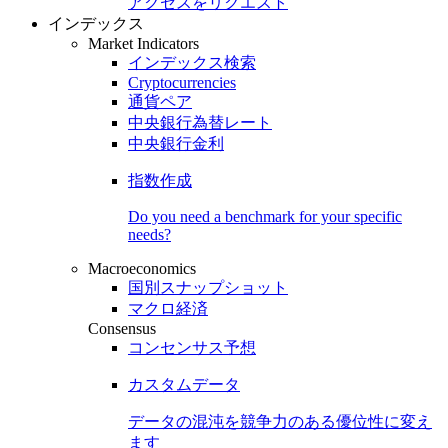
アクセスをリクエスト
インデックス
Market Indicators
インデックス検索
Cryptocurrencies
通貨ペア
中央銀行為替レート
中央銀行金利
指数作成
Do you need a benchmark for your specific
needs?
Macroeconomics
国別スナップショット
マクロ経済
Consensus
コンセンサス予想
カスタムデータ
データの混沌を競争力のある
優位性
に変え
ます