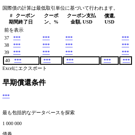
国際債の計算は最低取引単位に基づいて行われます。
#
クーポン
クーポ
クーポン支払
償還,
期間終了日
ン、%
金額, USD
USD
前を表示
37
***
***
***
***
38
***
***
***
***
39
***
***
***
***
40
***
***
***
***
***
Excelにエクスポート
早期償還条件
***
最も包括的なデータベースを探索
1 000 000
債券