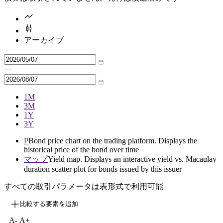
アーカイブ
—
1M
3M
1Y
3Y
P
Bond price chart on the trading platform. Displays the
historical price of the bond over time
マップ
Yield map. Displays an interactive yield vs. Macaulay
duration scatter plot for bonds issued by this issuer
すべての取引パラメータは表形式で利用可能
比較する要素を追加