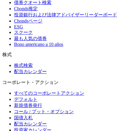
債券クオート検索
Cbonds推定
投資銀行および法律アドバイザーリーダーボード
Cbondsページ
ESG
スクーク
最も人気の債券
Bono americano a 10 años
株式
株式検索
配当カレンダー
コーポレート・アクション
すべてのコーポレートアクション
デフォルト
新規債券発行
コール / プット・オプション
国債入札
配当カレンダー
投資家カレンダー