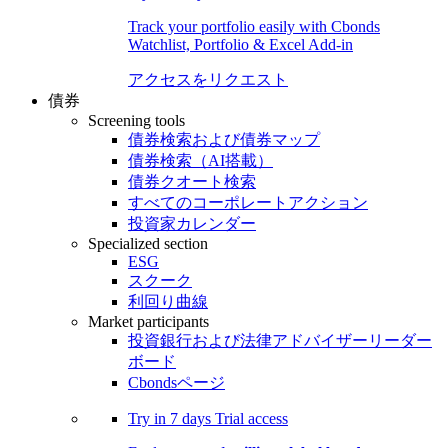
Track your portfolio easily with Cbonds
Watchlist, Portfolio & Excel Add-in
アクセスをリクエスト
債券
Screening tools
債券検索および債券マップ
債券検索（AI搭載）
債券クオート検索
すべてのコーポレートアクション
投資家カレンダー
Specialized section
ESG
スクーク
利回り曲線
Market participants
投資銀行および法律アドバイザーリーダー
ボード
Cbondsページ
Try in
7 days
Trial access