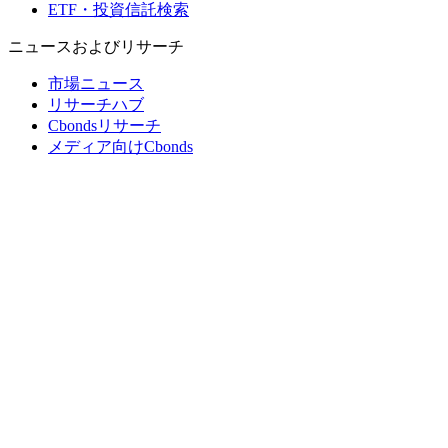
ETF・投資信託検索
ニュースおよびリサーチ
市場ニュース
リサーチハブ
Cbondsリサーチ
メディア向けCbonds
用語集
ヘルプ
会社概要
支払いの保証
CBONDS OLD
計算機
債券クオート検索