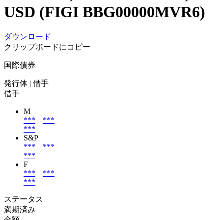
USD (FIGI BBG00000MVR6)
ダウンロード
クリップボードにコピー
国際債券
発行体
| 借手
借手
M
***
|
***
***
S&P
***
|
***
***
F
***
|
***
***
ステータス
満期済み
金額