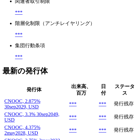
関連者取引制限
***
階層化制限（アンチレイヤリング）
***
集団行動条項
***
最新の発行体
出来高、
日
ステータ
発行体
百万
付
ス
CNOOC, 2.875%
発行残存
***
***
30sep2029, USD
CNOOC, 3.3% 30sep2049,
発行残存
***
***
USD
CNOOC, 4.375%
発行残存
***
***
2may2028, USD