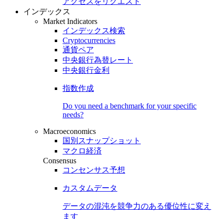
アクセスをリクエスト
インデックス
Market Indicators
インデックス検索
Cryptocurrencies
通貨ペア
中央銀行為替レート
中央銀行金利
指数作成
Do you need a benchmark for your specific
needs?
Macroeconomics
国別スナップショット
マクロ経済
Consensus
コンセンサス予想
カスタムデータ
データの混沌を競争力のある
優位性
に変え
ます