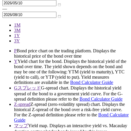
—
1M
3M
1Y
3Y
P
Bond price chart on the trading platform. Displays the
historical price of the bond over time
Y
Yield chart for the bond. Displays the historical yield of the
bond over time. The yield shown depends on the bond and
may be one of the following: YTM (yield to maturity), YTC
(yield to call), or YTP (yield to put). Yield measures
definitions are available in the
Bond Calculator Guide
Gスプレッド
G-spread chart. Displays the historical yield
spread of the bond to a government yield curve. For the G-
spread definition please refer to the
Bond Calculator Guide
Z-spread
Z-spread (zero-volatility spread) chart. Displays the
historical Z-spread of the bond over a risk-free yield curve.
For the Z-spread definition please refer to the
Bond Calculator
Guide
マップ
Yield map. Displays an interactive yield vs. Macaulay