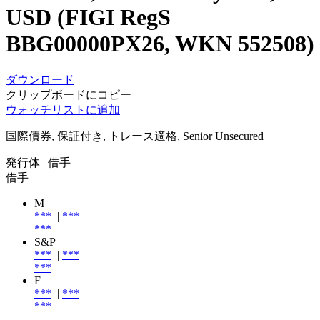
USD (FIGI RegS
BBG00000PX26, WKN 552508)
ダウンロード
クリップボードにコピー
ウォッチリストに追加
国際債券, 保証付き, トレース適格, Senior Unsecured
発行体
| 借手
借手
M
***
|
***
***
S&P
***
|
***
***
F
***
|
***
***