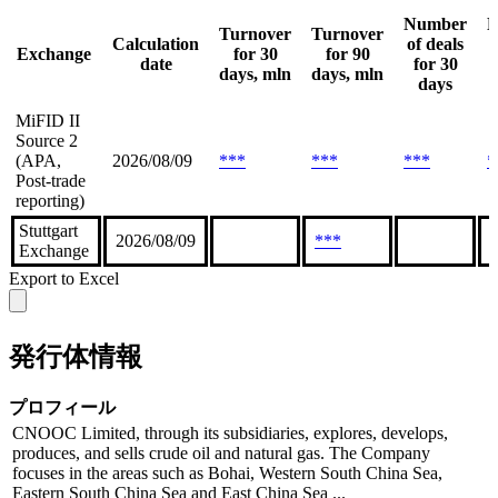
Number
N
Turnover
Turnover
Calculation
of deals
o
Exchange
for 30
for 90
date
for 30
days, mln
days, mln
days
MiFID II
Source 2
(APA,
2026/08/09
***
***
***
*
Post-trade
reporting)
Stuttgart
2026/08/09
***
Exchange
Export to Excel
発行体情報
プロフィール
CNOOC Limited, through its subsidiaries, explores, develops,
produces, and sells crude oil and natural gas. The Company
focuses in the areas such as Bohai, Western South China Sea,
Eastern South China Sea and East China Sea ...