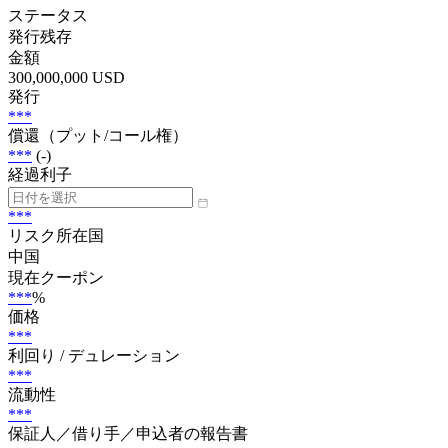
ステータス
発行残存
金額
300,000,000 USD
発行
***
償還（プット/コール権）
***
(-)
経過利子
***
リスク所在国
中国
現在クーポン
***
%
価格
***
利回り / デュレーション
***
流動性
***
保証人／借り手／申込者の報告書