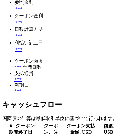
参照金利
***
クーポン金利
***
日数計算方法
***
利払い計上日
***
クーポン頻度
***
年間回数
支払通貨
***
満期日
***
キャッシュフロー
国際債の計算は最低取引単位に基づいて行われます。
#
クーポン
クーポ
クーポン支払
償還,
期間終了日
ン、%
金額, USD
USD