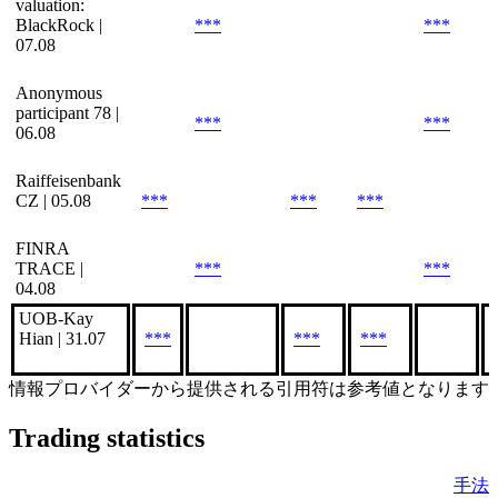
valuation:
BlackRock |
***
***
07.08
Anonymous
participant 78 |
***
***
06.08
Raiffeisenbank
CZ | 05.08
***
***
***
FINRA
TRACE |
***
***
04.08
UOB-Kay
Hian | 31.07
***
***
***
情報プロバイダーから提供される引用符は参考値となります
Trading statistics
手法