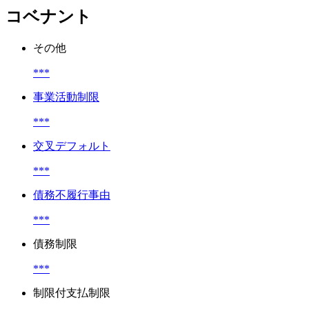
コベナント
その他
***
事業活動制限
***
交叉デフォルト
***
債務不履行事由
***
債務制限
***
制限付支払制限