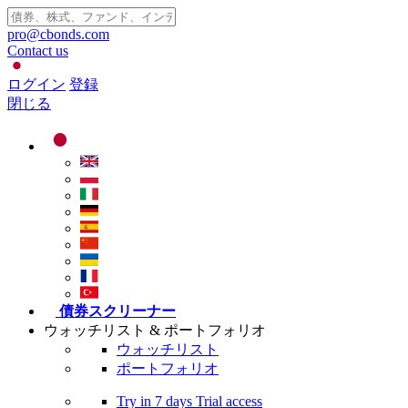
pro@cbonds.com
Contact us
ログイン
登録
閉じる
債券スクリーナー
ウォッチリスト & ポートフォリオ
ウォッチリスト
ポートフォリオ
Try in
7 days
Trial access