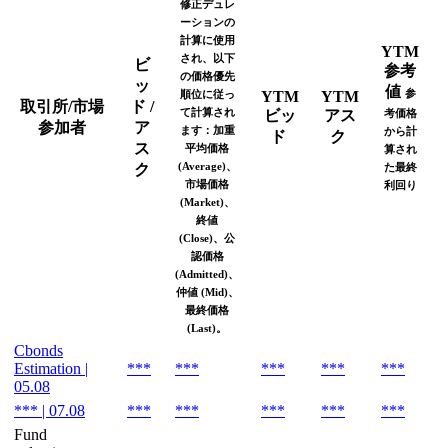
修正デュレ
ーションの
計算に使用
YTM
され、以下
ビ
参考
の価格優先
ッ
値
参
順位に従っ
YTM
YTM
取引所/市場
ド /
て計算され
ビッ
アス
考価格
参加者
ア
ます：加重
から計
ド
ク
ス
平均価格
算され
(Average)、
ク
た最終
市場価格
利回り
(Market)、
終値
(Close)、公
認価格
(Admitted)、
仲値 (Mid)、
最終価格
(Last)。
Cbonds
Estimation |
***
***
***
***
***
05.08
*** | 07.08
***
***
***
***
***
Fund