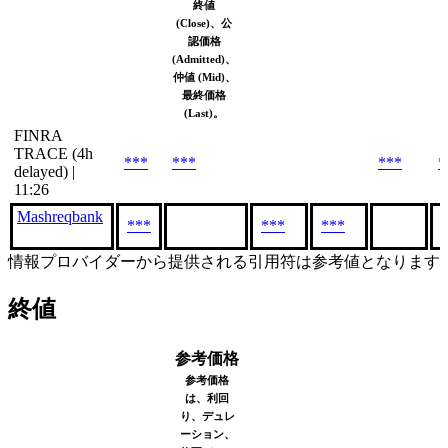
終値
(Close)、公
認価格
(Admitted)、
仲値 (Mid)、
最終価格
(Last)。
FINRA
TRACE (4h
***
***
***
*
delayed) |
11:26
Mashreqbank
***
***
***
情報プロバイダーから提供される引用符は参考値となります
終値
参考価格
参考価格
は、利回
り、デュレ
ーション、