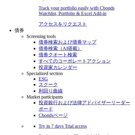
Track your portfolio easily with Cbonds
Watchlist, Portfolio & Excel Add-in
アクセスをリクエスト
債券
Screening tools
債券検索および債券マップ
債券検索（AI搭載）
債券クオート検索
すべてのコーポレートアクション
投資家カレンダー
Specialized section
ESG
スクーク
利回り曲線
Market participants
投資銀行および法律アドバイザーリーダー
ボード
Cbondsページ
Try in
7 days
Trial access