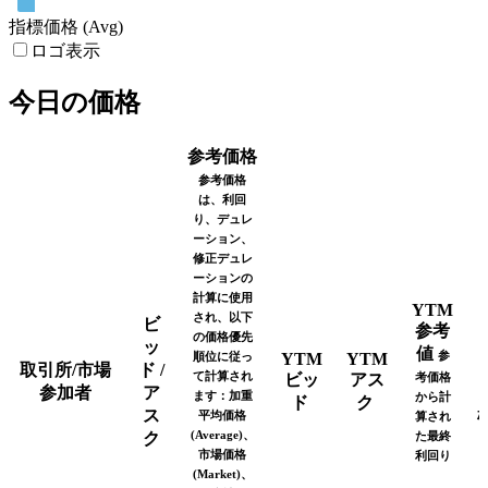
指標価格 (Avg)
ロゴ表示
今日の価格
参考価格
参考価格
は、利回
り、デュレ
ーション、
修正デュレ
ーションの
計算に使用
YTM
され、以下
ビ
参考
の価格優先
ッ
値
参
順位に従っ
YTM
YTM
取引所/市場
ド /
て計算され
ビッ
アス
考価格
参加者
ア
ます：加重
から計
ド
ク
ス
平均価格
算され
(Average)、
ク
た最終
市場価格
利回り
(Market)、