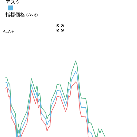
A-
A+