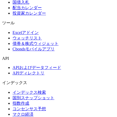
国債入札
配当カレンダー
投資家カレンダー
ツール
Excelアドイン
ウォッチリスト
債券＆株式ウィジェット
Cbondsモバイルアプリ
API
APIおよびデータフィード
APIディレクトリ
インデックス
インデックス検索
国別スナップショット
指数作成
コンセンサス予想
マクロ経済