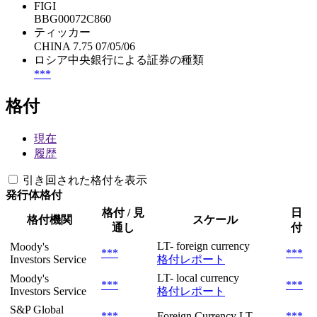
FIGI
BBG00072C860
ティッカー
CHINA 7.75 07/05/06
ロシア中央銀行による証券の種類
***
格付
現在
履歴
引き回された格付を表示
発行体格付
格付 / 見
日
格付機関
スケール
通し
付
LT- foreign currency
Moody's
***
***
Investors Service
格付レポート
LT- local currency
Moody's
***
***
Investors Service
格付レポート
S&P Global
***
Foreign Currency LT
***