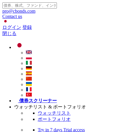
pro@cbonds.com
Contact us
ログイン
登録
閉じる
債券スクリーナー
ウォッチリスト & ポートフォリオ
ウォッチリスト
ポートフォリオ
Try in
7 days
Trial access