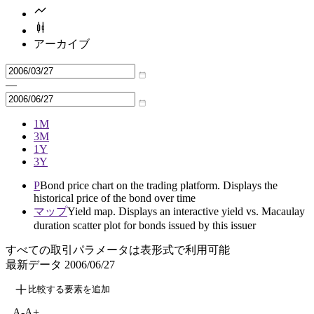
アーカイブ
—
1M
3M
1Y
3Y
P
Bond price chart on the trading platform. Displays the
historical price of the bond over time
マップ
Yield map. Displays an interactive yield vs. Macaulay
duration scatter plot for bonds issued by this issuer
すべての取引パラメータは表形式で利用可能
最新データ
2006/06/27
比較する要素を追加