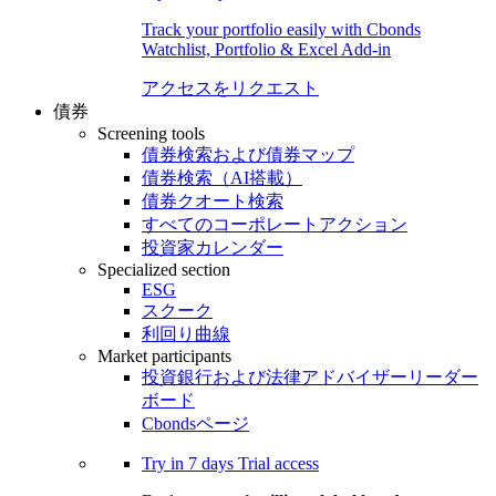
Track your portfolio easily with Cbonds
Watchlist, Portfolio & Excel Add-in
アクセスをリクエスト
債券
Screening tools
債券検索および債券マップ
債券検索（AI搭載）
債券クオート検索
すべてのコーポレートアクション
投資家カレンダー
Specialized section
ESG
スクーク
利回り曲線
Market participants
投資銀行および法律アドバイザーリーダー
ボード
Cbondsページ
Try in
7 days
Trial access