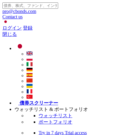
pro@cbonds.com
Contact us
ログイン
登録
閉じる
債券スクリーナー
ウォッチリスト & ポートフォリオ
ウォッチリスト
ポートフォリオ
Try in
7 days
Trial access