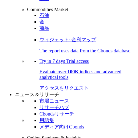
Commodities Market
石油
金
商品
ウィジェット: 金利マップ
The report uses data from the Cbonds database.
Try in
7 days
Trial access
Evaluate over
100K
indices and advanced
analytical tools
アクセスをリクエスト
ニュース＆リサーチ
市場ニュース
リサーチハブ
Cbondsリサーチ
用語集
メディア向けCbonds
Online Seminars & Insights