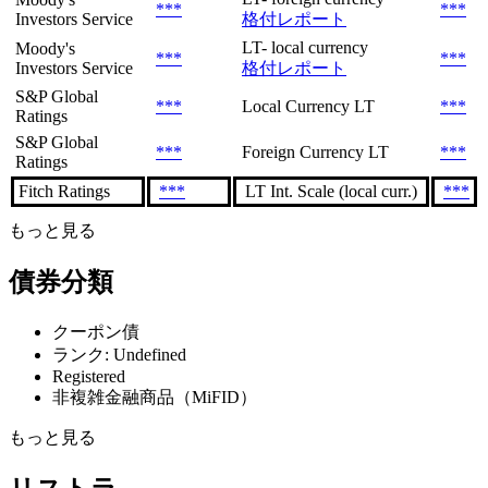
***
***
Investors Service
格付レポート
LT- local currency
Moody's
***
***
Investors Service
格付レポート
S&P Global
***
Local Currency LT
***
Ratings
S&P Global
***
Foreign Currency LT
***
Ratings
Fitch Ratings
***
LT Int. Scale (local curr.)
***
もっと見る
債券分類
クーポン債
ランク: Undefined
Registered
非複雑金融商品（MiFID）
もっと見る