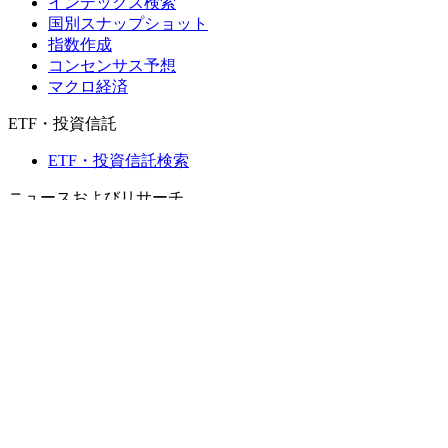
インデックス検索
国別スナップショット
指数作成
コンセンサス予想
マクロ経済
ETF・投資信託
ETF・投資信託検索
ニュースおよびリサーチ
市場ニュース
リサーチハブ
Cbondsリサーチ
メディア向けCbonds
用語集
ヘルプ
会社概要
支払いの保証