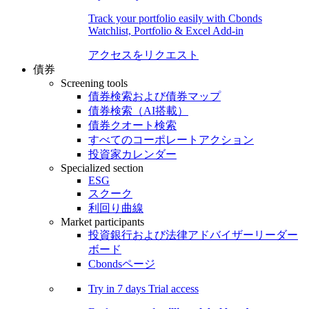
Track your portfolio easily with Cbonds
Watchlist, Portfolio & Excel Add-in
アクセスをリクエスト
債券
Screening tools
債券検索および債券マップ
債券検索（AI搭載）
債券クオート検索
すべてのコーポレートアクション
投資家カレンダー
Specialized section
ESG
スクーク
利回り曲線
Market participants
投資銀行および法律アドバイザーリーダー
ボード
Cbondsページ
Try in
7 days
Trial access