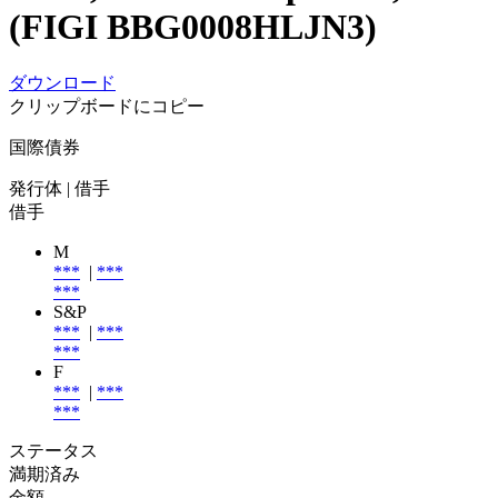
(FIGI BBG0008HLJN3)
ダウンロード
クリップボードにコピー
国際債券
発行体
| 借手
借手
M
***
|
***
***
S&P
***
|
***
***
F
***
|
***
***
ステータス
満期済み
金額