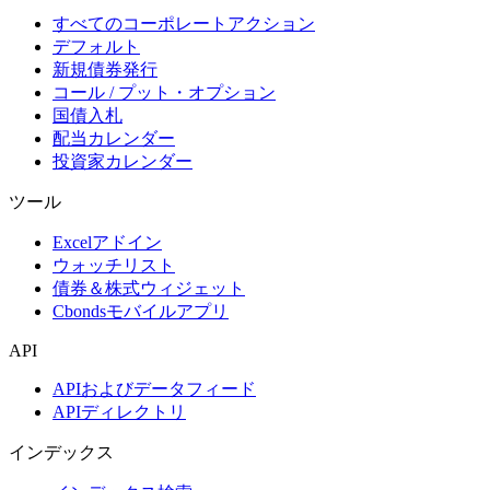
すべてのコーポレートアクション
デフォルト
新規債券発行
コール / プット・オプション
国債入札
配当カレンダー
投資家カレンダー
ツール
Excelアドイン
ウォッチリスト
債券＆株式ウィジェット
Cbondsモバイルアプリ
API
APIおよびデータフィード
APIディレクトリ
インデックス