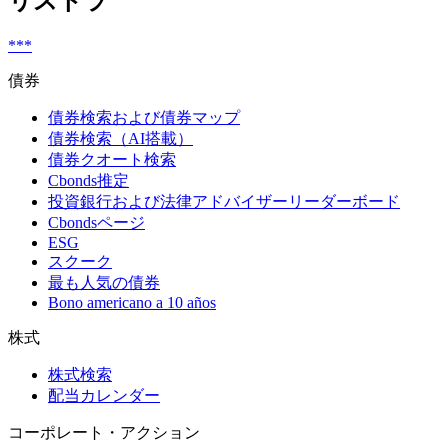
リストラ
***
債券
債券検索および債券マップ
債券検索（AI搭載）
債券クオート検索
Cbonds推定
投資銀行および法律アドバイザーリーダーボード
Cbondsページ
ESG
スクーク
最も人気の債券
Bono americano a 10 años
株式
株式検索
配当カレンダー
コーポレート・アクション