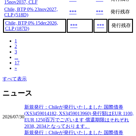
15nov2037, CLF
Chile, BTP 0% 23nov2027,
発行残存
***
***
CLP (518D)
Chile, BTP 0% 15dec2026,
発行残存
***
***
CLP (187D)
1
2
3
...
17
»
すべて表示
ニュース
新規発行：Chileが発行いたしました 国際債券
(XS3459014182, XS3459013960) 発行額はEUR 1100,
2026/07/30
EUR 1250百万でございます 償還期限はそれぞれ
2038, 2034となっております。
新規発行：Chileが発行いたしました 国際債券