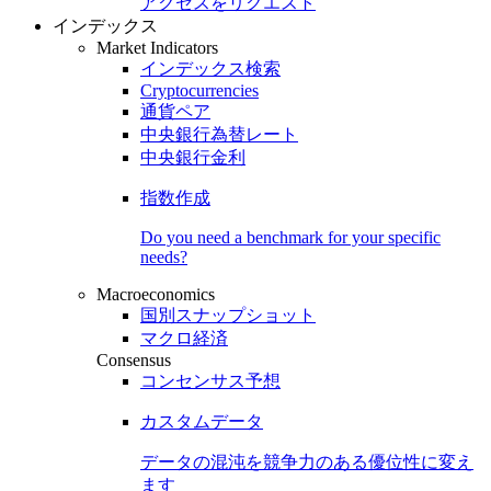
アクセスをリクエスト
インデックス
Market Indicators
インデックス検索
Cryptocurrencies
通貨ペア
中央銀行為替レート
中央銀行金利
指数作成
Do you need a benchmark for your specific
needs?
Macroeconomics
国別スナップショット
マクロ経済
Consensus
コンセンサス予想
カスタムデータ
データの混沌を競争力のある
優位性
に変え
ます