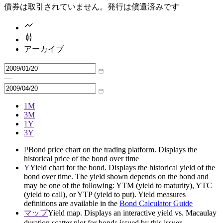
債券は取引されていません。発行は償還済みです
アーカイブ
—
1M
3M
1Y
3Y
P
Bond price chart on the trading platform. Displays the
historical price of the bond over time
Y
Yield chart for the bond. Displays the historical yield of the
bond over time. The yield shown depends on the bond and
may be one of the following: YTM (yield to maturity), YTC
(yield to call), or YTP (yield to put). Yield measures
definitions are available in the
Bond Calculator Guide
マップ
Yield map. Displays an interactive yield vs. Macaulay
duration scatter plot for bonds issued by this issuer