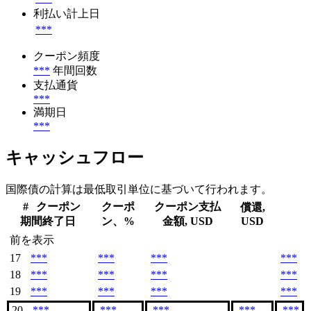
利払い計上日
***
クーポン頻度
***
年間回数
支払通貨
***
満期日
***
キャッシュフロー
国際債の計算は最低取引単位に基づいて行われます。
#
クーポン
クーポ
クーポン支払
償還,
期間終了日
ン、%
金額, USD
USD
前を表示
17
***
***
***
***
18
***
***
***
***
19
***
***
***
***
20
***
***
***
***
***