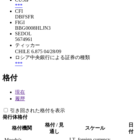
***
CFI
DBFSFR
FIGI
BBG0008HLJN3
SEDOL
5674961
ティッカー
CHILE 6.875 04/28/09
ロシア中央銀行による証券の種類
***
格付
現在
履歴
引き回された格付を表示
発行体格付
格付 / 見
日
格付機関
スケール
通し
付
LT- foreign currency
Moody's