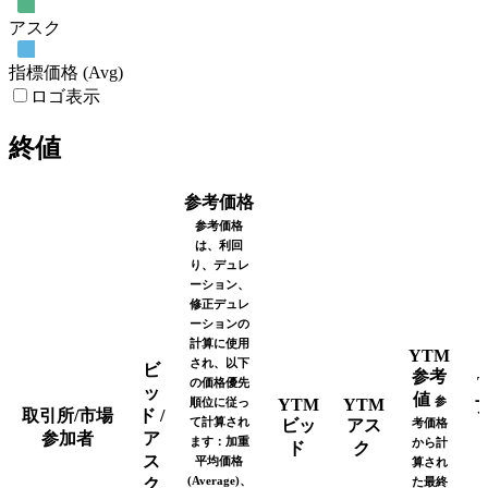
アスク
指標価格 (Avg)
ロゴ表示
終値
参考価格
参考価格
は、利回
り、デュレ
ーション、
修正デュレ
ーションの
計算に使用
YTM
され、以下
ビ
参考
の価格優先
ッ
値
参
順位に従っ
YTM
YTM
取引所/市場
ド /
て計算され
ビッ
アス
考価格
参加者
ア
ます：加重
から計
ド
ク
ス
平均価格
算され
(Average)、
ク
た最終