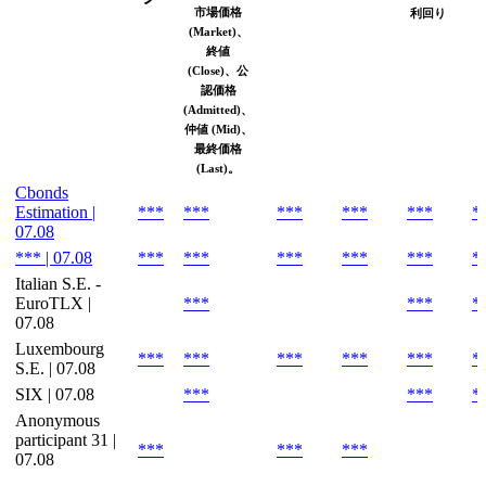
市場価格
利回り
(Market)、
終値
(Close)、公
認価格
(Admitted)、
仲値 (Mid)、
最終価格
(Last)。
Cbonds
Estimation |
***
***
***
***
***
*
07.08
*** | 07.08
***
***
***
***
***
*
Italian S.E. -
EuroTLX |
***
***
*
07.08
Luxembourg
***
***
***
***
***
*
S.E. | 07.08
SIX | 07.08
***
***
*
Anonymous
participant 31 |
***
***
***
07.08