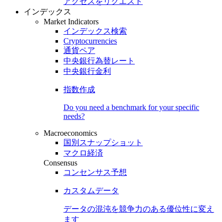
アクセスをリクエスト
インデックス
Market Indicators
インデックス検索
Cryptocurrencies
通貨ペア
中央銀行為替レート
中央銀行金利
指数作成
Do you need a benchmark for your specific
needs?
Macroeconomics
国別スナップショット
マクロ経済
Consensus
コンセンサス予想
カスタムデータ
データの混沌を競争力のある
優位性
に変え
ます