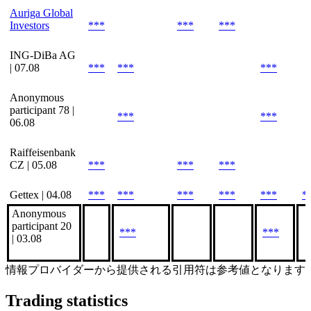
Auriga Global
Investors
***
***
***
ING-DiBa AG
| 07.08
***
***
***
Anonymous
participant 78 |
***
***
06.08
Raiffeisenbank
CZ | 05.08
***
***
***
Gettex | 04.08
***
***
***
***
***
*
Anonymous
participant 20
***
***
| 03.08
情報プロバイダーから提供される引用符は参考値となります
Trading statistics