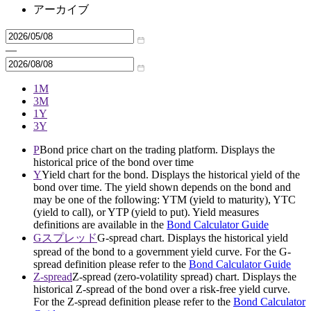
アーカイブ
—
1M
3M
1Y
3Y
P
Bond price chart on the trading platform. Displays the
historical price of the bond over time
Y
Yield chart for the bond. Displays the historical yield of the
bond over time. The yield shown depends on the bond and
may be one of the following: YTM (yield to maturity), YTC
(yield to call), or YTP (yield to put). Yield measures
definitions are available in the
Bond Calculator Guide
Gスプレッド
G-spread chart. Displays the historical yield
spread of the bond to a government yield curve. For the G-
spread definition please refer to the
Bond Calculator Guide
Z-spread
Z-spread (zero-volatility spread) chart. Displays the
historical Z-spread of the bond over a risk-free yield curve.
For the Z-spread definition please refer to the
Bond Calculator