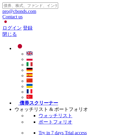
pro@cbonds.com
Contact us
ログイン
登録
閉じる
債券スクリーナー
ウォッチリスト & ポートフォリオ
ウォッチリスト
ポートフォリオ
Try in
7 days
Trial access