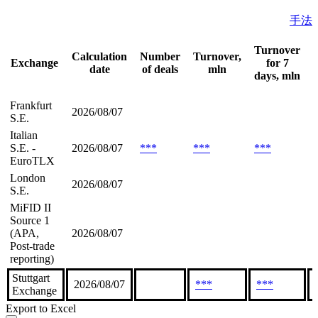
手法
Turnover
Calculation
Number
Turnover,
Exchange
for 7
date
of deals
mln
days, mln
Frankfurt
2026/08/07
S.E.
Italian
S.E. -
2026/08/07
***
***
***
EuroTLX
London
2026/08/07
S.E.
MiFID II
Source 1
(APA,
2026/08/07
Post-trade
reporting)
Stuttgart
2026/08/07
***
***
Exchange
Export to Excel