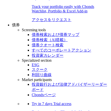
Track your portfolio easily with Cbonds
Watchlist, Portfolio & Excel Add-in
アクセスをリクエスト
債券
Screening tools
債券検索および債券マップ
債券検索（AI搭載）
債券クオート検索
すべてのコーポレートアクション
投資家カレンダー
Specialized section
ESG
スクーク
利回り曲線
Market participants
投資銀行および法律アドバイザーリーダー
ボード
Cbondsページ
Try in
7 days
Trial access