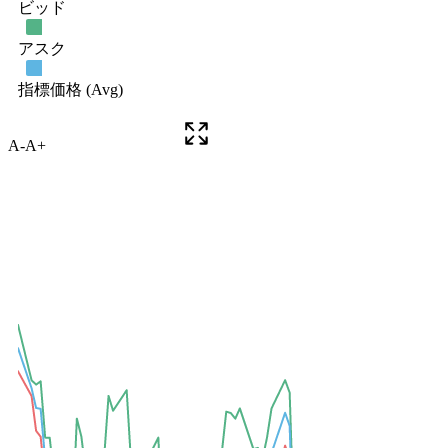
A-
A+