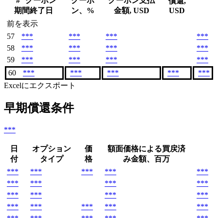
#
クーポン
クーポ
クーポン支払
償還,
期間終了日
ン、%
金額, USD
USD
前を表示
57
***
***
***
***
58
***
***
***
***
59
***
***
***
***
60
***
***
***
***
***
Excelにエクスポート
早期償還条件
***
日
オプション
価
額面価格による買戻済
付
タイプ
格
み金額、百万
***
***
***
***
***
***
***
***
***
***
***
***
***
***
***
***
***
***