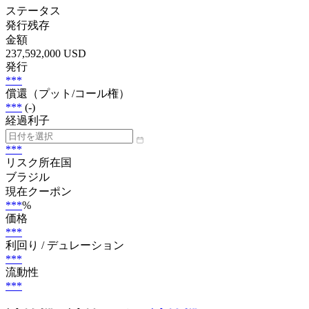
ステータス
発行残存
金額
237,592,000 USD
発行
***
償還（プット/コール権）
***
(-)
経過利子
***
リスク所在国
ブラジル
現在クーポン
***
%
価格
***
利回り / デュレーション
***
流動性
***