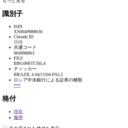
もっと見る
識別子
ISIN
XS0049988636
Cbonds ID
1110
共通コード
004998863
FIGI
BBG0003T3SL4
ティッカー
BRAZIL 4 04/15/04 PAL2
ロシア中央銀行による証券の種類
***
格付
現在
履歴