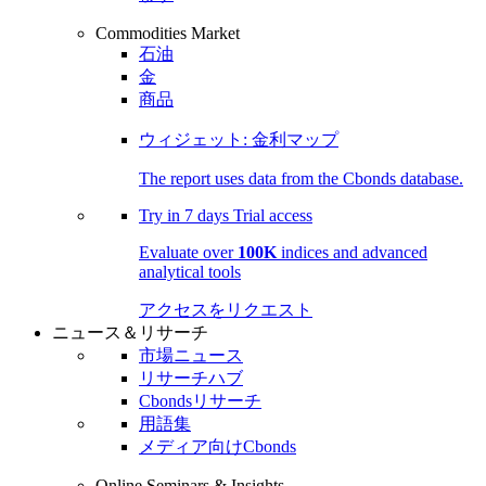
Commodities Market
石油
金
商品
ウィジェット: 金利マップ
The report uses data from the Cbonds database.
Try in
7 days
Trial access
Evaluate over
100K
indices and advanced
analytical tools
アクセスをリクエスト
ニュース＆リサーチ
市場ニュース
リサーチハブ
Cbondsリサーチ
用語集
メディア向けCbonds
Online Seminars & Insights