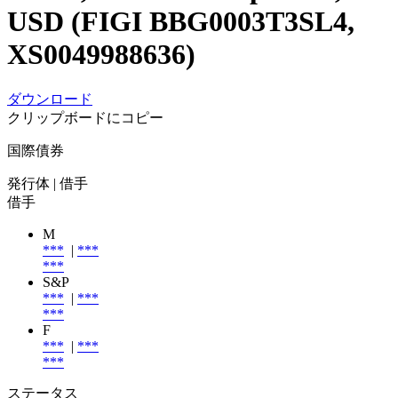
USD (FIGI BBG0003T3SL4,
XS0049988636)
ダウンロード
クリップボードにコピー
国際債券
発行体
| 借手
借手
M
***
|
***
***
S&P
***
|
***
***
F
***
|
***
***
ステータス