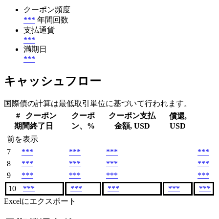
クーポン頻度
***
年間回数
支払通貨
***
満期日
***
キャッシュフロー
国際債の計算は最低取引単位に基づいて行われます。
#
クーポン
クーポ
クーポン支払
償還,
期間終了日
ン、%
金額, USD
USD
前を表示
7
***
***
***
***
8
***
***
***
***
9
***
***
***
***
10
***
***
***
***
***
Excelにエクスポート