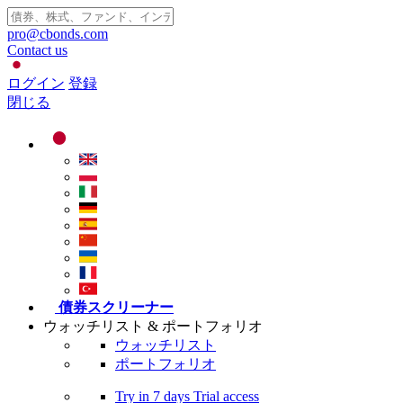
pro@cbonds.com
Contact us
ログイン
登録
閉じる
債券スクリーナー
ウォッチリスト & ポートフォリオ
ウォッチリスト
ポートフォリオ
Try in
7 days
Trial access