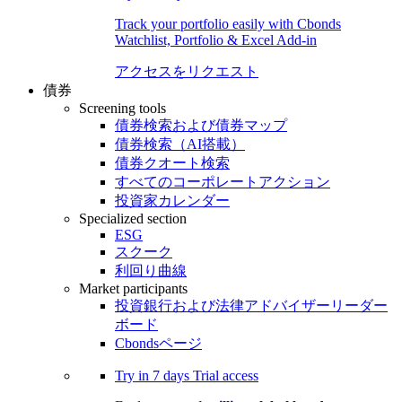
Track your portfolio easily with Cbonds
Watchlist, Portfolio & Excel Add-in
アクセスをリクエスト
債券
Screening tools
債券検索および債券マップ
債券検索（AI搭載）
債券クオート検索
すべてのコーポレートアクション
投資家カレンダー
Specialized section
ESG
スクーク
利回り曲線
Market participants
投資銀行および法律アドバイザーリーダー
ボード
Cbondsページ
Try in
7 days
Trial access