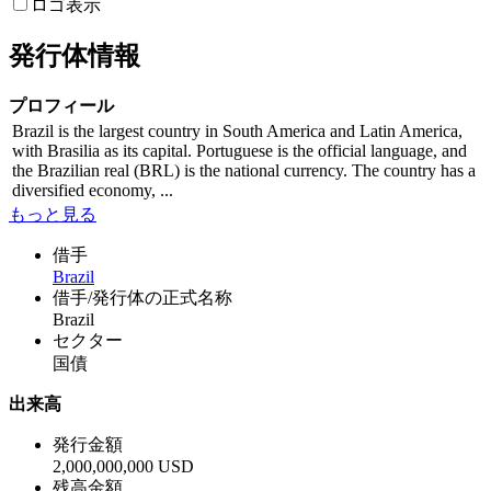
ロゴ表示
発行体情報
プロフィール
Brazil is the largest country in South America and Latin America,
with Brasilia as its capital. Portuguese is the official language, and
the Brazilian real (BRL) is the national currency. The country has a
diversified economy, ...
もっと見る
借手
Brazil
借手/発行体の正式名称
Brazil
セクター
国債
出来高
発行金額
2,000,000,000 USD
残高金額