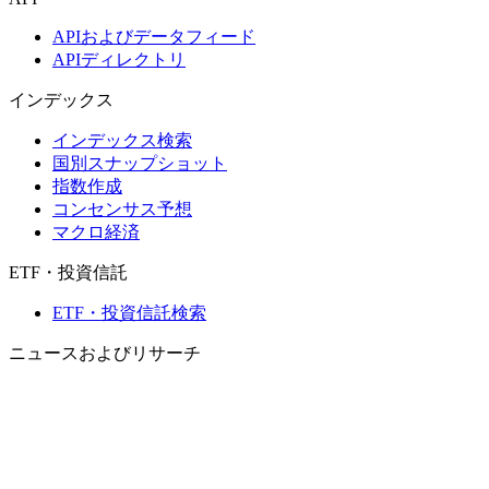
APIおよびデータフィード
APIディレクトリ
インデックス
インデックス検索
国別スナップショット
指数作成
コンセンサス予想
マクロ経済
ETF・投資信託
ETF・投資信託検索
ニュースおよびリサーチ
市場ニュース
リサーチハブ
Cbondsリサーチ
メディア向けCbonds
用語集