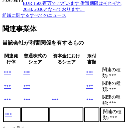
2026/04/16
EUR 1500百万でございます 償還期限はそれぞれ
2033, 2036となっております。
組織に関するすべてのニュース
関連事業体
当該会社が利害関係を有するもの
関連発
普通株式の
資本金におけ
添付
行体
シェア
るシェア
書類
関連の種
***
***
***
類: ***
関連の種
***
***
***
類: ***
関連の種
***
***
***
***
類: ***
関連の種
***
類: ***