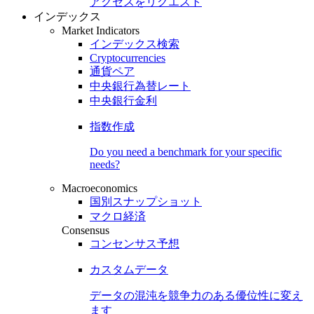
アクセスをリクエスト
インデックス
Market Indicators
インデックス検索
Cryptocurrencies
通貨ペア
中央銀行為替レート
中央銀行金利
指数作成
Do you need a benchmark for your specific
needs?
Macroeconomics
国別スナップショット
マクロ経済
Consensus
コンセンサス予想
カスタムデータ
データの混沌を競争力のある
優位性
に変え
ます