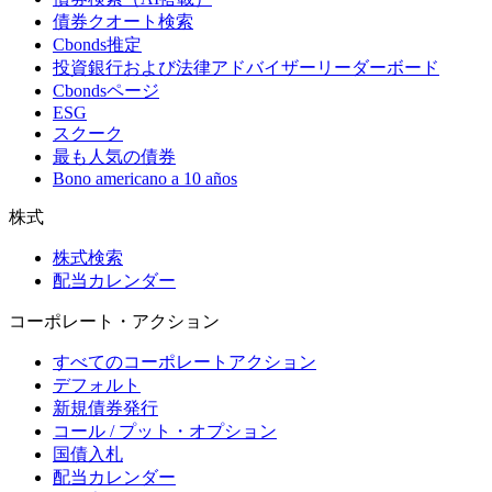
債券クオート検索
Cbonds推定
投資銀行および法律アドバイザーリーダーボード
Cbondsページ
ESG
スクーク
最も人気の債券
Bono americano a 10 años
株式
株式検索
配当カレンダー
コーポレート・アクション
すべてのコーポレートアクション
デフォルト
新規債券発行
コール / プット・オプション
国債入札
配当カレンダー