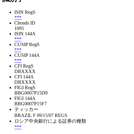
ISIN RegS
***
Cbonds ID
1095
ISIN 144A
***
CUSIP RegS
***
CUSIP 144A
***
CFI RegS
DBXXXX
CFI 144A
DBXXXX
FIGI RegS
BBG0007P15D9
FIGI 144A
BBG0007P15F7
ティッカー
BRAZIL F 09/15/07 REGS
ロシア中央銀行による証券の種類
***