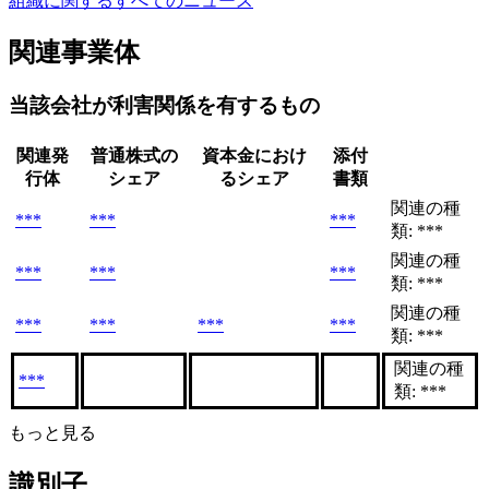
組織に関するすべてのニュース
関連事業体
当該会社が利害関係を有するもの
関連発
普通株式の
資本金におけ
添付
行体
シェア
るシェア
書類
関連の種
***
***
***
類: ***
関連の種
***
***
***
類: ***
関連の種
***
***
***
***
類: ***
関連の種
***
類: ***
もっと見る
識別子