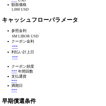
***
USD
額面価格
1,000 USD
キャッシュフローパラメータ
参照金利
6M LIBOR USD
クーポン金利
***
利払い計上日
***
クーポン頻度
***
年間回数
支払通貨
***
満期日
***
早期償還条件