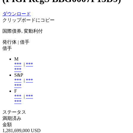
ダウンロード
クリップボードにコピー
国際債券, 変動利付
発行体
| 借手
借手
M
***
|
***
***
S&P
***
|
***
***
F
***
|
***
***
ステータス
満期済み
金額
1,281,699,000 USD