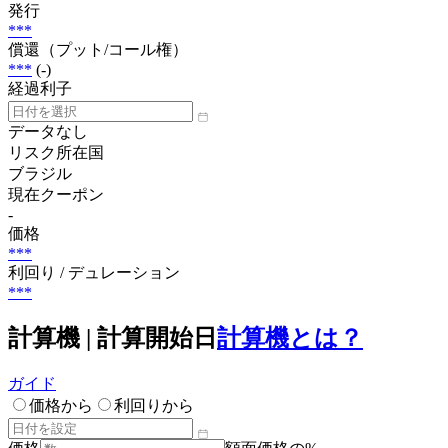
発行
***
償還（プット/コール権）
***
(-)
経過利子
データなし
リスク所在国
ブラジル
現在クーポン
-
価格
***
利回り / デュレーション
***
計算機 | 計算開始日
計算機とは？
ガイド
価格から
利回りから