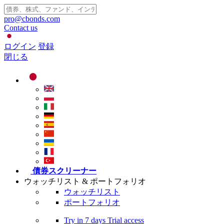
pro@cbonds.com
Contact us
ログイン
登録
閉じる
債券スクリーナー
ウォッチリスト & ポートフォリオ
ウォッチリスト
ポートフォリオ
Try in
7 days
Trial access