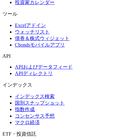
投資家カレンダー
ツール
Excelアドイン
ウォッチリスト
債券＆株式ウィジェット
Cbondsモバイルアプリ
API
APIおよびデータフィード
APIディレクトリ
インデックス
インデックス検索
国別スナップショット
指数作成
コンセンサス予想
マクロ経済
ETF・投資信託