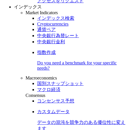
アクセスをリクエスト
インデックス
Market Indicators
インデックス検索
Cryptocurrencies
通貨ペア
中央銀行為替レート
中央銀行金利
指数作成
Do you need a benchmark for your specific
needs?
Macroeconomics
国別スナップショット
マクロ経済
Consensus
コンセンサス予想
カスタムデータ
データの混沌を競争力のある
優位性
に変え
ます