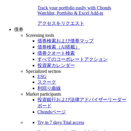
Track your portfolio easily with Cbonds
Watchlist, Portfolio & Excel Add-in
アクセスをリクエスト
債券
Screening tools
債券検索および債券マップ
債券検索（AI搭載）
債券クオート検索
すべてのコーポレートアクション
投資家カレンダー
Specialized section
ESG
スクーク
利回り曲線
Market participants
投資銀行および法律アドバイザーリーダー
ボード
Cbondsページ
Try in
7 days
Trial access