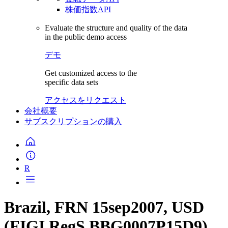
株価指数API
Evaluate the structure and quality of the data
in the public demo access
デモ
Get customized access to the
specific data sets
アクセスをリクエスト
会社概要
サブスクリプションの購入
R
Brazil, FRN 15sep2007, USD
(FIGI RegS BBG0007P15D9)