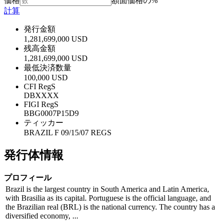
価格
額面価格の%
計算
発行金額
1,281,699,000 USD
残高金額
1,281,699,000 USD
最低決済数量
100,000 USD
CFI RegS
DBXXXX
FIGI RegS
BBG0007P15D9
ティッカー
BRAZIL F 09/15/07 REGS
発行体情報
プロフィール
Brazil is the largest country in South America and Latin America,
with Brasilia as its capital. Portuguese is the official language, and
the Brazilian real (BRL) is the national currency. The country has a
diversified economy, ...