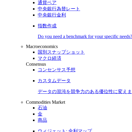
通貨ペア
中央銀行為替レート
中央銀行金利
指数作成
Do you need a benchmark for your specific needs
Macroeconomics
国別スナップショット
マクロ経済
Consensus
コンセンサス予想
カスタムデータ
データの混沌を競争力のある
優位性
に変えま
Commodities Market
石油
金
商品
ウィジェット: 金利マップ