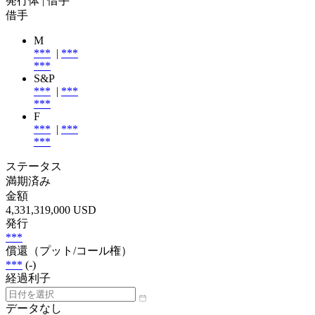
発行体
| 借手
借手
M
***
|
***
***
S&P
***
|
***
***
F
***
|
***
***
ステータス
満期済み
金額
4,331,319,000 USD
発行
***
償還（プット/コール権）
***
(-)
経過利子
データなし