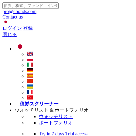
pro@cbonds.com
Contact us
ログイン
登録
閉じる
債券スクリーナー
ウォッチリスト & ポートフォリオ
ウォッチリスト
ポートフォリオ
Try in
7 days
Trial access