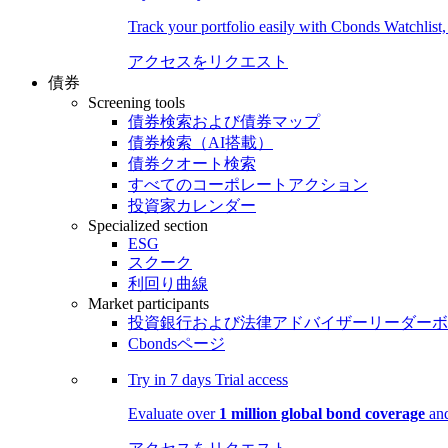
Track your portfolio easily with Cbonds Watchlist
アクセスをリクエスト
債券
Screening tools
債券検索および債券マップ
債券検索（AI搭載）
債券クオート検索
すべてのコーポレートアクション
投資家カレンダー
Specialized section
ESG
スクーク
利回り曲線
Market participants
投資銀行および法律アドバイザーリーダーボ
Cbondsページ
Try in
7 days
Trial access
Evaluate over
1 million global bond coverage
and