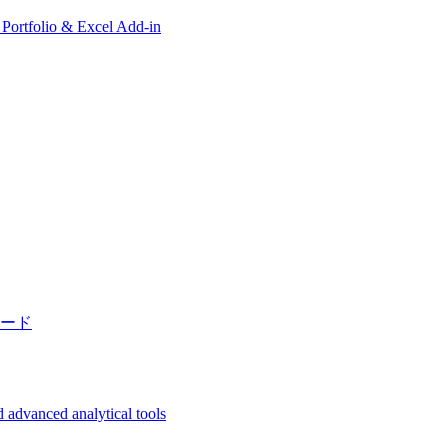
, Portfolio & Excel Add-in
ード
 advanced analytical tools