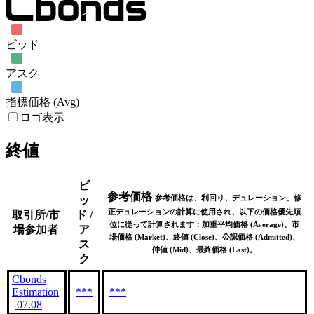
ビッド
アスク
指標価格 (Avg)
ロゴ表示
終値
ビ
参考価格
参考価格は、利回り、デュレーション、修
ッ
正デュレーションの計算に使用され、以下の価格優先順
取引所/市
ド /
位に従って計算されます：加重平均価格 (Average)、市
場参加者
ア
場価格 (Market)、終値 (Close)、公認価格 (Admitted)、
ス
仲値 (Mid)、最終価格 (Last)。
ク
Cbonds
Estimation
***
***
| 07.08