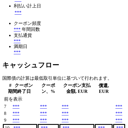
利払い計上日
***
クーポン頻度
***
年間回数
支払通貨
***
満期日
***
キャッシュフロー
国際債の計算は最低取引単位に基づいて行われます。
#
クーポン
クーポ
クーポン支払
償還,
期間終了日
ン、%
金額, EUR
EUR
前を表示
7
***
***
***
***
8
***
***
***
***
9
***
***
***
***
10
***
***
***
***
***