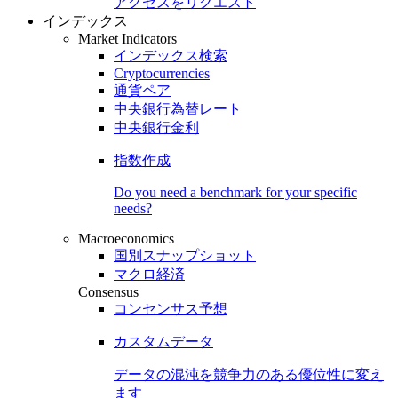
アクセスをリクエスト
インデックス
Market Indicators
インデックス検索
Cryptocurrencies
通貨ペア
中央銀行為替レート
中央銀行金利
指数作成
Do you need a benchmark for your specific
needs?
Macroeconomics
国別スナップショット
マクロ経済
Consensus
コンセンサス予想
カスタムデータ
データの混沌を競争力のある
優位性
に変え
ます