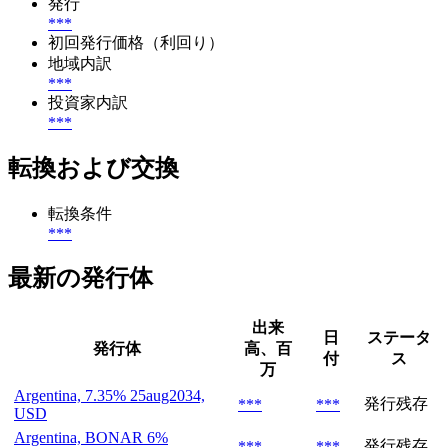
発行
***
初回発行価格（利回り）
地域内訳
***
投資家内訳
***
転換および交換
転換条件
***
最新の発行体
出来
日
ステータ
発行体
高、百
付
ス
万
Argentina, 7.35% 25aug2034,
発行残存
***
***
USD
Argentina, BONAR 6%
発行残存
***
***