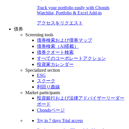
Track your portfolio easily with Cbonds
Watchlist, Portfolio & Excel Add-in
アクセスをリクエスト
債券
Screening tools
債券検索および債券マップ
債券検索（AI搭載）
債券クオート検索
すべてのコーポレートアクション
投資家カレンダー
Specialized section
ESG
スクーク
利回り曲線
Market participants
投資銀行および法律アドバイザーリーダー
ボード
Cbondsページ
Try in
7 days
Trial access