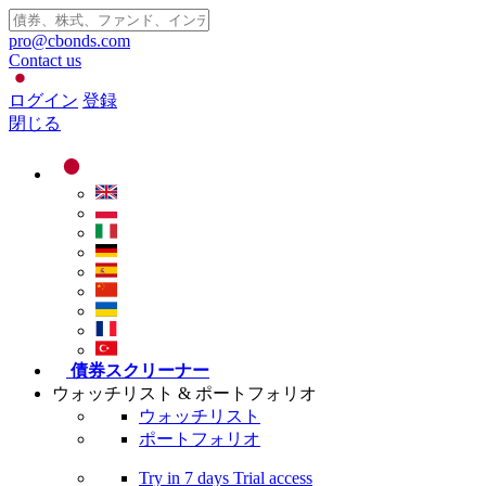
pro@cbonds.com
Contact us
ログイン
登録
閉じる
債券スクリーナー
ウォッチリスト & ポートフォリオ
ウォッチリスト
ポートフォリオ
Try in
7 days
Trial access