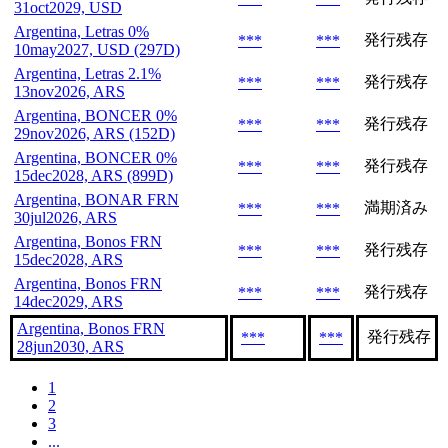
31oct2029, USD
Argentina, Letras 0%
発行残存
***
***
10may2027, USD (297D)
Argentina, Letras 2.1%
発行残存
***
***
13nov2026, ARS
Argentina, BONCER 0%
発行残存
***
***
29nov2026, ARS (152D)
Argentina, BONCER 0%
発行残存
***
***
15dec2028, ARS (899D)
Argentina, BONAR FRN
満期済み
***
***
30jul2026, ARS
Argentina, Bonos FRN
発行残存
***
***
15dec2028, ARS
Argentina, Bonos FRN
発行残存
***
***
14dec2029, ARS
Argentina, Bonos FRN
発行残存
***
***
28jun2030, ARS
1
2
3
...