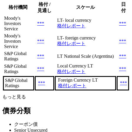
格付 /
日
格付機関
スケール
見通し
付
Moody's
LT- local currency
Investors
***
***
格付レポート
Service
Moody's
LT- foreign currency
Investors
***
***
格付レポート
Service
S&P Global
***
LT National Scale (Argentina)
***
Ratings
Local Currency LT
S&P Global
***
***
Ratings
格付レポート
Foreign Currency LT
S&P Global
***
***
Ratings
格付レポート
もっと見る
債券分類
クーポン債
Senior Unsecured