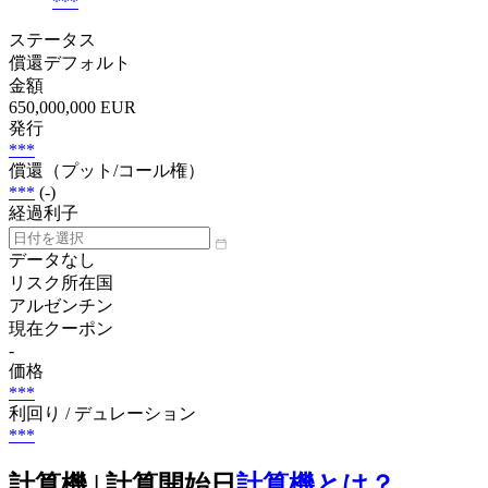
***
ステータス
償還デフォルト
金額
650,000,000 EUR
発行
***
償還（プット/コール権）
***
(-)
経過利子
データなし
リスク所在国
アルゼンチン
現在クーポン
-
価格
***
利回り / デュレーション
***
計算機 | 計算開始日
計算機とは？