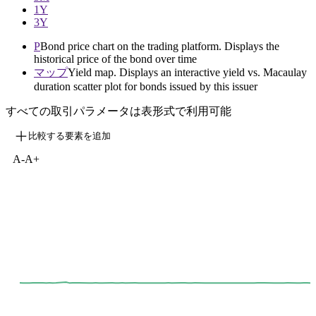
1Y
3Y
P
Bond price chart on the trading platform. Displays the
historical price of the bond over time
マップ
Yield map. Displays an interactive yield vs. Macaulay
duration scatter plot for bonds issued by this issuer
すべての取引パラメータは表形式で利用可能
比較する要素を追加