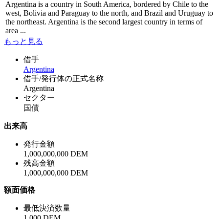
Argentina is a country in South America, bordered by Chile to the
west, Bolivia and Paraguay to the north, and Brazil and Uruguay to
the northeast. Argentina is the second largest country in terms of
area ...
もっと見る
借手
Argentina
借手/発行体の正式名称
Argentina
セクター
国債
出来高
発行金額
1,000,000,000 DEM
残高金額
1,000,000,000 DEM
額面価格
最低決済数量
1,000 DEM