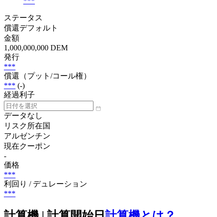
***
ステータス
償還デフォルト
金額
1,000,000,000 DEM
発行
***
償還（プット/コール権）
***
(-)
経過利子
データなし
リスク所在国
アルゼンチン
現在クーポン
-
価格
***
利回り / デュレーション
***
計算機 | 計算開始日
計算機とは？