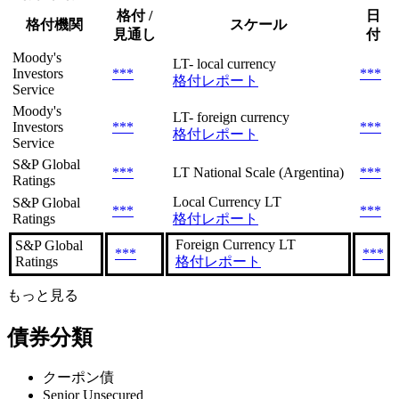
格付 /
日
格付機関
スケール
見通し
付
Moody's
LT- local currency
Investors
***
***
格付レポート
Service
Moody's
LT- foreign currency
Investors
***
***
格付レポート
Service
S&P Global
***
LT National Scale (Argentina)
***
Ratings
Local Currency LT
S&P Global
***
***
Ratings
格付レポート
Foreign Currency LT
S&P Global
***
***
Ratings
格付レポート
もっと見る
債券分類
クーポン債
Senior Unsecured