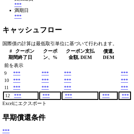
***
満期日
***
キャッシュフロー
国際債の計算は最低取引単位に基づいて行われます。
#
クーポン
クーポ
クーポン支払
償還,
期間終了日
ン、%
金額, DEM
DEM
前を表示
9
***
***
***
***
10
***
***
***
***
11
***
***
***
***
12
***
***
***
***
***
Excelにエクスポート
早期償還条件
***