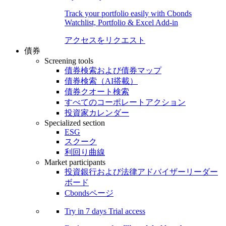
Track your portfolio easily with Cbonds
Watchlist, Portfolio & Excel Add-in
アクセスをリクエスト
債券
Screening tools
債券検索および債券マップ
債券検索（AI搭載）
債券クオート検索
すべてのコーポレートアクション
投資家カレンダー
Specialized section
ESG
スクーク
利回り曲線
Market participants
投資銀行および法律アドバイザーリーダー
ボード
Cbondsページ
Try in
7 days
Trial access