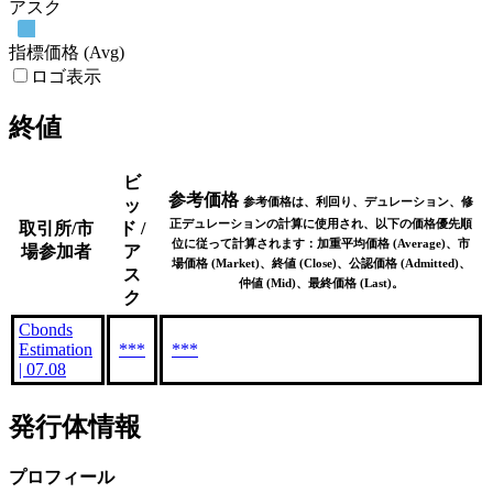
アスク
指標価格 (Avg)
ロゴ表示
終値
ビ
参考価格
参考価格は、利回り、デュレーション、修
ッ
正デュレーションの計算に使用され、以下の価格優先順
取引所/市
ド /
位に従って計算されます：加重平均価格 (Average)、市
場参加者
ア
場価格 (Market)、終値 (Close)、公認価格 (Admitted)、
ス
仲値 (Mid)、最終価格 (Last)。
ク
Cbonds
Estimation
***
***
| 07.08
発行体情報
プロフィール