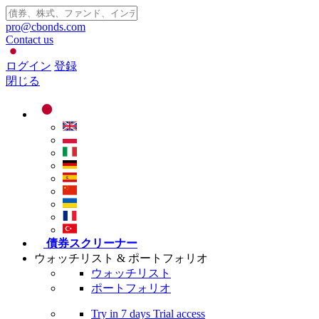
pro@cbonds.com
Contact us
ログイン
登録
閉じる
債券スクリーナー
ウォッチリスト & ポートフォリオ
ウォッチリスト
ポートフォリオ
Try in
7 days
Trial access