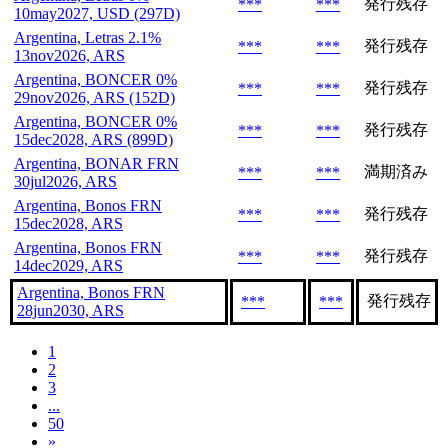
発行残存
***
***
10may2027, USD (297D)
Argentina, Letras 2.1%
発行残存
***
***
13nov2026, ARS
Argentina, BONCER 0%
発行残存
***
***
29nov2026, ARS (152D)
Argentina, BONCER 0%
発行残存
***
***
15dec2028, ARS (899D)
Argentina, BONAR FRN
満期済み
***
***
30jul2026, ARS
Argentina, Bonos FRN
発行残存
***
***
15dec2028, ARS
Argentina, Bonos FRN
発行残存
***
***
14dec2029, ARS
Argentina, Bonos FRN
発行残存
***
***
28jun2030, ARS
1
2
3
...
50
»