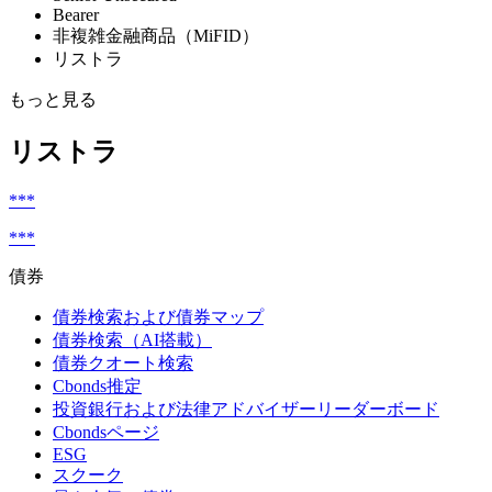
Bearer
非複雑金融商品（MiFID）
リストラ
もっと見る
リストラ
***
***
債券
債券検索および債券マップ
債券検索（AI搭載）
債券クオート検索
Cbonds推定
投資銀行および法律アドバイザーリーダーボード
Cbondsページ
ESG
スクーク