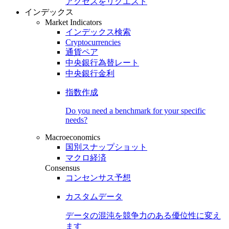
アクセスをリクエスト
インデックス
Market Indicators
インデックス検索
Cryptocurrencies
通貨ペア
中央銀行為替レート
中央銀行金利
指数作成
Do you need a benchmark for your specific
needs?
Macroeconomics
国別スナップショット
マクロ経済
Consensus
コンセンサス予想
カスタムデータ
データの混沌を競争力のある
優位性
に変え
ます