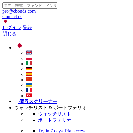
pro@cbonds.com
Contact us
ログイン
登録
閉じる
債券スクリーナー
ウォッチリスト & ポートフォリオ
ウォッチリスト
ポートフォリオ
Try in
7 days
Trial access