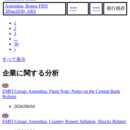
Argentina, Bonos FRN
発行残存
***
***
28jun2030, ARS
1
2
3
...
50
»
すべて表示
企業に関する分析
EMFI Group: Argentina. Flash Note: Notes on the Central Bank
Reform
2026/08/04
EMFI Group: Argentina. Country Report: Inflation, Shocks Behind