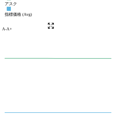
A-
A+