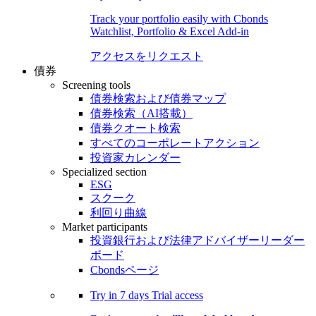
Track your portfolio easily with Cbonds
Watchlist, Portfolio & Excel Add-in
アクセスをリクエスト
債券
Screening tools
債券検索および債券マップ
債券検索（AI搭載）
債券クオート検索
すべてのコーポレートアクション
投資家カレンダー
Specialized section
ESG
スクーク
利回り曲線
Market participants
投資銀行および法律アドバイザーリーダー
ボード
Cbondsページ
Try in
7 days
Trial access