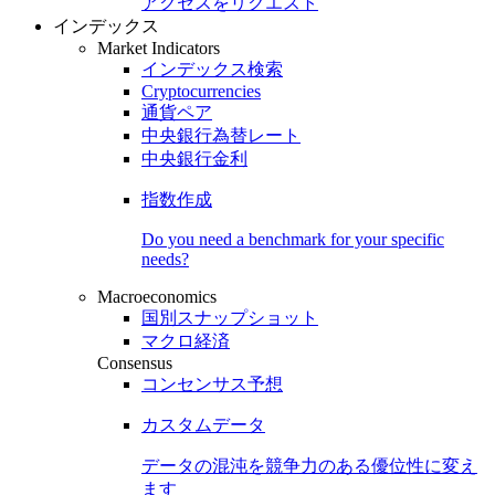
アクセスをリクエスト
インデックス
Market Indicators
インデックス検索
Cryptocurrencies
通貨ペア
中央銀行為替レート
中央銀行金利
指数作成
Do you need a benchmark for your specific
needs?
Macroeconomics
国別スナップショット
マクロ経済
Consensus
コンセンサス予想
カスタムデータ
データの混沌を競争力のある
優位性
に変え
ます