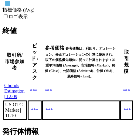
指標価格 (Avg)
ロゴ表示
終値
ビ
参考価格
参考価格は、利回り、デュレーシ
ッ
取
取引所/
ョン、修正デュレーションの計算に使用され、
ド /
引
以下の価格優先順位に従って計算されます：加
市場参加
ア
規
重平均価格 (Average)、市場価格 (Market)、終
者
ス
模
値 (Close)、公認価格 (Admitted)、仲値 (Mid)、
最終価格 (Last)。
ク
Cbonds
Estimation
***
***
***
| 12.09
US OTC
Market |
***
***
***
11.10
発行体情報