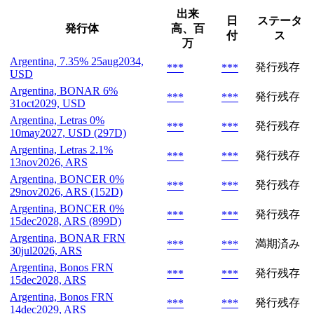
出来
日
ステータ
発行体
高、百
付
ス
万
Argentina, 7.35% 25aug2034,
発行残存
***
***
USD
Argentina, BONAR 6%
発行残存
***
***
31oct2029, USD
Argentina, Letras 0%
発行残存
***
***
10may2027, USD (297D)
Argentina, Letras 2.1%
発行残存
***
***
13nov2026, ARS
Argentina, BONCER 0%
発行残存
***
***
29nov2026, ARS (152D)
Argentina, BONCER 0%
発行残存
***
***
15dec2028, ARS (899D)
Argentina, BONAR FRN
満期済み
***
***
30jul2026, ARS
Argentina, Bonos FRN
発行残存
***
***
15dec2028, ARS
Argentina, Bonos FRN
発行残存
***
***
14dec2029, ARS