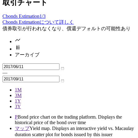
取引チャート
Cbonds Estimation
1/3
Cbonds Estimationについて詳しく
債券取引が行われなくなり、償還デフォルトの可能性あり
アーカイブ
—
1M
3M
1Y
3Y
P
Bond price chart on the trading platform. Displays the
historical price of the bond over time
マップ
Yield map. Displays an interactive yield vs. Macaulay
duration scatter plot for bonds issued by this issuer