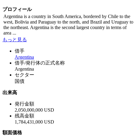
プロフィール
Argentina is a country in South America, bordered by Chile to the
west, Bolivia and Paraguay to the north, and Brazil and Uruguay to
the northeast. Argentina is the second largest country in terms of
area ...
もっと見る
借手
Argentina
借手/発行体の正式名称
Argentina
セクター
国債
出来高
発行金額
2,050,000,000 USD
残高金額
1,784,431,000 USD
額面価格