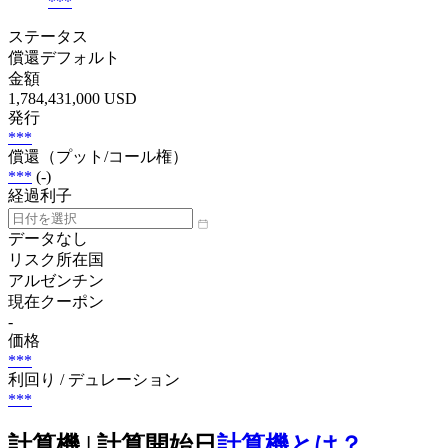
***
ステータス
償還デフォルト
金額
1,784,431,000 USD
発行
***
償還（プット/コール権）
***
(-)
経過利子
データなし
リスク所在国
アルゼンチン
現在クーポン
-
価格
***
利回り / デュレーション
***
計算機 | 計算開始日
計算機とは？