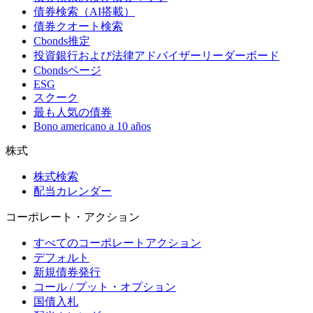
債券検索（AI搭載）
債券クオート検索
Cbonds推定
投資銀行および法律アドバイザーリーダーボード
Cbondsページ
ESG
スクーク
最も人気の債券
Bono americano a 10 años
株式
株式検索
配当カレンダー
コーポレート・アクション
すべてのコーポレートアクション
デフォルト
新規債券発行
コール / プット・オプション
国債入札