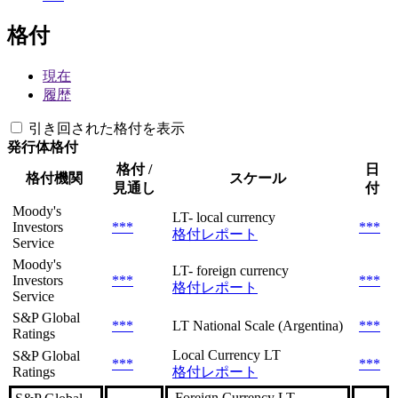
格付
現在
履歴
引き回された格付を表示
発行体格付
格付 /
日
格付機関
スケール
見通し
付
Moody's
LT- local currency
Investors
***
***
格付レポート
Service
Moody's
LT- foreign currency
Investors
***
***
格付レポート
Service
S&P Global
***
LT National Scale (Argentina)
***
Ratings
Local Currency LT
S&P Global
***
***
Ratings
格付レポート
Foreign Currency LT