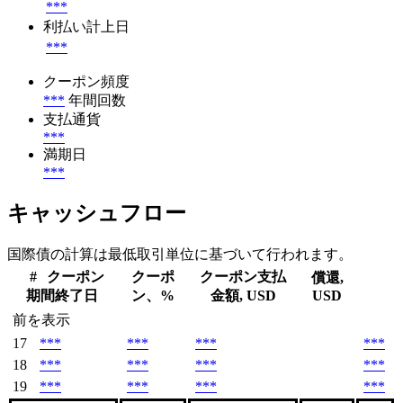
***
利払い計上日
***
クーポン頻度
***
年間回数
支払通貨
***
満期日
***
キャッシュフロー
国際債の計算は最低取引単位に基づいて行われます。
#
クーポン
クーポ
クーポン支払
償還,
期間終了日
ン、%
金額, USD
USD
前を表示
17
***
***
***
***
18
***
***
***
***
19
***
***
***
***